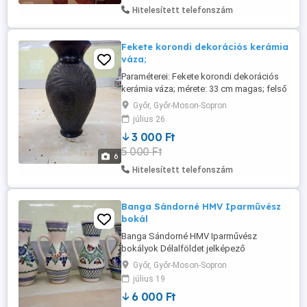
bot teljes hossza: 97cm
Hitelesített telefonszám
Fekete korondi dekorációs kerámia
váza;
Paraméterei: Fekete korondi dekorációs
kerámia váza; mérete: 33 cm magas; felső
belső átmérője: 14 cm; anyaga: mázas
Győr, Győr-Moson-Sopron
kerámia; mintája: gazdagon díszített
július 26
hagyományos
3 000 Ft
5 000 Ft
6
Hitelesített telefonszám
Banga Sándorné HMV Iparművész
bokál
Banga Sándorné HMV Iparművész
bokályok Délalföldet jelképező
motívumokat használó Banga Sándorné
Győr, Győr-Moson-Sopron
művésznő bokályok eladók. Műtárgy de
július 19
étkezési célra egyaránt használható.
6 000 Ft
Hibátlan, eredeti aláírással, évjárattal