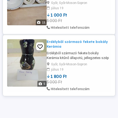
edény, tányérok. Az edényen egy hajszál
Győr, Győr-Moson-Sopron
repedés van, a tányérok hibátlanok.
július 19
méretek. Edény: 1db:30x12 ára: 1500
1 000 Ft
Tányérok: 3db: 20x7 ára: 1000 db
3 000 Ft
15
Hitelesített telefonszám
Erdélyből származó fekete bokály
Kerámia
Erdélyből származó fekete bokály
Kerámia kitűnő állapotú, jellegzetes szép
dísz.
Győr, Győr-Moson-Sopron
július 19
1 800 Ft
3 000 Ft
5
Hitelesített telefonszám