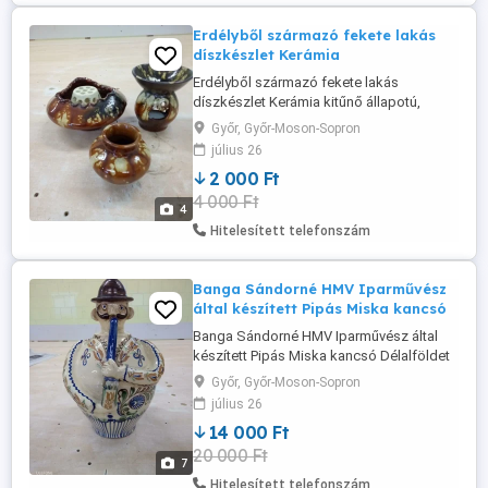
Erdélyből származó fekete lakás
díszkészlet Kerámia
Erdélyből származó fekete lakás
díszkészlet Kerámia kitűnő állapotú,
jellegzetes szép dísz.
Győr, Győr-Moson-Sopron
július 26
2 000 Ft
4 000 Ft
4
Hitelesített telefonszám
Banga Sándorné HMV Iparművész
által készített Pipás Miska kancsó
Banga Sándorné HMV Iparművész által
készített Pipás Miska kancsó Délalföldet
jelképező motívumokat használó Banga
Győr, Győr-Moson-Sopron
Sándorné művésznő által 1973 ban
július 26
készített Miska kancsó eladó. Műtárgy de
14 000 Ft
étkezési célra egyaránt használható.
20 000 Ft
Hibátlan, eredeti aláírással, évjárattal
7
ellátott.
Hitelesített telefonszám