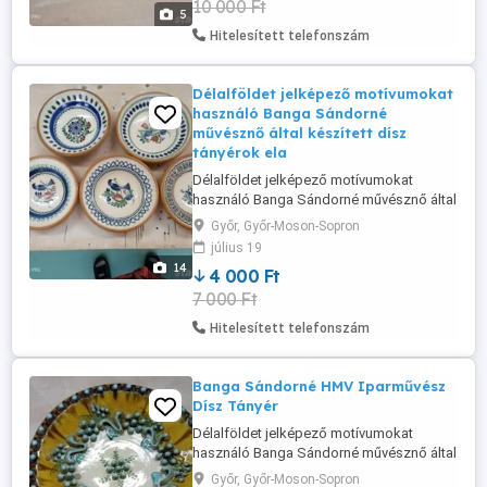
10 000 Ft
ellátott. Mérete:20cmx8cm Ár 12000 db
5
Hitelesített telefonszám
Délalföldet jelképező motívumokat
használó Banga Sándorné
művésznő által készített dísz
tányérok ela
Délalföldet jelképező motívumokat
használó Banga Sándorné művésznő által
készített dísz tányérok eladók. Műtárgy
Győr, Győr-Moson-Sopron
de étkezési célra egyaránt használható.
július 19
Hibátlan, eredeti aláírással, évjárattal
14
4 000 Ft
ellátott. Mérete:20cmx5cm 20 darab eladó
7 000 Ft
4000 db
Hitelesített telefonszám
Banga Sándorné HMV Iparművész
Dísz Tányér
Délalföldet jelképező motívumokat
használó Banga Sándorné művésznő által
készített dísz tányér eladó. Műtárgy de
Győr, Győr-Moson-Sopron