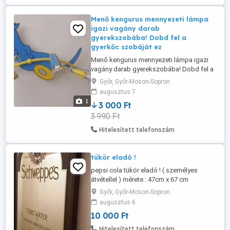
Menő kengurus mennyezeti lámpa
igazi vagány darab
gyerekszobába! Dobd fel a
gyerkőc szobáját ez
Menő kengurus mennyezeti lámpa igazi
vagány darab gyerekszobába! Dobd fel a
gyerkőc szobáját ezzel a játékos,
Győr, Győr-Moson-Sopron
különleges mintájú mennyezeti lámpával!
augusztus 7
Vidám hangulatot teremt, nappal
1
3 000 Ft
dekoráció, este hangulatos fényforrás.
3 990 Ft
Egyedi, kenguru mintás design Tökéletes
választás fiúknak, lányoknak egyaránt ...
Hitelesített telefonszám
tükör eladó !
pepsi cola tükör eladó ! ( személyes
átvétellel ) mérete : 47cm x 67 cm
Győr, Győr-Moson-Sopron
augusztus 6
10 000 Ft
Hitelesített telefonszám