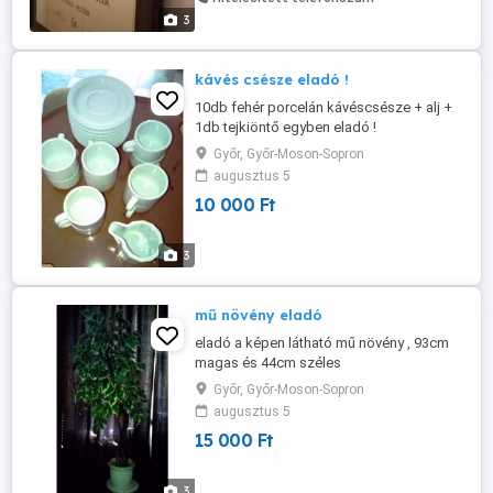
3
kávés csésze eladó !
10db fehér porcelán kávéscsésze + alj +
1db tejkiöntő egyben eladó !
Győr, Győr-Moson-Sopron
augusztus 5
10 000 Ft
3
mű növény eladó
eladó a képen látható mű növény , 93cm
magas és 44cm széles
Győr, Győr-Moson-Sopron
augusztus 5
15 000 Ft
3