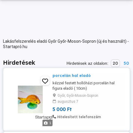
Lakásfelszerelés eladó Győr Győr-Moson-Sopron (új és használt) -
Startapró.hu
Hirdetések
20
50
Hirdetések az oldalon:
porcelán hal eladó
kézzel festett hollóházi porcelán hal
figura eladó ( 10cm)
Győr, Győr-Moson-Sopron
augusztus 7
5 000 Ft
Hitelesített telefonszám
1