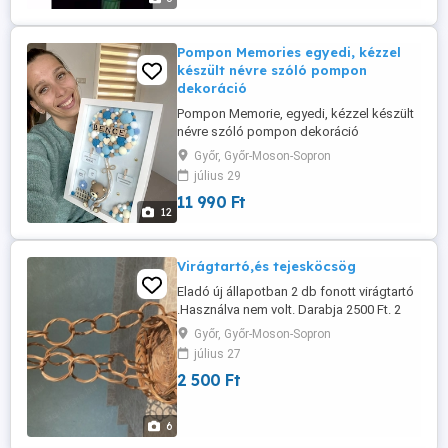
Pompon Memories egyedi, kézzel
készült névre szóló pompon
dekoráció
Pompon Memorie, egyedi, kézzel készült
névre szóló pompon dekoráció
gyermeked nevével. Egyedi, kézzel
Győr, Győr-Moson-Sopron
készített pompon dekoráció, amely névvel
július 29
és egyedi színekkel kérhető. Tökéletes
11 990 Ft
választás gyerekszobába vagy
12
ajándéknak. A termék jellemzői: Kézzel
készült, egyedi darab Puha, minőségi
fonalból ...
Virágtartó,és tejesköcsög
Eladó új állapotban 2 db fonott virágtartó
.Használva nem volt. Darabja 2500 Ft. 2
literes tejesköcsög nem használt,20cm
Győr, Győr-Moson-Sopron
magas,10cm széles,2500ft db
július 27
2 500 Ft
6