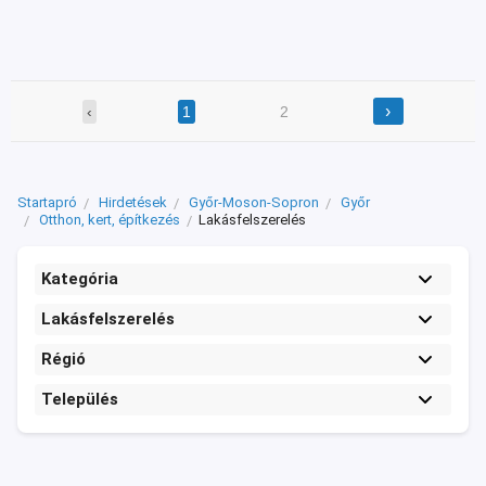
›
‹
1
2
Startapró
Hirdetések
Győr-Moson-Sopron
Győr
Otthon, kert, építkezés
Lakásfelszerelés
Kategória
Lakásfelszerelés
Régió
Település