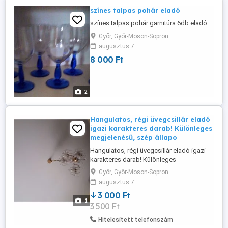
színes talpas pohár eladó
színes talpas pohár garnitúra 6db eladó
Győr, Győr-Moson-Sopron
augusztus 7
8 000 Ft
2
Hangulatos, régi üvegcsillár eladó
igazi karakteres darab! Különleges
megjelenésű, szép állapo
Hangulatos, régi üvegcsillár eladó igazi
karakteres darab! Különleges
megjelenésű, szép állapotban lévő
Győr, Győr-Moson-Sopron
üvegcsillár új otthont keres. Tökéletes
augusztus 7
választás, ha szereted a klasszikus,
3 000 Ft
elegáns hangulatot vagy ha érzel benne
1
3 500 Ft
egy kis kincsvadász potenciált Akár a
Kincsvadászokba is benevezheted! ...
Hitelesített telefonszám