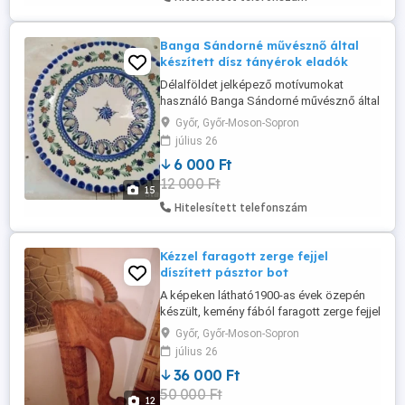
Banga Sándorné művésznő által
készített dísz tányérok eladók
Délalföldet jelképező motívumokat
használó Banga Sándorné művésznő által
készített dísz tányérok eladók. Műtárgy
Győr, Győr-Moson-Sopron
de étkezési célra egyaránt használható.
július 26
Hibátlan, eredeti aláírással, évjárattal
6 000 Ft
ellátott. Mérete: min 30cm átmérő max
12 000 Ft
33cm átmérő 6 darab eladó 15000 db
15
Hitelesített telefonszám
Kézzel faragott zerge fejjel
díszített pásztor bot
A képeken látható1900-as évek özepén
készült, kemény fából faragott zerge fejjel
és növényi, állati motívumokkal díszített
Győr, Győr-Moson-Sopron
pásztor bot. Mely nagyon aprólékos és
július 26
finom kidolgozású kézi munkával egyedi
36 000 Ft
készítésü bot. Méretek: fej: 12x3,5cm
50 000 Ft
faragott szarvak.6cm fogantyú: 18cx3cm
12