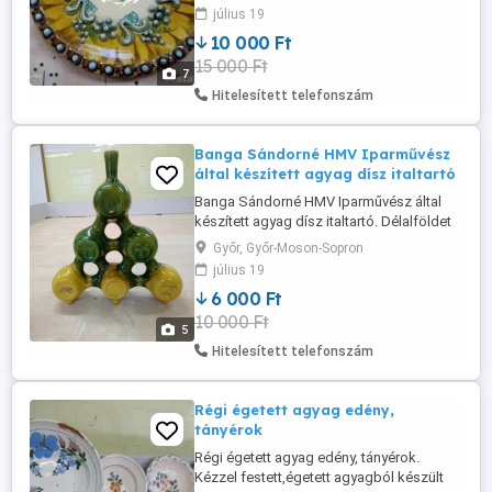
étkezési célra egyaránt használható.
július 19
Hibátlan, eredeti aláírással, évjárattal
10 000 Ft
ellátott. Mérete:30cmx6cm 19000 db
15 000 Ft
7
Hitelesített telefonszám
Banga Sándorné HMV Iparművész
által készített agyag dísz italtartó
Banga Sándorné HMV Iparművész által
készített agyag dísz italtartó. Délalföldet
jelképező motívumokkal díszitett festett
Győr, Győr-Moson-Sopron
agyagból készült háromszög alakú
július 19
italtartó eladó. Műtárgy de étkezési célra
6 000 Ft
egyaránt használható. Hibátlan, eredeti
10 000 Ft
aláírással, évjárattal ellátott.
5
Mérete:29cmx25cm
Hitelesített telefonszám
Régi égetett agyag edény,
tányérok
Régi égetett agyag edény, tányérok.
Kézzel festett,égetett agyagból készült