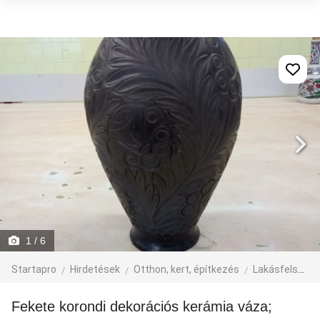
1
/ 6
Startapro
Hirdetések
Otthon, kert, építkezés
Lakásfelszerelés
Fekete korondi dekorációs kerámia váza;