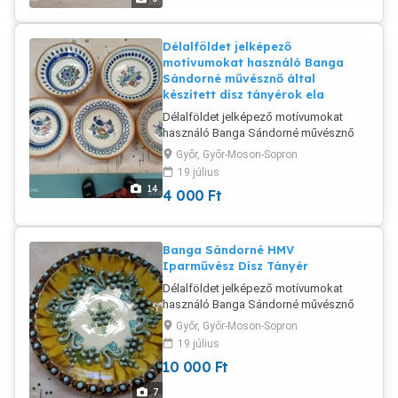
Délalföldet jelképező
motívumokat használó Banga
Sándorné művésznő által
készített dísz tányérok ela
Délalföldet jelképező motívumokat
használó Banga Sándorné művésznő
által készített dísz tányérok eladók.
Győr, Győr-Moson-Sopron
Műtárgy de étkezési célra egyaránt
19 július
használható. Hibátlan, eredeti aláírással,
14
4 000
Ft
évjárattal ellátott. Mérete:20cmx5cm 20
darab eladó 4000 db
Banga Sándorné HMV
Iparművész Dísz Tányér
Délalföldet jelképező motívumokat
használó Banga Sándorné művésznő
által készített dísz tányér eladó. Műtárgy
Győr, Győr-Moson-Sopron
de étkezési célra egyaránt használható.
19 július
Hibátlan, eredeti aláírással, évjárattal
10 000
Ft
ellátott. Mérete:30cmx6cm 19000 db
7