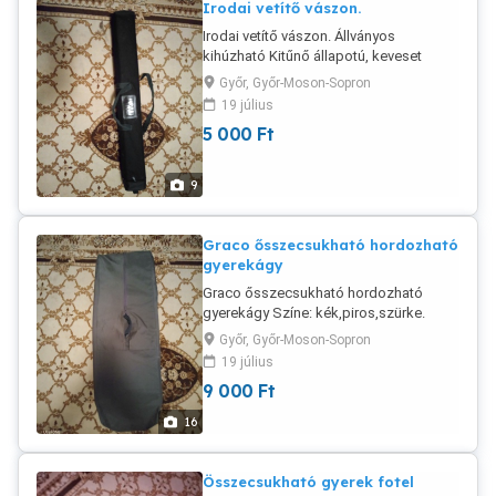
Irodai vetítő vászon.
Irodai vetítő vászon. Állványos
kihúzható Kitűnő állapotú, keveset
használt Ár 5000 db 2db eladó
Győr, Győr-Moson-Sopron
19 július
5 000
Ft
9
Graco ősszecsukható hordozható
gyerekágy
Graco ősszecsukható hordozható
gyerekágy Színe: kék,piros,szürke.
Képeken látható alig használt kitünő
Győr, Győr-Moson-Sopron
állapotú Graco tipusú összecsukható
19 július
ágy. rajzokkal leírásokkal elátott.
9 000
Ft
16
Összecsukható gyerek fotel