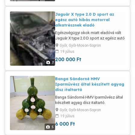
Jaguár X type 2.0 D sport az
egész autó hibás motorral
alkatrésznek eladó
Egészségügyi okok miatt eladóvá vált
Jaguár X type 2.0 D sport az egész autó
hibás motorral alkatrésznek eladó.
Győr, Győr-Moson-Sopron
Szép állapotú kívül belül. Minden
19 július
alkatrésze megvan a képeken lehet látni
200 000
Ft
az állapotát.Egészben szállítható.
7
Kérdéssel bátran forduljon hozzám.
Banga Sándorné HMV
Iparművész által készített agyag
dísz italtartó
Banga Sándorné HMV Iparművész által
készített agyag dísz italtartó.
Délalföldet jelképező motívumokkal
Győr, Győr-Moson-Sopron
díszitett festett agyagból készült
19 július
háromszög alakú italtartó eladó.
6 000
Ft
Műtárgy de étkezési célra egyaránt
5
használható. Hibátlan, eredeti aláírással,