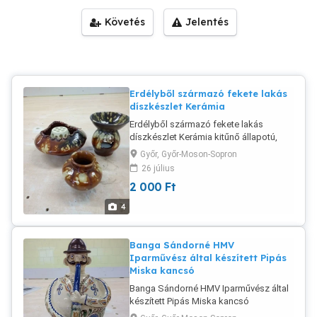
Követés
Jelentés
Erdélyből származó fekete lakás
díszkészlet Kerámia
Erdélyből származó fekete lakás
díszkészlet Kerámia kitűnő állapotú,
jellegzetes szép dísz.
Győr, Győr-Moson-Sopron
26 július
2 000
Ft
4
Banga Sándorné HMV
Iparművész által készített Pipás
Miska kancsó
Banga Sándorné HMV Iparművész által
készített Pipás Miska kancsó
Délalföldet jelképező motívumokat