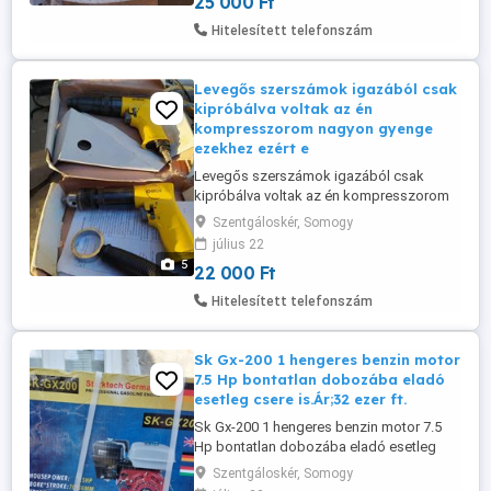
25 000 Ft
Hitelesített telefonszám
Levegős szerszámok igazából csak
kipróbálva voltak az én
kompresszorom nagyon gyenge
ezekhez ezért e
Levegős szerszámok igazából csak
kipróbálva voltak az én kompresszorom
nagyon gyenge ezekhez ezért eladók
Szentgáloskér, Somogy
közel fél áron..Korlik at4080-at4041 eladó
július 22
csere is érdekel több dolgot is be
5
22 000 Ft
számolok. ha kell. A 2 sárga 36-38-ezer
volt darabja, .én 22-ezer ft/db adom.
Hitelesített telefonszám
Sk Gx-200 1 hengeres benzin motor
7.5 Hp bontatlan dobozába eladó
esetleg csere is.Ár;32 ezer ft.
Sk Gx-200 1 hengeres benzin motor 7.5
Hp bontatlan dobozába eladó esetleg
csere is.Ár;32 ezer ft.
Szentgáloskér, Somogy