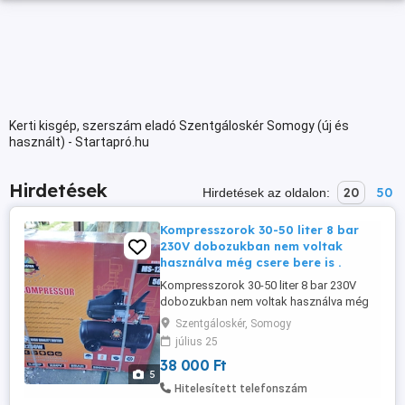
Kerti kisgép, szerszám eladó Szentgáloskér Somogy (új és
használt) - Startapró.hu
Hirdetések
20
50
Hirdetések az oldalon:
Kompresszorok 30-50 liter 8 bar
230V dobozukban nem voltak
használva még csere bere is .
Kompresszorok 30-50 liter 8 bar 230V
dobozukban nem voltak használva még
csere bere is . Meister Ms-123 50 l
Szentgáloskér, Somogy
kompresszor 50 l literes tartállyal olajos.
július 25
Modell: Ms-123 Teljesítmény: 2,5 LE
38 000 Ft
Feszültség Frekvencia: 230V 50Hz
5
Sebesség: 2800 fordulat perc Maximális
Hitelesített telefonszám
nyomás: 8 bar 116 PSI Légszállítás ...