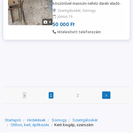
köszörűvel massziv nehéz darab eladó-
elcserélhető.A motor 4 kw 1440 ford min
Szentgáloskér, Somogy
ez akár külön is vihető.
június 16
8
50 000 Ft
Hitelesített telefonszám
›
‹
1
2
Startapró
Hirdetések
Somogy
Szentgáloskér
Otthon, kert, építkezés
Kerti kisgép, szerszám