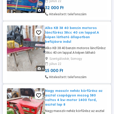
július 22
32 000 Ft
3
Hitelesített telefonszám
Alko KB 38 40 benzin motoros
láncfűrész 38cc 40 cm lappal.A
képen látható állapotban
befújásra indul
Alko KB 38 40 benzin motoros láncfűrész
38cc 40 cm lappal.A képen látható
állapotban befújásra indul membrán csere
Szentgáloskér, Somogy
szükséges adatok a neten nálam át
július 22
nézhető.Ár;15 ezer ft.
6
15 000 Ft
Hitelesített telefonszám
Nagy masszív nehéz körfűrész az
asztal csapágyon mozog 380
voltos 4 kw-motor 1400 ford,
asztal lap 8
Nagy masszív nehéz körfűrész az asztal