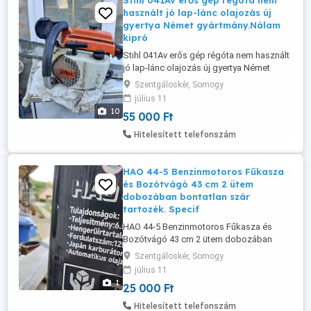
Stihl 041Av erős gép régóta nem
használt jó lap-lánc olajozás új
gyertya Német gyártmány.Nálam
kipró
Stihl 041Av erős gép régóta nem használt
jó lap-lánc olajozás új gyertya Német
gyártmány.Nálam kipróbálható átnézhető
Szentgáloskér, Somogy
használt de nagyon erős jó csillag
július 11
kerék.Ár;55 ezer ft.
10
55 000 Ft
Hitelesített telefonszám
HAO 44-5 Benzinmotoros Fűkasza
és Bozótvágó 43 cm 2 ütem
dobozában bontatlan szár
tartozék. Specif
HAO 44-5 Benzinmotoros Fűkasza és
Bozótvágó 43 cm 2 ütem dobozában
bontatlan szár tartozék. Specifikációk:
Szentgáloskér, Somogy
Motortípus: Kétütemű benzinmotor
július 11
Teljesítmény: 1,25 kW (1,7 LE)
1
25 000 Ft
Fordulatszám: 6400 ford. perc (max. 9800
ford. perc) Hengerűrtartalom: 43 cm
Hitelesített telefonszám