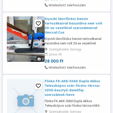
Hitelesített telefonszám
Kiyoshi láncfűrész benzin
tartozékaival használva nem volt
20-as vezetővel szerszámaival
lánccal.Csa
Kiyoshi láncfűrész benzin tartozékaival
használva nem volt 20-as vezetővel
szerszámaival lánccal.Csak ki lett bontva
Szentgáloskér, Somogy
hogy meg van-e mindene.Ár;28 ezer ft.
június 30
3
28 000 Ft
Hitelesített telefonszám
Flinke FK-AKK-5060 Dupla Akkus
Teleszkópos szár-förész tárcsa-
töltő-kesztyű-damilfej-
szerszámok-heve
Flinke FK-AKK-5060 Dupla Akkus
Teleszkópos szár-förész tárcsa-töltő-
kesztyű-damilfej-szerszámok-heveder-4
Szentgáloskér, Somogy