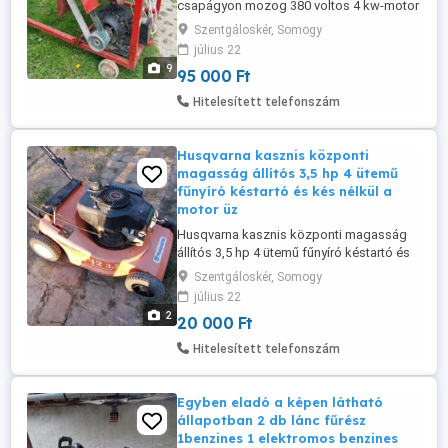
csapágyon mozog 380 voltos 4 kw-motor
1400 ford, asztal lap 86 x 115 cm
Szentgáloskér, Somogy
magasság 86 cm. A tárcsalap acél 38 cm
július 22
(nem betétes) egy élezés ráfér de szépen
9
95 000 Ft
fut a képen látható állapotba. Keréken
gurul 2 fogantyú lapos szíjas hajtás 40 x
Hitelesített telefonszám
40 zárt szelvény váz. Nálam ...
Husqvarna kasznis központi
magasság állítós 3,5 hp 4 ütemű
fűnyíró késtartó és kés nélkül a
motor üz
Husqvarna kasznis központi magasság
állítós 3,5 hp 4 ütemű fűnyíró késtartó és
kés nélkül a motor üzemképes
Szentgáloskér, Somogy
próbálható.20 ezer rft,
július 22
2
20 000 Ft
Hitelesített telefonszám
Egyben eladó a képen látható
állapotban 2 db lánc fűrész
1benzines 1 elektromos benzines