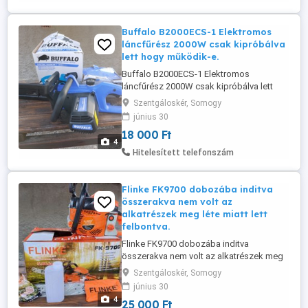
Üzemanyagtartály kapacitása: 0,6 l
Zajszint: 112 ...
Buffalo B2000ECS-1 Elektromos
láncfűrész 2000W csak kipróbálva
lett hogy működik-e.
Buffalo B2000ECS-1 Elektromos
láncfűrész 2000W csak kipróbálva lett
hogy működik-e.
Szentgáloskér, Somogy
június 30
18 000 Ft
4
Hitelesített telefonszám
Flinke FK9700 dobozába inditva
összerakva nem volt az
alkatrészek meg léte miatt lett
felbontva.
Flinke FK9700 dobozába inditva
összerakva nem volt az alkatrészek meg
léte miatt lett felbontva.
Szentgáloskér, Somogy
június 30
4
25 000 Ft