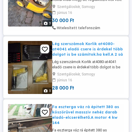
ár;30 ezer ft.
Szentgáloskér, Somogy
június 16
30 000 Ft
3
Hitelesített telefonszám
Lég szerszámok Korlik at4080-
at4041 eladó csere is érdekel több
dolgot is be számítok.ha kell.A 2 sá
Lég szerszámok Korlik at4080-at4041
eladó csere is érdekel több dolgot is be
számítok.ha kell.A 2 sárga 36-38-ezer volt
Szentgáloskér, Somogy
darabja,a .én 28-ezer ft/db adom.
június 16
28 000 Ft
3
Fa eszterga váz rá épitett 380 as
köszörűvel massziv nehéz darab
eladó-elcserélhető.A motor 4 kw
144
Fa eszterga váz rá épitett 380 as