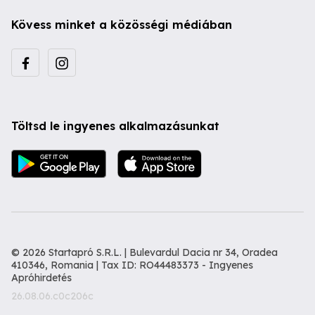
Kövess minket a közösségi médiában
Töltsd le ingyenes alkalmazásunkat
© 2026 Startapró S.R.L. | Bulevardul Dacia nr 34, Oradea
410346, Romania | Tax ID: RO44483373 -
Ingyenes
Apróhirdetés
26.08.06.c0c206c