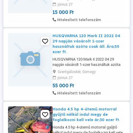
szálas tárcsa- Gyári dobozában 1 szer
június 27
használtuk de felesleges lett
15 000 Ft
tartozékaival. Ár;Fix;15 ezer ft.
Hitelesített telefonszám
HUSQVARNA 120 Mark II 2022 04
29 napján vásárolt 1-szer
használtuk azóta csak áll. Ára;55
ezer ft.
HUSQVARNA 120 Mark II 2022 04 29
napján vásárolt 1-szer használtuk azóta
csak áll. Ára;55 ezer ft. Motor Teljesítmény
Szentgáloskér, Somogy
1,4 kW Lökettérfogat 38 cm
június 27
Láncsebesség maximum teljesítményen
55 000 Ft
16,8 m s 14" 3 8" H37 SN - EU 967 86 19 03
Felszerelés Ajánlott vezetőlemez
Hitelesített telefonszám
hosszúság, min. 35 cm Láncosztás 3 8"
mini Ajánlott ...
Honda 4.5 hp 4-ütemű motorral
gyűjtő nélkül indul megy de
foglalkozni kell vele ár;30 ezer ft.
Honda 4.5 hp 4-ütemű motorral gyűjtő
nélkül indul megy de foglalkozni kell vele