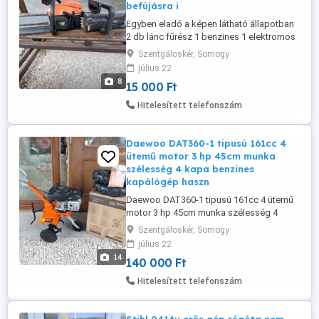
befújásra i
Egyben eladó a képen látható állapotban
2 db lánc fűrész 1 benzines 1 elektromos
benzines befújásra indul jó kompresszió-
Szentgáloskér, Somogy
jó lap lánc az elektromos is működik de a
július 22
lánc-lap oldala hiányzik. Egyben 15 ezer ft
8
15 000 Ft
2 db.
Hitelesített telefonszám
Daewoo DAT360-1 tipusú 161cc 4
ütemű motor 3 hp 45cm munka
szélesség 4 kapa benzines
kapálógép haszn
Daewoo DAT360-1 tipusú 161cc 4 ütemű
motor 3 hp 45cm munka szélesség 4
kapa benzines kapálógép használva nem
Szentgáloskér, Somogy
volt még csak össze lett szerelve. 10w-40
július 22
4T új olajjal fel töltve el inditottam kb 20-
14
140 000 Ft
25 percet ment Magyar kézikönyv stb,, . 2
db 4.00-8 új tömlős kerékkel opcionális. 1
Hitelesített telefonszám
csavar fotóztam eltört ...