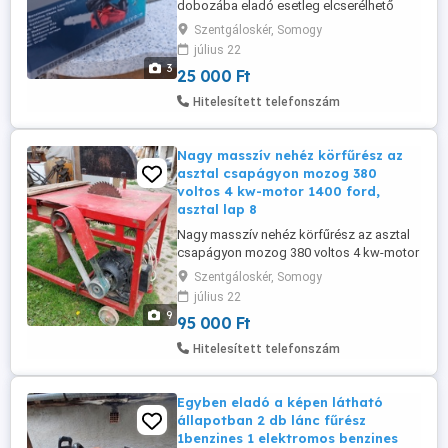
dobozába eladó esetleg elcserélhető
tipus a képen adatok a neten is.Ár; 25 ezer
Szentgáloskér, Somogy
ft.
július 22
3
25 000 Ft
Hitelesített telefonszám
Nagy masszív nehéz körfűrész az
asztal csapágyon mozog 380
voltos 4 kw-motor 1400 ford,
asztal lap 8
Nagy masszív nehéz körfűrész az asztal
csapágyon mozog 380 voltos 4 kw-motor
1400 ford, asztal lap 86 x 115 cm
Szentgáloskér, Somogy
magasság 86 cm. A tárcsalap acél 38 cm
július 22
(nem betétes) egy élezés ráfér de szépen
9
95 000 Ft
fut a képen látható állapotba. Keréken
gurul 2 fogantyú lapos szíjas hajtás 40 x
Hitelesített telefonszám
40 zárt szelvény váz. Nálam ...
Egyben eladó a képen látható
állapotban 2 db lánc fűrész
1benzines 1 elektromos benzines