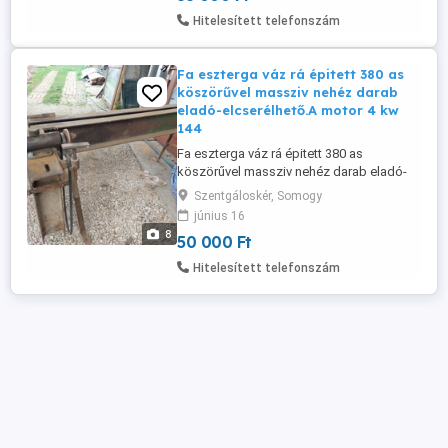
Felszerelés Ajánlott vezetőlemez
Hitelesített telefonszám
hosszúság, min. 35 cm Láncosztás 3 8"
mini Ajánlott ...
Fa eszterga váz rá épitett 380 as
köszörűvel massziv nehéz darab
eladó-elcserélhető.A motor 4 kw
144
Fa eszterga váz rá épitett 380 as
köszörűvel massziv nehéz darab eladó-
elcserélhető.A motor 4 kw 1440 ford min
Szentgáloskér, Somogy
ez akár külön is vihető.
június 16
8
50 000 Ft
Hitelesített telefonszám