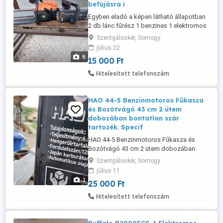
befújásra i
Egyben eladó a képen látható állapotban
2 db lánc fűrész 1 benzines 1 elektromos
benzines befújásra indul jó kompresszió-
Szentgáloskér, Somogy
jó lap lánc az elektromos is működik de a
július 22
lánc-lap oldala hiányzik. Egyben 15 ezer ft
8
15 000 Ft
2 db.
Hitelesített telefonszám
HAO 44-5 Benzinmotoros Fűkasza
és Bozótvágó 43 cm 2 ütem
dobozában bontatlan szár
tartozék. Specif
HAO 44-5 Benzinmotoros Fűkasza és
Bozótvágó 43 cm 2 ütem dobozában
bontatlan szár tartozék. Specifikációk:
Szentgáloskér, Somogy
Motortípus: Kétütemű benzinmotor
július 11
Teljesítmény: 1,25 kW (1,7 LE)
1
25 000 Ft
Fordulatszám: 6400 ford. perc (max. 9800
ford. perc) Hengerűrtartalom: 43 cm
Hitelesített telefonszám
Üzemanyagtartály kapacitása: 0,6 l
Zajszint: 112 ...