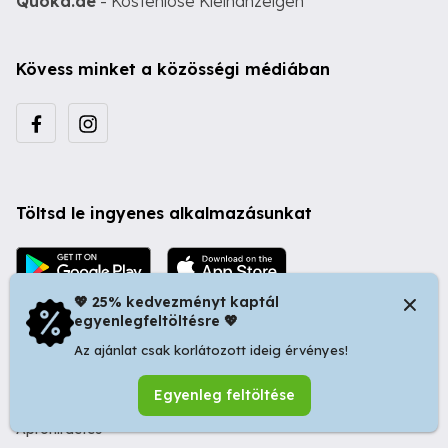
Quoka.de
- Kostenlose Kleinanzeigen
Kövess minket a közösségi médiában
Töltsd le ingyenes alkalmazásunkat
💖 25% kedvezményt kaptál
egyenlegfeltöltésre 💖
Az ajánlat csak korlátozott ideig érvényes!
© 2026 Startapró S.R.L. | Bulevardul Dacia nr 34, Oradea
Egyenleg feltöltése
410346, Romania | Tax ID: RO44483373 -
Ingyenes
Apróhirdetés