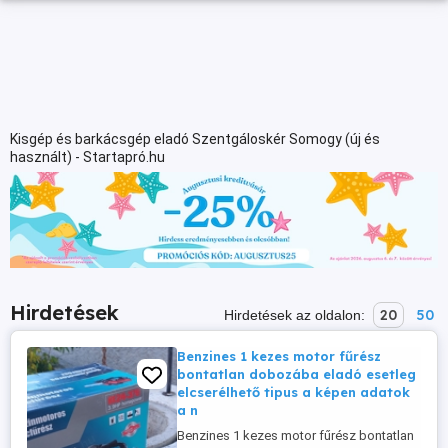
Kisgép és barkácsgép eladó Szentgáloskér Somogy (új és
használt) - Startapró.hu
Hirdetések
20
50
Hirdetések az oldalon:
Benzines 1 kezes motor fűrész
bontatlan dobozába eladó esetleg
elcserélhető tipus a képen adatok
a n
Benzines 1 kezes motor fűrész bontatlan