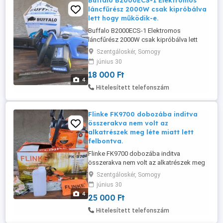
Buffalo B2000ECS-1 Elektromos
láncfűrész 2000W csak kipróbálva
lett hogy működik-e.
Buffalo B2000ECS-1 Elektromos
láncfűrész 2000W csak kipróbálva lett
hogy működik-e.
Szentgáloskér, Somogy
június 30
18 000 Ft
4
Hitelesített telefonszám
Flinke FK9700 dobozába inditva
összerakva nem volt az
alkatrészek meg léte miatt lett
felbontva.
Flinke FK9700 dobozába inditva
összerakva nem volt az alkatrészek meg
léte miatt lett felbontva.
Szentgáloskér, Somogy
június 30
4
25 000 Ft
Hitelesített telefonszám