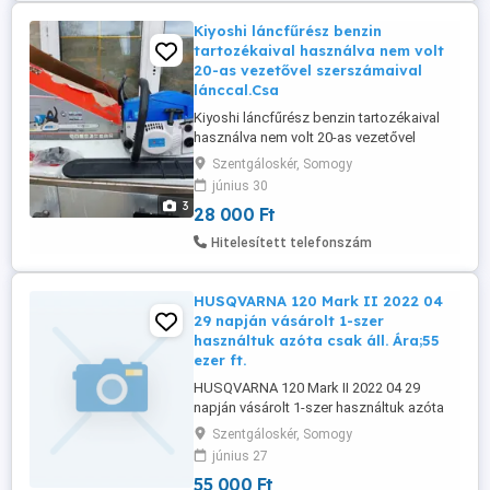
Kiyoshi láncfűrész benzin
tartozékaival használva nem volt
20-as vezetővel szerszámaival
lánccal.Csa
Kiyoshi láncfűrész benzin tartozékaival
használva nem volt 20-as vezetővel
szerszámaival lánccal.Csak ki lett bontva
Szentgáloskér, Somogy
hogy meg van-e mindene.Ár;28 ezer ft.
június 30
3
28 000 Ft
Hitelesített telefonszám
HUSQVARNA 120 Mark II 2022 04
29 napján vásárolt 1-szer
használtuk azóta csak áll. Ára;55
ezer ft.
HUSQVARNA 120 Mark II 2022 04 29
napján vásárolt 1-szer használtuk azóta
csak áll. Ára;55 ezer ft. Motor Teljesítmény
Szentgáloskér, Somogy
1,4 kW Lökettérfogat 38 cm
június 27
Láncsebesség maximum teljesítményen
55 000 Ft
16,8 m s 14" 3 8" H37 SN - EU 967 86 19 03