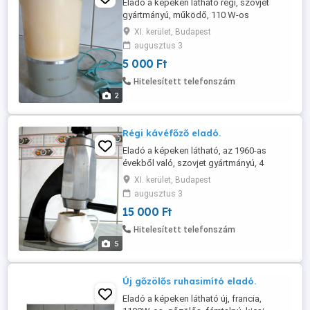
Eladó a képeken látható régi, szovjet
gyártmányú, működő, 110 W-os
turmixgép, főleg gyűjtőknek, vagy
XI. kerület, Budapest
dekorációnak. Személyes átvétellel a 11.
augusztus 3
kerületben. Telefon .
5 000 Ft
Hitelesített telefonszám
2
Régi kávéfőző eladó.
Eladó a képeken látható, az 1960-as
évekből való, szovjet gyártmányú, 4
személyes, elektromos kávéfőző,
XI. kerület, Budapest
porcelán kiöntővel. Személyes átvétellel a
augusztus 3
11. kerületben. Telefon .
15 000 Ft
Hitelesített telefonszám
5
Új gőzölős ruhasimító eladó.
Eladó a képeken látható új, francia,