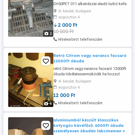
CH50PET 011 alkatrészei eladó turbó kefe
5000ft szőnyeg kefe 2000ft padló kefe
III. kerület, Budapest
2000ft magánszemély vagyok 36 20 949
augusztus 4
1288 36 50 104 8272
2 000 Ft
10 000 Ft
2
Hitelesített telefonszám
Retró Citrom vagy narancs facsaró
12000ft óbuda
retró Citrom vagy narancs facsaró 12000ft
óbuda tökéletesenmüködik ha hozzol
narancsot vagy citromot természetesen
III. kerület, Budapest
kipróbálható és fizetés után el is
augusztus 4
fogyasztható 36 20 949 1288 36 50 104
12 000 Ft
8272 posta kizárolag előre fizetés után
+2000ft
Hitelesített telefonszám
4
alumíniumból készült klasszikus
kotyogós kávéfőző. 6000ft óbuda
személyesen óbudán lakcimemen v