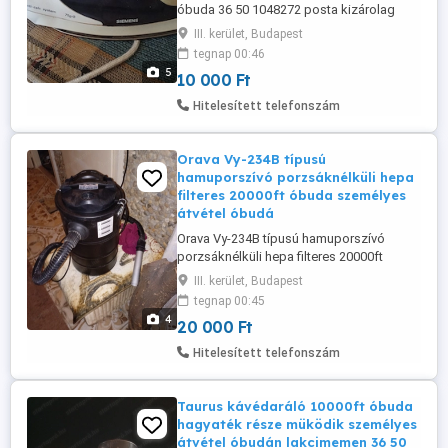
óbuda 36 50 1048272 posta kizárolag
előre fizetés után mpl
III. kerület, Budapest
csomagautomatába + 3000ft
tegnap 00:46
5
10 000 Ft
Hitelesített telefonszám
Orava Vy-234B típusú
hamuporszívó porzsáknélküli hepa
filteres 20000ft óbuda személyes
átvétel óbudá
Orava Vy-234B típusú hamuporszívó
porzsáknélküli hepa filteres 20000ft
óbuda személyes átvétel óbudán
III. kerület, Budapest
lakcimemen posta kizárolag előre fizetés
tegnap 00:45
után ami drágább mind a feladási dij
4
20 000 Ft
listaára 36 50 104 8272 36 20 949 1288
Térfogat 20 liter Az Orava Vy-234
Hitelesített telefonszám
fémtömlős hamuporszívó egy nagy
teljesítményű hamuporszívó, ...
Taurus kávédaráló 10000ft óbuda
hagyaték része müködik személyes
átvétel óbudán lakcimemen 36 50