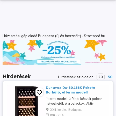
Háztartási gép eladó Budapest (új és használt) - Startapró.hu
Hirdetések
20
50
Hirdetések az oldalon:
Dunavox Dx-80.188K Fekete
Borhűtő, éttermi modell
Éttermi modell. 3 fából készült polcon
helyezhetők el a palackok. Aktív
szénszűrővel, ajtózárral és télvédelemmel
XXII. kerület, Budapest
(fűtés funkció) ellátott. A belső
ma 09:16