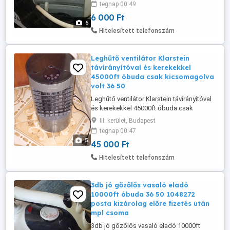
tegnap 00:49
posta kizárolag előre fizetés után mpl
6 000 Ft
csomagautomata +4000ft postán maradó
6
+ 5000ft
Hitelesített telefonszám
Leghűtő ventilátor Klarstein
távírányítóval és kerekekkel
45000ft óbuda csak kicsomagolva
volt 36 50
Leghűtő ventilátor Klarstein távírányítóval
és kerekekkel 45000ft óbuda csak
kicsomagolva volt 36 50 104 8272
III. kerület, Budapest
személyes átvétel óbudán posta
tegnap 00:47
kizárolag előre fizetés után mpl postán
5
45 000 Ft
maradó vagy postapont + 5000ft
Hitelesített telefonszám
3db jó gőzőlős vasaló eladó
10000ft óbuda 36 50 1048272
posta kizárolag előre fizetés után
mpl csoma
3db jó gőzőlős vasaló eladó 10000ft