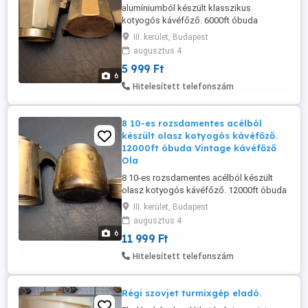
alumíniumból készült klasszikus
kotyogós kávéfőző. 6000ft óbuda
személyesen óbudán lakcimemen vagy
III. kerület, Budapest
előre fizetés után mpl
augusztus 4
csomagautomatába +3000ft 36 50
5 999 Ft
1048272
6
Hitelesített telefonszám
8 10-es rozsdamentes acélból
készült olasz kotyogós kávéfőző.
12000ft óbuda Vintage kávéfőző
Ola
8 10-es rozsdamentes acélból készült
olasz kotyogós kávéfőző. 12000ft óbuda
Vintage kávéfőző Olaszországban
III. kerület, Budapest
készült személyesen óbudán lakcimemen
augusztus 4
vagy előre fizetés után mpl
6
11 999 Ft
csomagautomatába +3000ft 36 50
1048272
Hitelesített telefonszám
Régi szovjet turmixgép eladó.