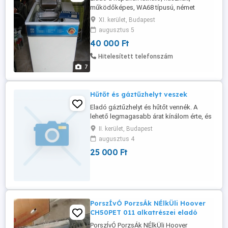
működőképes, WA68 típusú, német
gyártmányú automata mosógép. A
XI. kerület, Budapest
centrifugálás gyárilag nincs benne a
augusztus 5
programok között. Személyes átvétellel a
40 000 Ft
11. kerületben. Telefon .
Hitelesített telefonszám
7
Hűtőt és gáztűzhelyt veszek
Eladó gáztűzhelyt és hűtőt vennék. A
lehető legmagasabb árat kínálom érte, és
házhoz is megyek az átvételért, hogy
II. kerület, Budapest
Önnek a legkényelmesebb legyen az
augusztus 4
eladás. Keressen a hétvégén is! 06 20 912
25 000 Ft
6233
PorszÍvÓ PorzsÁk NÉlkÜli Hoover
CH50PET 011 alkatrészei eladó
PorszÍvÓ PorzsÁk NÉlkÜli Hoover