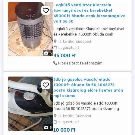
Leghűtő ventilátor Klarstein
távírányítóval és kerekekkel
45000ft óbuda csak kicsomagolva
volt 36 50
Leghűtő ventilátor Klarstein távírányítóval
és kerekekkel 45000ft óbuda csak
kicsomagolva volt 36 50 104 8272
III. kerület, Budapest
személyes átvétel óbudán posta
augusztus 6
kizárolag előre fizetés után mpl postán
5
45 000 Ft
maradó vagy postapont + 5000ft
Hitelesített telefonszám
3db jó gőzőlős vasaló eladó
10000ft óbuda 36 50 1048272
posta kizárolag előre fizetés után
mpl csoma
3db jó gőzőlős vasaló eladó 10000ft
óbuda 36 50 1048272 posta kizárolag
előre fizetés után mpl
III. kerület, Budapest
csomagautomatába + 3000ft
augusztus 6
5
10 000 Ft