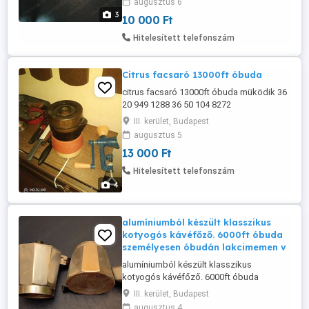
augusztus 6
előre fizetés után mpl
3
10 000 Ft
csomagautomatába + 3000ft
Hitelesített telefonszám
Citrus facsaró 13000ft óbuda
citrus facsaró 13000ft óbuda müködik 36
20 949 1288 36 50 104 8272
III. kerület, Budapest
augusztus 5
13 000 Ft
Hitelesített telefonszám
4
alumíniumból készült klasszikus
kotyogós kávéfőző. 6000ft óbuda
személyesen óbudán lakcimemen v
alumíniumból készült klasszikus
kotyogós kávéfőző. 6000ft óbuda
személyesen óbudán lakcimemen vagy
III. kerület, Budapest
előre fizetés után mpl
augusztus 4