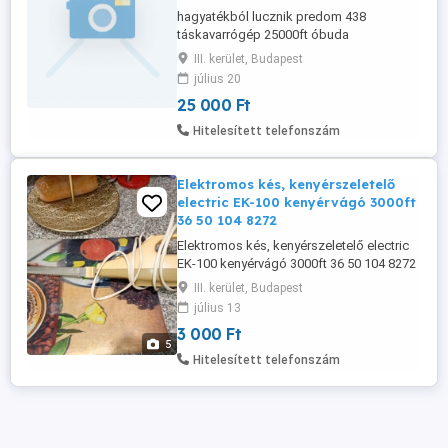
hagyatékból lucznik predom 438
táskavarrógép 25000ft óbuda
hozzáértőnek eladó személyesen óbudán
III. kerület, Budapest
lakcimemen itt ki is próbálható én nem
július 20
értek hozzá ezért csak ha ismered a
25 000 Ft
kezelését 36 50 104 8272 posta kizárolag
előre fizetés után mpl postán maradó
Hitelesített telefonszám
vagy posta pontra + 5000ft elektromos
varrógép ...
Elektromos kés, kenyérszeletelő
electric EK-100 kenyérvágó 3000ft
36 50 104 8272
Elektromos kés, kenyérszeletelő electric
EK-100 kenyérvágó 3000ft 36 50 104 8272
III. kerület, Budapest
július 13
3 000 Ft
5
Hitelesített telefonszám