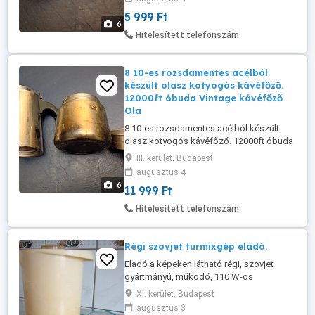
csomagautomatába +3000ft 36 50
5 999 Ft
1048272
6
Hitelesített telefonszám
8 10-es rozsdamentes acélból
készült olasz kotyogós kávéfőző.
12000ft óbuda Vintage kávéfőző
Ola
8 10-es rozsdamentes acélból készült
olasz kotyogós kávéfőző. 12000ft óbuda
Vintage kávéfőző Olaszországban
III. kerület, Budapest
készült személyesen óbudán lakcimemen
augusztus 4
vagy előre fizetés után mpl
6
11 999 Ft
csomagautomatába +3000ft 36 50
1048272
Hitelesített telefonszám
Régi szovjet turmixgép eladó.
Eladó a képeken látható régi, szovjet
gyártmányú, működő, 110 W-os
turmixgép, főleg gyűjtőknek, vagy
XI. kerület, Budapest
dekorációnak. Személyes átvétellel a 11.
augusztus 3
kerületben. Telefon .