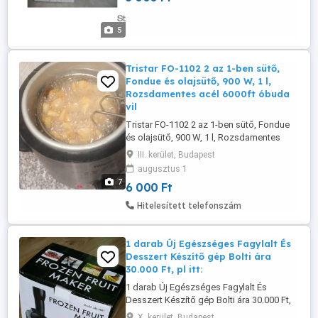
5
Tristar FO-1102 2 az 1-ben sütő,
Fondue és olajsütő, 900 W, 1 l,
Rozsdamentes acél 6000ft óbuda
vil
Tristar FO-1102 2 az 1-ben sütő, Fondue
és olajsütő, 900 W, 1 l, Rozsdamentes
acél 6000ft óbuda villák nélkül személyes
III. kerület, Budapest
átvétel óbudán lakcimemen Tristar FO-
augusztus 1
1102 Fondue és fritőz 2in1. Praktikus
7
6 000 Ft
kettő az egyben készülék. A fondue
szerelmesei számára ideális a 900W
Hitelesített telefonszám
teljesítményű, rozsdamentes készülék. ...
1 darab Új Egészséges Fagylalt És
Desszert Készítő gép Bolti ára
30.000 Ft, pl itt:
1 darab Új Egészséges Fagylalt És
Desszert Készítő gép Bolti ára 30.000 Ft,
pl itt: ... ennek a töredékéértveladó 1 darab
X. kerület, Budapest