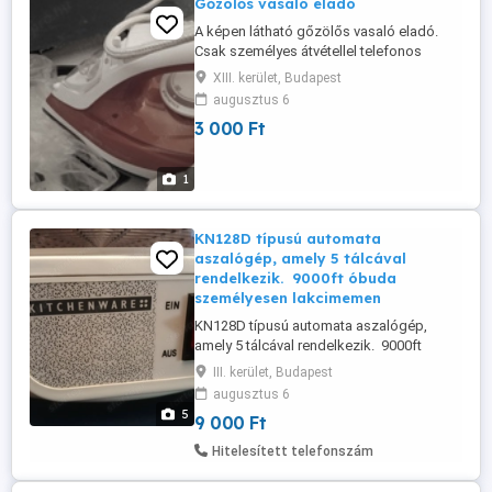
Gőzölős vasaló eladó
A képen látható gőzölős vasaló eladó.
Csak személyes átvétellel telefonos
egyeztetés után.
XIII. kerület, Budapest
augusztus 6
3 000 Ft
1
KN128D típusú automata
aszalógép, amely 5 tálcával
rendelkezik. 9000ft óbuda
személyesen lakcimemen
KN128D típusú automata aszalógép,
amely 5 tálcával rendelkezik. 9000ft
óbuda személyesen lakcimemen Eladó a
III. kerület, Budapest
Képeken Látható jó állapotban lévő
augusztus 6
Automata Aszalógép 5 tálcás Hibátlanul
5
9 000 Ft
üzemel! Helyszínen Próbálható! 36 50 104
8272 36 20 949 1288
Hitelesített telefonszám