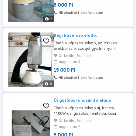
5 000 Ft
Hitelesített telefonszám
2
Régi kávéfőző eladó.
Eladó a képeken látható, az 1960-as
évekből való, szovjet gyártmányú, 4
személyes, elektromos kávéfőző,
XI. kerület, Budapest
porcelán kiöntővel. Személyes átvétellel a
augusztus 3
11. kerületben. Telefon .
15 000 Ft
Hitelesített telefonszám
5
Új gőzölős ruhasimító eladó.
Eladó a képeken látható új, francia,
1100W-os, gőzölős, fémtalpú, kicsi
ruhasimító-vasaló. Személyes átvétellel a
XI. kerület, Budapest
11. kerületben. Telefon +36 20 525 9952.
augusztus 2
5 000 Ft