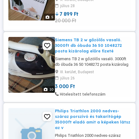
új Egészséges Fagylalt És Desszert
július 28
Készítő gép. * Készítsen néhány
7 899 Ft
másodperc alatt finom sorbetet vagy
5
20 000 Ft
banános fagylaltot. A fagylaltkészítővel
készítsen finom, egészséges és teljesen
...
Siemens TB 2 w gőzölős vasaló.
3000ft db óbuda 36 50 1048272
posta kizárolag előre fizeté
Siemens TB 2 w gőzölős vasaló. 3000ft
db óbuda 36 50 1048272 posta kizárolag
előre fizetés után mpl
III. kerület, Budapest
csomagautomatába + 3000ft
július 26
3 000 Ft
10
Hitelesített telefonszám
Philips Triathlon 2000 nedves-
száraz porszívó és takarítógép
35000ft eladó amit a képeken látsz
az v
Philips Triathlon 2000 nedves-száraz