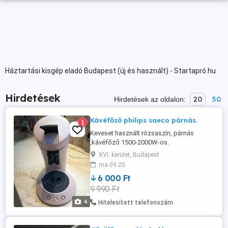
Háztartási kisgép eladó Budapest (új és használt) - Startapró.hu
Hirdetések
20
50
Hirdetések az oldalon:
Kávéfőző philips saeco párnás.
1
Keveset használt rózsaszín, párnás
,kávéfőző 1500-2000W-os.
XVI. kerület, Budapest
ma 09:25
6 000 Ft
9 990 Ft
4
Hitelesített telefonszám