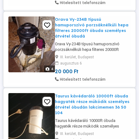
Hitelesített telefonszám
Orava Vy-234B típusú
hamuporszívó porzsáknélküli hepa
filteres 20000ft óbuda személyes
átvétel óbudá
Orava Vy-234B típusú hamuporszívó
porzsáknélküli hepa filteres 20000ft
óbuda személyes átvétel óbudán
III. kerület, Budapest
lakcimemen posta kizárolag előre fizetés
augusztus 6
után ami drágább mind a feladási dij
4
20 000 Ft
listaára 36 50 104 8272 36 20 949 1288
Térfogat 20 liter Az Orava Vy-234
Hitelesített telefonszám
fémtömlős hamuporszívó egy nagy
teljesítményű hamuporszívó, ...
Taurus kávédaráló 10000ft óbuda
hagyaték része müködik személyes
átvétel óbudán lakcimemen 36 50
104
Taurus kávédaráló 10000ft óbuda
hagyaték része müködik személyes
átvétel óbudán lakcimemen 36 50
III. kerület, Budapest
1048272 36 20 9491288 posta kizárolag