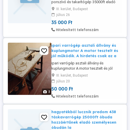
porszívó és takarítógép 35000ft eladó
amit a képeken látsz az van csak
III. kerület, Budapest
személyesen óbudán lakcimemen 36 50
július 26
104 8272 36 20 9491288 A
35 000 Ft
motorteljesítmény jellemzően 1500 W
körül van, a szívóteljesítmény pedig kb.
Hitelesített telefonszám
300 W. Robusztus, ipari jellegű kialakítás,
nedves tisztításhoz ...
ipari varrógép asztali állvány és
kuplungmotor A motor tesztelt és
jól működik. A hirdetés csak az a
ipari varrógép asztali állvány és
kuplungmotor A motor tesztelt és jól
működik. A hirdetés csak az asztalra, az
III. kerület, Budapest
állványra és a motorra vonatkozik, a gép
július 20
NEM szerepel a listában. ára 50000ft
50 000 Ft
személyes átvétel óbudán lakcimemen
3
súlya miatt min 2 fő kell a cipeléséhez
Hitelesített telefonszám
liftbe befér ház elött lehet parkolni ...
hagyatékból lucznik predom 438
táskavarrógép 25000ft óbuda
hozzáértőnek eladó személyesen
óbudán la