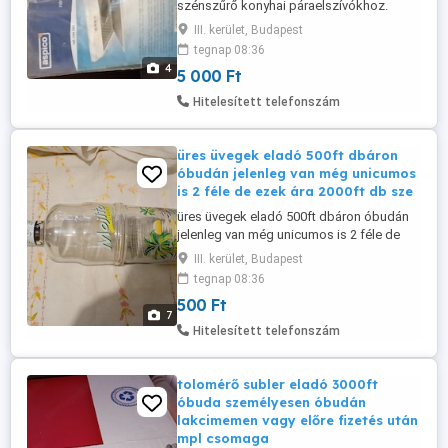
szénszűrő konyhai páraelszívókhoz.
5000ft óbuda személyes átvétel óbudán
III. kerület, Budapest
lakcimemen vagy előre fizetés után mpl
tegnap 08:36
csomagautomatába + 3000ft 36 50 104
4
5 000 Ft
8272
Hitelesített telefonszám
üres üvegek eladó 500ft dbáron
óbudán jelenleg van még unicumos
is 2 féle de ezek ára 2000ft db sze
üres üvegek eladó 500ft dbáron óbudán
jelenleg van még unicumos is 2 féle de
ezek ára 2000ft db személyes átvétel
III. kerület, Budapest
óbudán lakcimemen 36 50 104 8272
tegnap 08:36
500 Ft
7
Hitelesített telefonszám
tolomérő subler eladó 3000ft
óbuda személyesen óbudán
lakcimemen vagy előre fizetés után
mpl csomaga