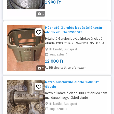
1 990 Ft
1
Húzható Gurulós bevásárlókosár
eladó óbuda 12000ft
Húzható Gurulós bevásárlókosár eladó
óbuda 12000ft 36 20 949 1288 36 50 104
8272 magánszemély vagyok posta
III. kerület, Budapest
kizárolag előre fizetés után postán
augusztus 4
maradó +5000ft
12 000 Ft
Hitelesített telefonszám
2
Retró húsdaráló eladó 13000ft
óbuda
Retró húsdaráló eladó 13000ft óbuda nem
mai darab hagyatékból eladó
magánszemély vagyok 36 20 949 1288 36
III. kerület, Budapest
50 104 8272 posta kizárolag előre fizetés
augusztus 4
után mpl csomagautomatába +2000ft