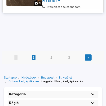
20 000 Ft
50 104 8272 posta kizárolag előre fizetés
5
után postán maradó +5000ft
Hitelesített telefonszám
›
‹
1
2
3
Startapró
Hirdetések
Budapest
III. kerület
Otthon, kert, építkezés
egyéb otthon, kert, építkezés
Kategória
Régió