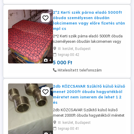
egyaránt, ...
2*2 Kerti szék párna eladó 5000ft
óbuda személyesen óbudán
lakcimemen vagy előre fizetés után
mpl cs
2*2 Kerti szék párna eladó 5000ft óbuda
személyesen óbudán lakcimemen vagy
előre fizetés után mpl csomagautomata
III. kerület, Budapest
+3000ft 36 50 104 8272
tegnap 00:42
4
5 000 Ft
Hitelesített telefonszám
2db KÖZCSAVAR Szűkítő külső külső
menet 2000ft óbuda hagyatékból
méretet nem ismerem de lehet 1 2
és
2db KÖZCSAVAR Szűkítő külső külső
menet 2000ft óbuda hagyatékból méretet
nem ismerem de lehet 1 2 és 3 4 és ha jól
III. kerület, Budapest
gondolom akkor vízmérőhőz vagy
tegnap 00:41
mosógéphez személyes átvétel óbudán