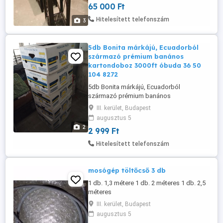
65 000 Ft
Hitelesített telefonszám
3
5db Bonita márkájú, Ecuadorból
származó prémium banános
kartondoboz 3000ft óbuda 36 50
104 8272
5db Bonita márkájú, Ecuadorból
származó prémium banános
kartondoboz 3000ft óbuda 36 50 104
III. kerület, Budapest
8272
augusztus 5
2
2 999 Ft
Hitelesített telefonszám
mosógép töltőcső 3 db
1 db. 1,3 métere 1 db. 2 méteres 1 db. 2,5
méteres
III. kerület, Budapest
augusztus 5