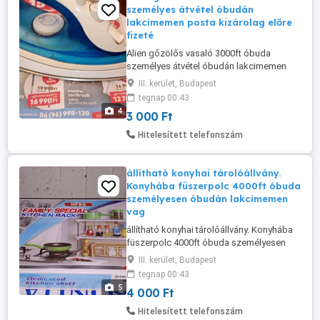
személyes átvétel óbudán
lakcimemen posta kizárolag előre
fizeté
Alien gőzölős vasaló 3000ft óbuda
személyes átvétel óbudán lakcimemen
posta kizárolag előre fizetés után pl mpl
III. kerület, Budapest
csomagautomatába vagy foxpostba +
tegnap 00:43
3000ft 36 50 104 8272 36 20 949 1288
4
3 000 Ft
Háztartási gőzölős vasaló, amely
alkalmas száraz vasalásra és gőzölésre
Hitelesített telefonszám
is. Hőmérsékletszabályozóval és gőz
spray funkciókkal ...
állítható konyhai tárolóállvány.
Konyhába füszerpolc 4000ft óbuda
személyesen óbudán lakcimemen
vag
állítható konyhai tárolóállvány. Konyhába
füszerpolc 4000ft óbuda személyesen
óbudán lakcimemen vagy előre fizetés
III. kerület, Budapest
után mpl csomagautomatába +3000ft 36
tegnap 00:43
50 104 8272 Állítható, két szintes
5
4 000 Ft
tárolóállvány konyhai eszközök, edények
és fűszerek rendszerezésére. Kompakt
Hitelesített telefonszám
kialakítás kis és nagy konyhákba