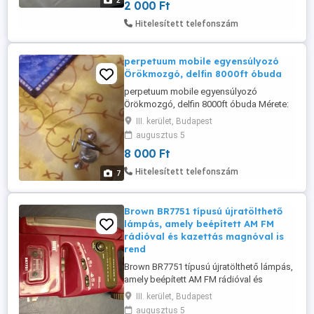
2
2 000 Ft
lakcimemen posta kizárolag előre fizetés
után pl ajánlot küldeményként 2500ft
Hitelesített telefonszám
perpetuum mobile egyensúlyozó
Örökmozgó, delfin 8000ft óbuda
perpetuum mobile egyensúlyozó
Örökmozgó, delfin 8000ft óbuda Mérete:
7 cm magas, 4,5 cm széles, 3 cm mély
III. kerület, Budapest
személyes átvétel óbudán lakcimemen
augusztus 5
posta kizárolag előre fizetés után mpl
8 000 Ft
csomagautomatába +1500ft
Hitelesített telefonszám
7
Brown BR7751 típusú újratölthető
lámpás, amely beépített AM FM
rádióval és kazettás magnóval is
rend
Brown BR7751 típusú újratölthető lámpás,
amely beépített AM FM rádióval és
kazettás magnóval is rendelkezik. 15000ft
III. kerület, Budapest
óbuda magno nem müködik rádió szól de
augusztus 5