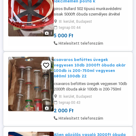
lakcimemen posta k
piros Bullard 502 típusú munkavédelmi
sisak 5000ft óbuda személyes átvétel
óbudán lakcimemen posta kizárolag előre
III. kerület, Budapest
fizetés után pl mpl csomagautomatába
tegnap 00:44
vagy foxpostba + 3000ft 36 50 104 8272
1
5 000 Ft
36 20 949 1288 Klasszikus "Hard Boiled"
stílusú ipari védősisak. Jellemzően hőre
Hitelesített telefonszám
lágyuló műanyagból vagy üvegszálból ...
csavaros beföttes üvegek
vegyesen 10db 2000ft óbuda akár
100db is 200-750ml vegyesen
680ml 100db 22
csavaros beföttes üvegek vegyesen 10db
2000ft óbuda akár 100db is 200-750ml
vegyesen 680ml 100db 22000ft csakis
III. kerület, Budapest
személyesen amibe elviszed majd hozzál
tegnap 00:43
vagy banános karton darabra 500ft 36 50
7
2 000 Ft
104 8272
Hitelesített telefonszám
Alien gőzölős vasaló 3000ft óbuda