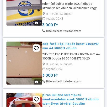
tolomérő subler eladó 3000ft óbuda
személyesen óbudán lakcimemen vagy
előre fizetés után mpl
III. kerület, Budapest
csomagautomatába +3000ft 36 50 104
tegnap 00:48
8272
2
3 000 Ft
Hitelesített telefonszám
2db fotó kép Plakát keret 210x297
mm A4 3000ft óbuda
2db fotó kép Plakát keret 210x297 mm A4
3000ft óbuda 36 50 1048272 36 20
9491288
III. kerület, Budapest
tegnap 00:48
3 000 Ft
Hitelesített telefonszám
2
piros Bullard 502 típusú
munkavédelmi sisak 5000ft óbuda
személyes átvétel óbudán