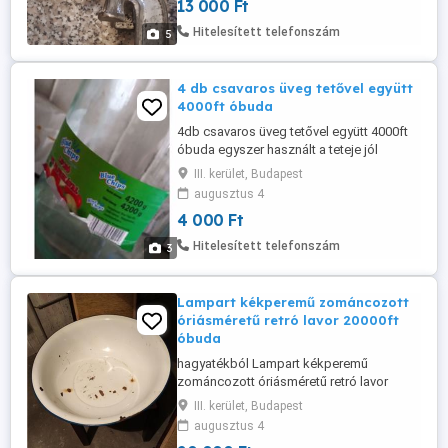
13 000 Ft
Hitelesített telefonszám
5
4 db csavaros üveg tetővel együtt
4000ft óbuda
4db csavaros üveg tetővel együtt 4000ft
óbuda egyszer használt a teteje jól
zárodik a képen látható állapotba 4db
III. kerület, Budapest
egyben 4000ft 36 20 949 1288 36 50 104
augusztus 4
8272 magánszemély vagyok
4 000 Ft
Hitelesített telefonszám
3
Lampart kékperemű zománcozott
óriásméretű retró lavor 20000ft
óbuda
hagyatékból Lampart kékperemű
zománcozott óriásméretű retró lavor
60cm átmérőjű használt kopott állapotba
III. kerület, Budapest
de nem lyukas eladó 20000ft óbuda
augusztus 4
magánszemély vagyok 36 20 949 1288 36