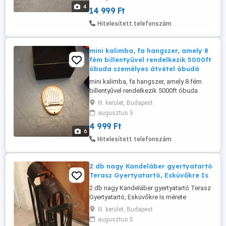
recseg lámpa villágit sziréna szól
4
14 999 Ft
fénycsőt nem tudom hogy kell
bekapcsolni vagy csak nem villágit mivel
Hitelesített telefonszám
mindent össze nyomkodtam már elem
aksi mehet ...
mini kalimba, fa hangszer, amely 8
fém billentyűvel rendelkezik 5000ft
óbuda személyes átvétel óbudá
mini kalimba, fa hangszer, amely 8 fém
billentyűvel rendelkezik 5000ft óbuda
személyes átvétel óbudán lakcimemen
III. kerület, Budapest
posta kizárolag előre fizetés után mpl
augusztus 5
csomagautomatába +3000ft 36 50 104
4 999 Ft
8272 Könnyen hordozható és kezdők
6
számára is egyszerűen játszható
Hitelesített telefonszám
hangszer.A hangszer anyaga jellemzően
tömör fa, ...
2 db nagy Kandeláber gyertyatartó
Terasz Gyertyatartó, Esküvőkre Is
2 db nagy Kandeláber gyertyatartó Terasz
Gyertyatartó, Esküvőkre Is mérete
magassága 85cm 20*20cm személyes
III. kerület, Budapest
átvétel: óbudán a flóriántól 5 percre
augusztus 5
irányára 65000ft/2db 06209491288 óbuda