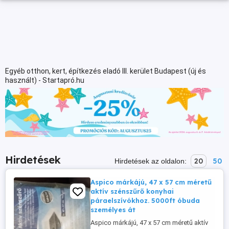
Egyéb otthon, kert, építkezés eladó III. kerület Budapest (új és
használt) - Startapró.hu
Hirdetések
20
50
Hirdetések az oldalon:
Aspico márkájú, 47 x 57 cm méretű
aktív szénszűrő konyhai
páraelszívókhoz. 5000ft óbuda
személyes át
Aspico márkájú, 47 x 57 cm méretű aktív