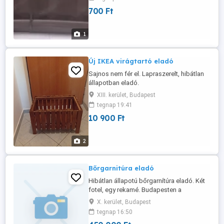
700 Ft
1
Új IKEA virágtartó eladó
Sajnos nem fér el. Lapraszerelt, hibátlan
állapotban eladó.
XIII. kerület, Budapest
tegnap 19:41
10 900 Ft
2
Bőrgarnitúra eladó
Hibátlan állapotú bőrgarnítúra eladó. Két
fotel, egy rekamé. Budapesten a
10.kerületben.
X. kerület, Budapest
tegnap 16:50