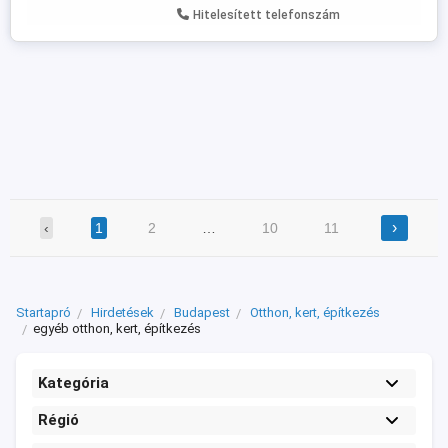
Hitelesített telefonszám
›
‹
1
2
…
10
11
Startapró
Hirdetések
Budapest
Otthon, kert, építkezés
egyéb otthon, kert, építkezés
Kategória
Régió