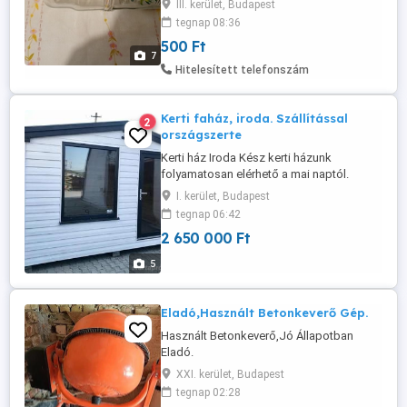
III. kerület, Budapest
óbudán lakcimemen 36 50 104 8272
tegnap 08:36
500 Ft
7
Hitelesített telefonszám
Kerti faház, iroda. Szállítással
2
országszerte
Kerti ház Iroda Kész kerti házunk
folyamatosan elérhető a mai naptól.
Országos szállítással. A rendelési idő 1 2
I. kerület, Budapest
hét www.stareye-furniture.com Ház adatai
tegnap 06:42
: -A tető bitumenes zsindellyel van
2 650 000 Ft
befedve -Kültéri lambéria SIDING VOX -
Termopán ajtó és ablak -8 mm vastag
5
laminált parketta -Teljesen ...
Eladó,Használt Betonkeverő Gép.
Használt Betonkeverő,Jó Állapotban
Eladó.
XXI. kerület, Budapest
tegnap 02:28