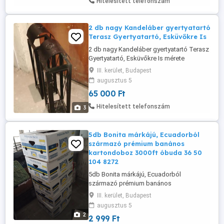
Hitelesített telefonszám
hangszer.A hangszer anyaga jellemzően
tömör fa, ...
2 db nagy Kandeláber gyertyatartó
Terasz Gyertyatartó, Esküvőkre Is
2 db nagy Kandeláber gyertyatartó Terasz
Gyertyatartó, Esküvőkre Is mérete
magassága 85cm 20*20cm személyes
III. kerület, Budapest
átvétel: óbudán a flóriántól 5 percre
augusztus 5
irányára 65000ft/2db 06209491288 óbuda
65 000 Ft
Hitelesített telefonszám
3
5db Bonita márkájú, Ecuadorból
származó prémium banános
kartondoboz 3000ft óbuda 36 50
104 8272
5db Bonita márkájú, Ecuadorból
származó prémium banános
kartondoboz 3000ft óbuda 36 50 104
III. kerület, Budapest
8272
augusztus 5
2
2 999 Ft