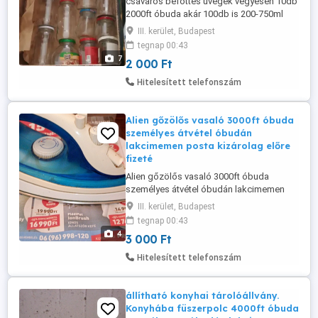
csavaros beföttes üvegek vegyesen 10db
2000ft óbuda akár 100db is 200-750ml
vegyesen 680ml 100db 22000ft csakis
III. kerület, Budapest
személyesen amibe elviszed majd hozzál
tegnap 00:43
vagy banános karton darabra 500ft 36 50
7
2 000 Ft
104 8272
Hitelesített telefonszám
Alien gőzölős vasaló 3000ft óbuda
személyes átvétel óbudán
lakcimemen posta kizárolag előre
fizeté
Alien gőzölős vasaló 3000ft óbuda
személyes átvétel óbudán lakcimemen
posta kizárolag előre fizetés után pl mpl
III. kerület, Budapest
csomagautomatába vagy foxpostba +
tegnap 00:43
3000ft 36 50 104 8272 36 20 949 1288
4
3 000 Ft
Háztartási gőzölős vasaló, amely
alkalmas száraz vasalásra és gőzölésre
Hitelesített telefonszám
is. Hőmérsékletszabályozóval és gőz
spray funkciókkal ...
állítható konyhai tárolóállvány.
Konyhába füszerpolc 4000ft óbuda