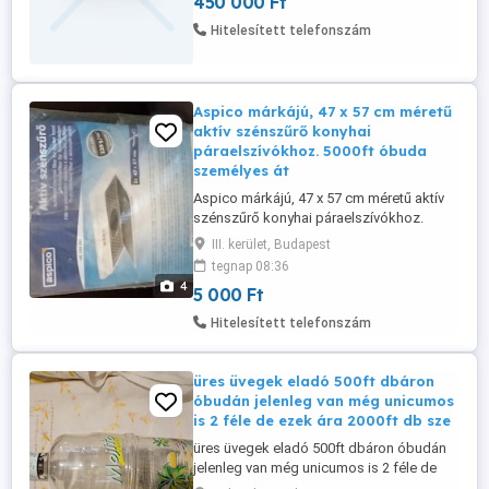
450 000 Ft
Hitelesített telefonszám
Aspico márkájú, 47 x 57 cm méretű
aktív szénszűrő konyhai
páraelszívókhoz. 5000ft óbuda
személyes át
Aspico márkájú, 47 x 57 cm méretű aktív
szénszűrő konyhai páraelszívókhoz.
5000ft óbuda személyes átvétel óbudán
III. kerület, Budapest
lakcimemen vagy előre fizetés után mpl
tegnap 08:36
csomagautomatába + 3000ft 36 50 104
4
5 000 Ft
8272
Hitelesített telefonszám
üres üvegek eladó 500ft dbáron
óbudán jelenleg van még unicumos
is 2 féle de ezek ára 2000ft db sze
üres üvegek eladó 500ft dbáron óbudán
jelenleg van még unicumos is 2 féle de
ezek ára 2000ft db személyes átvétel