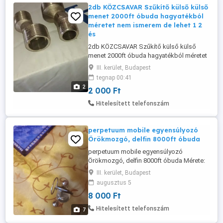
2db KÖZCSAVAR Szűkítő külső külső
menet 2000ft óbuda hagyatékból
méretet nem ismerem de lehet 1 2
és
2db KÖZCSAVAR Szűkítő külső külső
menet 2000ft óbuda hagyatékból méretet
nem ismerem de lehet 1 2 és 3 4 és ha jól
III. kerület, Budapest
gondolom akkor vízmérőhőz vagy
tegnap 00:41
mosógéphez személyes átvétel óbudán
2
2 000 Ft
lakcimemen posta kizárolag előre fizetés
után pl ajánlot küldeményként 2500ft
Hitelesített telefonszám
perpetuum mobile egyensúlyozó
Örökmozgó, delfin 8000ft óbuda
perpetuum mobile egyensúlyozó
Örökmozgó, delfin 8000ft óbuda Mérete:
7 cm magas, 4,5 cm széles, 3 cm mély
III. kerület, Budapest
személyes átvétel óbudán lakcimemen
augusztus 5
posta kizárolag előre fizetés után mpl
8 000 Ft
csomagautomatába +1500ft
Hitelesített telefonszám
7