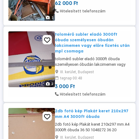
62 000 Ft
Hitelesített telefonszám
1
tolomérő subler eladó 3000ft
óbuda személyesen óbudán
lakcimemen vagy előre fizetés után
mpl csomaga
tolomérő subler eladó 3000ft óbuda
személyesen óbudán lakcimemen vagy
előre fizetés után mpl
III. kerület, Budapest
csomagautomatába +3000ft 36 50 104
tegnap 00:48
8272
2
3 000 Ft
Hitelesített telefonszám
2db fotó kép Plakát keret 210x297
mm A4 3000ft óbuda
2db fotó kép Plakát keret 210x297 mm A4
3000ft óbuda 36 50 1048272 36 20
9491288
III. kerület, Budapest