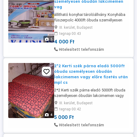
személyesen óbudán lakcimemen
vag
állítható konyhai tárolóállvány. Konyhába
füszerpolc 4000ft óbuda személyesen
óbudán lakcimemen vagy előre fizetés
III. kerület, Budapest
után mpl csomagautomatába +3000ft 36
tegnap 00:43
50 104 8272 Állítható, két szintes
5
4 000 Ft
tárolóállvány konyhai eszközök, edények
és fűszerek rendszerezésére. Kompakt
Hitelesített telefonszám
kialakítás kis és nagy konyhákba
egyaránt, ...
2*2 Kerti szék párna eladó 5000ft
óbuda személyesen óbudán
lakcimemen vagy előre fizetés után
mpl cs
2*2 Kerti szék párna eladó 5000ft óbuda
személyesen óbudán lakcimemen vagy
előre fizetés után mpl csomagautomata
III. kerület, Budapest
+3000ft 36 50 104 8272
tegnap 00:42
4
5 000 Ft
Hitelesített telefonszám