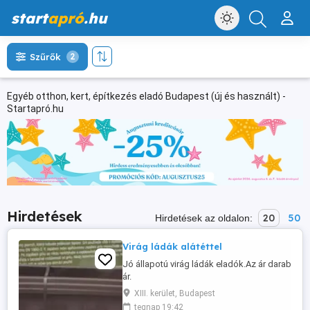
start
apró
.hu
Szűrők
2
Egyéb otthon, kert, építkezés eladó Budapest (új és használt) -
Startapró.hu
Hirdetések
20
50
Hirdetések az oldalon:
Virág ládák alátéttel
Jó állapotú virág ládák eladók.Az ár darab
ár.
XIII. kerület, Budapest
tegnap 19:42