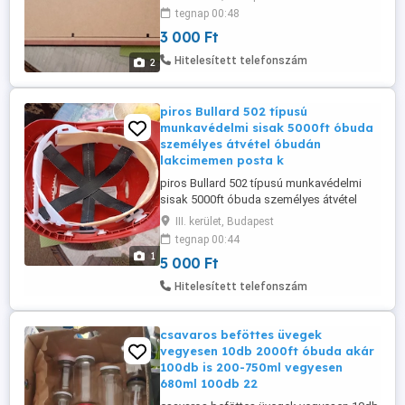
tegnap 00:48
3 000 Ft
Hitelesített telefonszám
2
piros Bullard 502 típusú
munkavédelmi sisak 5000ft óbuda
személyes átvétel óbudán
lakcimemen posta k
piros Bullard 502 típusú munkavédelmi
sisak 5000ft óbuda személyes átvétel
óbudán lakcimemen posta kizárolag előre
III. kerület, Budapest
fizetés után pl mpl csomagautomatába
tegnap 00:44
vagy foxpostba + 3000ft 36 50 104 8272
1
5 000 Ft
36 20 949 1288 Klasszikus "Hard Boiled"
stílusú ipari védősisak. Jellemzően hőre
Hitelesített telefonszám
lágyuló műanyagból vagy üvegszálból ...
csavaros beföttes üvegek
vegyesen 10db 2000ft óbuda akár
100db is 200-750ml vegyesen
680ml 100db 22