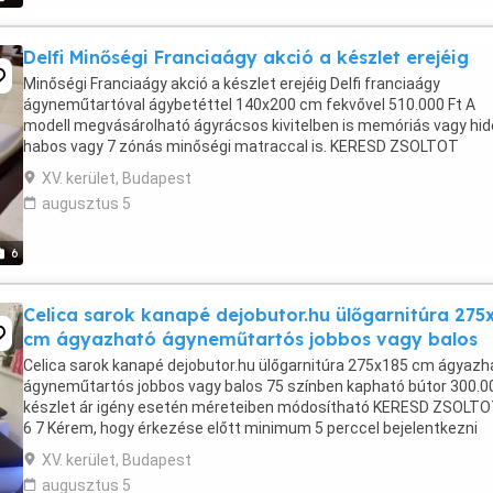
Delfi Minőségi Franciaágy akció a készlet erejéig
Minőségi Franciaágy akció a készlet erejéig Delfi franciaágy
ágyneműtartóval ágybetéttel 140x200 cm fekvővel 510.000 Ft A
modell megvásárolható ágyrácsos kivitelben is memóriás vagy hi
habos vagy 7 zónás minőségi matraccal is. KERESD ZSOLTOT
06703630447 Kérem, hogy érkezése előtt minimum ...
XV. kerület, Budapest
augusztus 5
6
Celica sarok kanapé dejobutor.hu ülőgarnitúra 275
cm ágyazható ágyneműtartós jobbos vagy balos
Celica sarok kanapé dejobutor.hu ülőgarnitúra 275x185 cm ágyazh
ágyneműtartós jobbos vagy balos 75 színben kapható bútor 300.0
készlet ár igény esetén méreteiben módosítható KERESD ZSOLTO
6 7 Kérem, hogy érkezése előtt minimum 5 perccel bejelentkezni
szíveskedjen KERESSE ZSOLTOT ...
XV. kerület, Budapest
augusztus 5