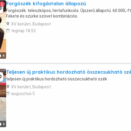
Forgószék kifogástalan állapozú
1
Forgószék: teleszkópos, hintafunkciós. Újszerű állapotú. 60 000,-ft
Fekete és szürke szövet kombinációs.
XV. kerület, Budapest
tegnap 18:52
4
Teljesen új praktikus hordozható összecsukható sz
teljesen új praktikus hordozható összecsukható szék
XV. kerület, Budapest
augusztus 5
6