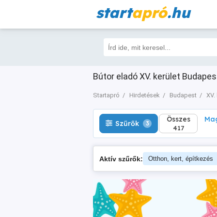
start
apró
.hu
Összes
Magá
Szűrők
3
417
Bútor eladó XV. kerület Budapest
Startapró
Hirdetések
Budapest
XV. 
Összes
Mag
Szűrők
3
417
Aktív szűrők:
Otthon, kert, építkezés