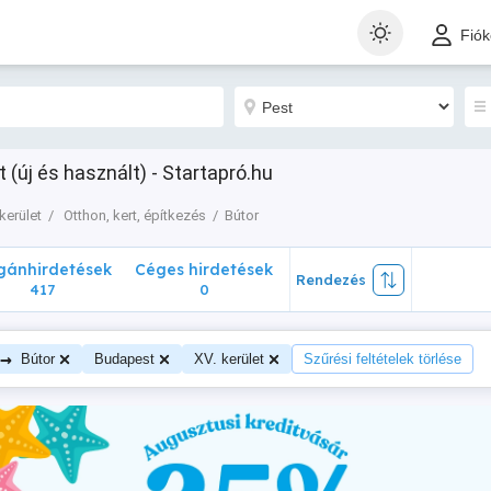
nhirdetések
Céges hirdetések
Rendezés
Fió
417
0
 (új és használt) - Startapró.hu
kerület
Otthon, kert, építkezés
Bútor
ánhirdetések
Céges hirdetések
Rendezés
417
0
→
Bútor
Budapest
XV. kerület
Szűrési feltételek törlése