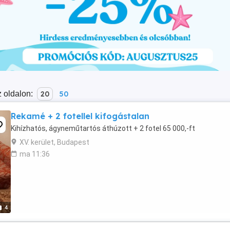
 oldalon:
20
50
Rekamé + 2 fotellel kifogástalan
Kihízhatós, ágyneműtartós áthúzott + 2 fotel 65 000,-ft
XV. kerület, Budapest
ma 11:36
4