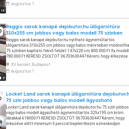
augusztus 1
14
Reggio sarok kanapé dejobutor.hu ülőgarnitúra
310x255 cm jobbos vagy balos modell 75 színben
Reggio sarok kanapé dejobutor.hu nyitható ágyneműtartós
ülőgarnitúra 310x255 cm jobbos vagy balos méreteiben módosíth
75 színben kapható fekvő felület 147x220 cm 800 000 Ft fix modell
780.000 Ft KERESD ZSOLTOT 06703630447 Kérem, hogy érkezése
előtt minimum 5 perccel bejelentkezni szíveskedjen ...
XV. kerület, Budapest
augusztus 1
6
Locket Land sarok kanapé ülőgarnitúra dejobutor.
75 szín jobbos vagy balos modell ágyazható
Locket Land sarok kanapé ülőgarnitúra dejobutor.hu 75 szín jobbos
vagy balos modell ágyazható ágyneműtartós 325x195 cm króm
lábakkal 618000 Ft KERESD ZSOLTOT 06703630447 Kérem, hogy
érkezése előtt minimum 5 perccel bejelentkezni szíveskedjen