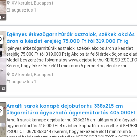
KERESSE ZSOLTOT a 06703630447 mobilszámon. Köszönöm Nagy .
XV. kerület, Budapest
augusztus 1
6
Igényes étkezőgarnitúrák asztalok, székek akciós
áron a készlet erejéig 75.000 Ft tól 319.000 Ft ig
Igényes étkezőgarnitúrák asztalok, székek akciós áron a készlet
erejéig 75.000 Ft tól 319.000 Ft ig Akciós ár felől érdeklődjön az ela
Modell beszerzése folyamatos www.dejobutor.hu KERESD ZSOLT
Kérem, hogy érkezése előtt minimum 5 perccel bejelentkezni
szíveskedjen KERESSE ZSOLTOT a 06703630447 ...
XV. kerület, Budapest
augusztus 1
13
Amalfi sarok kanapé dejobutor.hu 338x215 cm
ülőgarnitúra ágyazható ágyneműtartós 405.000Ft
Amalfi sarok kanapé dejobutor.hu 338x215 cm ülőgarnitúra ágyaz
ágyneműtartós 415.000 Ft 4 színben kapható átszerelhető KERES
ZSOLTOT 06703630447 Kérem, hogy érkezése előtt minimum 5