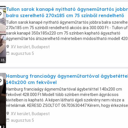
Tullon sarok kanapé nyitható ágyneműtartós jobb
balra szerelhető 270x185 cm 75 színből rendelhető
Tullon sarok kanapé nyitható ágyneműtartós jobbra balra szerelhe
270x185 cm 75 színből rendelhető akciós ára 300.000 Ft - Tullon u
sarok kanapé 350x185x220 cm 75 színben kapható ágyazható
ágyneműtartós átszerelhető méreteiben módosítható modell 420
Ft - Tullon kanapé 260x100 cm 75 színben ...
XV. kerület, Budapest
augusztus 5
15
Hamburg franciaágy ágyneműtartóval ágybetétte
140x200 cm fekvővel
Hamburg franciaágy ágyneműtartóval ágybetéttel 140x200 cm
fekvővel 428.000 Ft Modell több színben méretben ágyrácsos
kivitelben is kapható. A képen látható éjjeli szekrény nem része a
vételárnak. KERESD ZSOLTOT 06703630447 Kérem, hogy érkezése
előtt minimum 5 perccel bejelentkezni szíveskedjen ...
XV. kerület, Budapest
augusztus 5
2