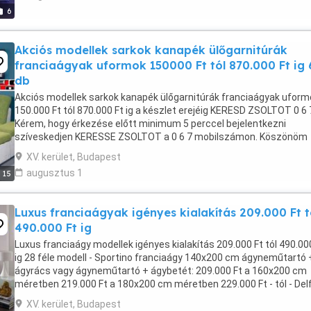
6
Akciós modellek sarkok kanapék ülőgarnitúrák
franciaágyak uformok 150000 Ft tól 870.000 Ft ig
db
Akciós modellek sarkok kanapék ülőgarnitúrák franciaágyak uform
150.000 Ft tól 870.000 Ft ig a készlet erejéig KERESD ZSOLTOT 0 6 
Kérem, hogy érkezése előtt minimum 5 perccel bejelentkezni
szíveskedjen KERESSE ZSOLTOT a 0 6 7 mobilszámon. Köszönöm
Nagy - Kiskereskedelmünkben 4000 m2-en ...
XV. kerület, Budapest
augusztus 1
15
Luxus franciaágyak igényes kialakítás 209.000 Ft t
490.000 Ft ig
Luxus franciaágy modellek igényes kialakítás 209.000 Ft tól 490.00
ig 28 féle modell - Sportino franciaágy 140x200 cm ágyneműtartó 
ágyrács vagy ágyneműtartó + ágybetét: 209.000 Ft a 160x200 cm
méretben 219.000 Ft a 180x200 cm méretben 229.000 Ft - tól - Delf
franciaágy 160x200 cm ágyneműtartóval ...
XV. kerület, Budapest