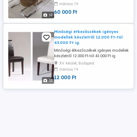
ig. www.dejobutor.hu KERESD ZSOLTOT
március 19
+36703630447 Nagy -
60 000 Ft
Kiskereskedelmünkben 4000 m2-en több
12
mint 250 db sarok kanapé ülőgarnitúra
franciaágy és étkezőgarnitúrákat
állítottunk ...
Minőségi étkezőszékek igényes
modellek készletről 12.000 Ft-tól
43.000 Ft ig.
Minőségi étkezőszékek igényes modellek
készletről 12.000 Ft-tól 43.000 Ft ig.
www.dejobutor.hu KERESD ZSOLTOT
XV. kerület, Budapest
+36703630447 Nagy -
március 19
Kiskereskedelmünkben 4000 m2-en több
12 000 Ft
mint 250 db sarok kanapé ülőgarnitúra
12
franciaágy és étkezőgarnitúrákat
állítottunk ki. 300 db modell van
lecsomagolva melyek azonnal ...