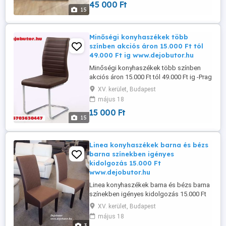
45 000 Ft
étkezőszékek fehér kapucsínó vagy
15
fekete színben szánkótalppal krómozott
kivitel akciós ár 15.000 Ft helyett ...
Minőségi konyhaszékek több
színben akciós áron 15.000 Ft tól
49.000 Ft ig www.dejobutor.hu
Minőségi konyhaszékek több színben
akciós áron 15.000 Ft tól 49.000 Ft ig -Prag
konyhaszék barna kapucsínó fehér vagy
XV. kerület, Budapest
fekete színben 22.000 Ft - Gréta székek
május 18
bézs és lakk barna színekben 15.000 Ft -
15 000 Ft
Prag szék fekete fehér kapucsínó és
15
barna színben 22.300 Ft - Bárszék fekete
vagy fehér színben króm talppal ...
Linea konyhaszékek barna és bézs
barna színekben igényes
kidolgozás 15.000 Ft
www.dejobutor.hu
Linea konyhaszékek barna és bézs barna
színekben igényes kidolgozás 15.000 Ft
darabja www.dejobutor.hu KERESD
XV. kerület, Budapest
ZSOLTOT +36703630447 Nagy -
május 18
Kiskereskedelmünkben 4000 m2-en több
3