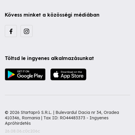
Kövess minket a közösségi médiában
Töltsd le ingyenes alkalmazásunkat
© 2026 Startapró S.R.L. | Bulevardul Dacia nr 34, Oradea
410346, Romania | Tax ID: RO44483373 -
Ingyenes
Apróhirdetés
26.08.06.c0c206c