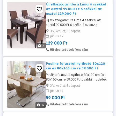
Új étkezőgarnitúra Lima 4 székkel
az asztal 99.000 Ft 6 székkel az
asztal 129.000 Ft
Új étkezőgarnitúra Lima 4 székkel az
asztal 99.000 Ft 6 székkel az asztal
129.000 Ft asztal mérete 80x160 cm 200
XV. kerület, Budapest
cm-re nyitható 39.000 Ft
június 17
www.dejobutor.hu KERESD ZSOLTOT
129 000 Ft
Kérem, hogy érkezése előtt minimum 5
4
perccel bejelentkezni szíveskedjen
Hitelesített telefonszám
KERESSE ZSOLTOT a 06703630447
mobilszámon. Köszönöm Nagy ...
Pauline fa asztal nyitható 80x120
cm és 80x160 cm re 59.000 Ft
Pauline fa asztal nyitható 80x120 cm és
80x160 cm re 59.000 Ft további modellek
akciós áron megvásárolhatók
XV. kerület, Budapest
www.dejobutor.hu KERESD ZSOLTOT
június 17
Kérem, hogy érkezése előtt minimum 5
59 000 Ft
perccel bejelentkezni szíveskedjen
KERESSE ZSOLTOT a 06703630447
Hitelesített telefonszám
12
mobilszámon. Köszönöm Nagy -
Kiskereskedelmünkben ...