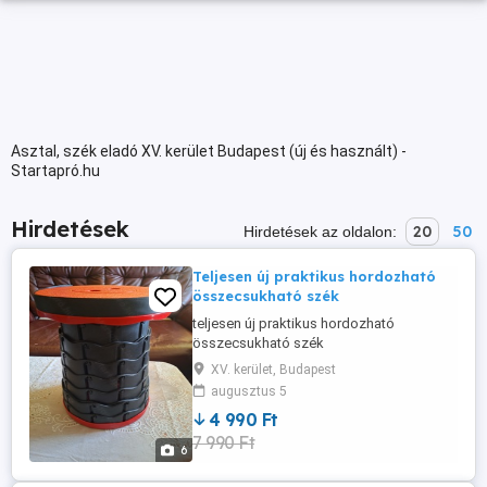
Asztal, szék eladó XV. kerület Budapest (új és használt) -
Startapró.hu
Hirdetések
20
50
Hirdetések az oldalon:
Teljesen új praktikus hordozható
összecsukható szék
teljesen új praktikus hordozható
összecsukható szék
XV. kerület, Budapest
augusztus 5
4 990 Ft
7 990 Ft
6