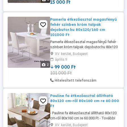
15 000 Ft
mint 250 db sarok kanapé ülőgarnitúra
franciaágy és étkezőgarnitúrákat
állítottunk ki. 300 db modell van
lecsomagolva melyek ...
Pamerla étkezőasztal magasfényű
fehér színben króm talpak
dejobutor.hu 80x120/160 cm
101000 Ft
Pamerla étkezőasztal magasfényű fehér
színben króm talpak dejobutor.hu 80x120
cm amely 80x160 cm re bővíthető 99.000
XV. kerület, Budapest
Ft modell ára az aktuális euró árfolyam
április 9
függvényében változhat. Az ár a székek
2
99 000 Ft
árát nem tartalmazza www.dejobutor.hu
101 000 Ft
KERESD ZSOLTOT Nagy -
Kiskereskedelmünkben 4000 m2-en több
Hitelesített telefonszám
...
Pauline fa étkezőasztal állítható
80x120 cm-ről 80x160 cm re 60.000
Ft
- Pauline fa étkezőasztal állítható 80x120
cm-ről 80x160 cm re 60.000 Ft - További
akciós modellek 79.000 Ft tól 289.000 Ft
XV. kerület, Budapest