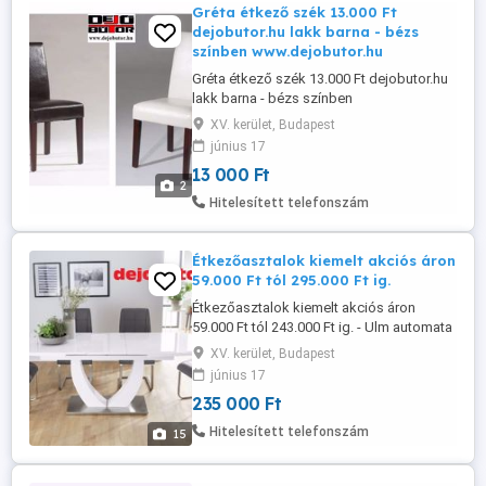
Gréta étkező szék 13.000 Ft
dejobutor.hu lakk barna - bézs
színben www.dejobutor.hu
Gréta étkező szék 13.000 Ft dejobutor.hu
lakk barna - bézs színben
www.dejobutor.hu KERESD ZSOLTOT
XV. kerület, Budapest
Kérem, hogy érkezése előtt minimum 5
június 17
perccel bejelentkezni szíveskedjen
13 000 Ft
KERESSE ZSOLTOT a 06703630447
2
mobilszámon. Köszönöm Nagy -
Hitelesített telefonszám
Kiskereskedelmünkben 4000 m2-en több
mint 250 db sarok kanapé ülőgarnitúra ...
Étkezőasztalok kiemelt akciós áron
59.000 Ft tól 295.000 Ft ig.
Étkezőasztalok kiemelt akciós áron
59.000 Ft tól 243.000 Ft ig. - Ulm automata
magasfényű fehér étkezőasztal 90x160
XV. kerület, Budapest
200 cm méretben 235.000 Ft - Pauline fa
június 17
asztal nyitható 80x120 cm és 80x160 cm
235 000 Ft
re 59.000 Ft - Pamela asztal magasfényű
fehér színben 80x120 cm nyitható 80x160
Hitelesített telefonszám
15
cm re73.000 Ft a 80x160 200 ...