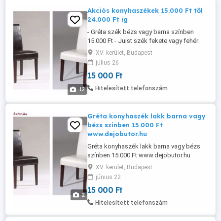
Akciós konyhaszékek 15.000 Ft től
24.000 Ft ig
- Gréta szék bézs vagy barna színben
15.000 Ft - Juist szék fekete vagy fehér
színben 22.900 Ft - Prag szék barna fekete
XV. kerület, Budapest
vagy fehér színben 40.000 Ft - Zell szék
július 26
fekete kapucsínó vagy zöld színben
15 000 Ft
28.000 Ft - Freiburg szék szürke és fehér
színben 18.000 Ft www.dejobutor.hu
Hitelesített telefonszám
12
KERESD ZSOLTOT Kérem, ...
Gréta konyhaszék lakk barna vagy
bézs színben 15.000 Ft
www.dejobutor.hu
Gréta konyhaszék lakk barna vagy bézs
színben 15.000 Ft www.dejobutor.hu
KERESD ZSOLTOT Kérem, hogy érkezése
XV. kerület, Budapest
előtt minimum 5 perccel bejelentkezni
június 22
szíveskedjen KERESSE ZSOLTOT a
15 000 Ft
06703630447 mobilszámon. Köszönöm
2
Nagy - Kiskereskedelmünkben 4000 m2-
Hitelesített telefonszám
en több mint 250 db sarok kanapé
ülőgarnitúra ...