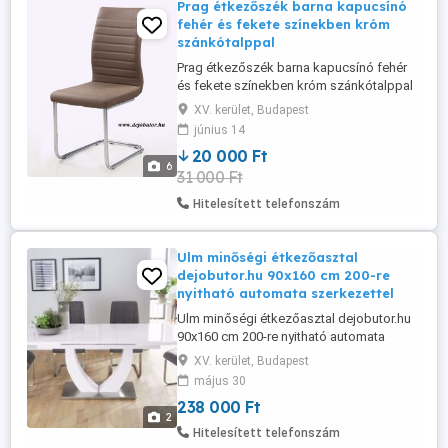
Prag étkezőszék barna kapucsínó
fehér és fekete színekben króm
szánkótalppal
Prag étkezőszék barna kapucsínó fehér
és fekete színekben króm szánkótalppal
31.000szék fehér vagy szürke színekben
XV. kerület, Budapest
króm lábakkal - Freiburg szék fehér barna
június 14
fekete kapucsínó színben 20.000 Ft
20 000 Ft
KERESD ZSOLTOT 06703630447
6
31 000 Ft
dejobutor.hu Kérem, hogy érkezése előtt
minimum 5 perccel bejelentkezni
Hitelesített telefonszám
szíveskedjen ...
Ulm minőségi étkezőasztal
dejobutor.hu 90x160 cm 200-re
nyitható automata szerkezettel
Ulm minőségi étkezőasztal dejobutor.hu
90x160 cm 200-re nyitható automata
szerkezettel akciós ár 238.000 Ft szürke
XV. kerület, Budapest
színben is KERESD ZSOLTOT
május 30
06703630447 dejobutor.hu Kérem, hogy
238 000 Ft
érkezése előtt minimum 5 perccel
2
bejelentkezni szíveskedjen KERESSE
Hitelesített telefonszám
ZSOLTOT a 06703630447 mobilszámon.