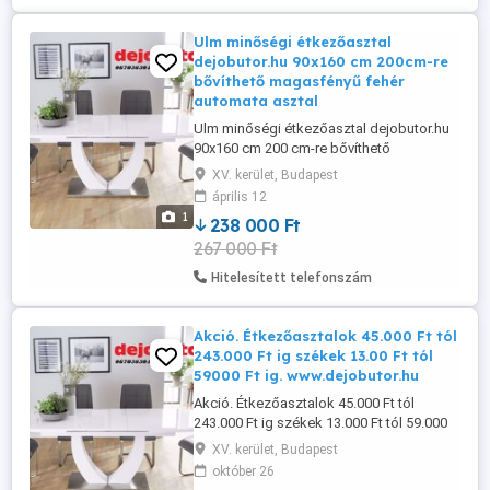
Köszönöm Nagy ...
Ulm minőségi étkezőasztal
dejobutor.hu 90x160 cm 200cm-re
bővíthető magasfényű fehér
automata asztal
Ulm minőségi étkezőasztal dejobutor.hu
90x160 cm 200 cm-re bővíthető
magasfényű fehér automata asztal nagy
XV. kerület, Budapest
szilárdságú üvegfelülettel 238000 Ft
április 12
szürke színben is Az ár nem tartalmazza a
1
238 000 Ft
székek árát KERESD ZSOLTOT
267 000 Ft
06703630447 Kérem, hogy érkezése előtt
minimum 5 perccel bejelentkezni
Hitelesített telefonszám
szíveskedjen ...
Akció. Étkezőasztalok 45.000 Ft tól
243.000 Ft ig székek 13.00 Ft tól
59000 Ft ig. www.dejobutor.hu
Akció. Étkezőasztalok 45.000 Ft tól
243.000 Ft ig székek 13.000 Ft tól 59.000
Ft ig. - Ulm minőségi étkezőasztal 90x160
XV. kerület, Budapest
cm 200-re nyitható automata szerkezettel
október 26
179.000 Ft - 243.000Ft ig - Nóra