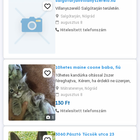
salgotarjanvillanyszerelo.hu
Villanyszerelő Salgótarján területén.
Salgótarján, Nógrád
augusztus 8
Hitelesített telefonszám
10hetes maine coone baba, fiú
10hetes kandúrka oltással 2szer
féreghajtva,. Kérem, ha érdekli ne üzenjen,
hívjon fel.
Mátraterenye, Nógrád
augusztus 8
130 Ft
Hitelesített telefonszám
1
3060.Pásztó Tücsök utca 23