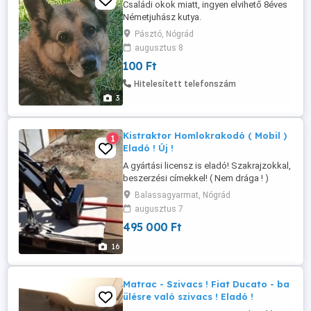
Családi okok miatt, ingyen elvihető 8éves
Németjuhász kutya.
Pásztó, Nógrád
augusztus 8
100 Ft
Hitelesített telefonszám
3
Kistraktor Homlokrakodó ( Mobil )
1
Eladó ! Új !
A gyártási licensz is eladó! Szakrajzokkal,
beszerzési címekkel! ( Nem drága ! )
Egész Euróbában nem gyártanak ilyet !!!
Balassagyarmat, Nógrád
Segítek az elejétől a végéig az első
augusztus 7
darabnál, mindenben!!!! Még hegeszteni is
495 000 Ft
megtanítom !!! Ha a fenti t.számon nem
érnek el ! : [ 06203561828 ] Szállítás
16
megoldható,(üzemanyag ...
Matrac - Szivacs ! Fiat Ducato - ba
ülésre való szivacs ! Eladó !