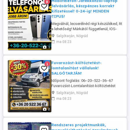
Mobiltelefon-Játékkonzol-laptop
8
felvásárlás, készpénzes korrekt
kifizetéssel! 0-24-ig! MINDEN
TIPUS!
Megválnál, lecserélnéd régi készüléked, Itt
a lehetőség! Márkától függetlenül, IOS-
Android egyaránt! Okostelefon
Salgótarján, Nógrád
felvásárlás, azonnali készpénzes korrekt
ma 08:23
kifizetéssel 0-24-ig! Továbbá:
1
Játékkonzol, tablet, laptop, Jbl Party box
is érdekel. Privát üzenetben várom az
ajánlatokat, képekkel, árral, pontos ...
Fuvarozást-költöztetést-
1
lomtalanítást vállalunk!
SALGÓTARJÁN!
Időpont foglalás: 06--20--522--36--67
Fuvarozást-Lomtalanítást-költöztetést
vállalunk! Gyors és megbízható! időjárás
Salgótarján, Nógrád
és évszaktól függetlenül! Amit nyújtunk:
ma 08:23
Szuper árak, remek csapat, gyors és
nagyszerű megoldások. Fuvarozást vagy
2
akár: lakások, pincék, raktárak, garázsok,
padlások, stb....Teljes ...
Rendszeres projektmunkák,