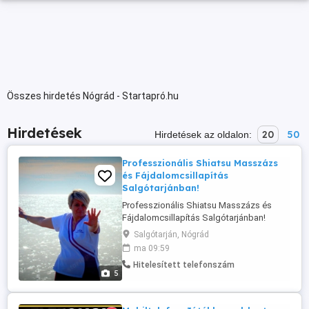
Összes hirdetés Nógrád - Startapró.hu
Hirdetések
20
50
Hirdetések az oldalon:
Professzionális Shiatsu Masszázs
és Fájdalomcsillapítás
Salgótarjánban!
Professzionális Shiatsu Masszázs és
Fájdalomcsillapítás Salgótarjánban!
GYAKRAN KINOZZA A DERÉKFAJÁS?
Salgótarján, Nógrád
MEREV A NYAKA A STRESZTŐL ,VAGY
ma 09:59
NEM TUD ALUDNI A KIMERÜLTSÉGTŐL? -
Hitelesített telefonszám
Ne csak a tüneteit enyhítse, szüntesse
5
meg a fájdalom gyökerét! - Andrea
vagyok, okleveles Shiatsu terapeuta és
testismeret-szakértő. ...