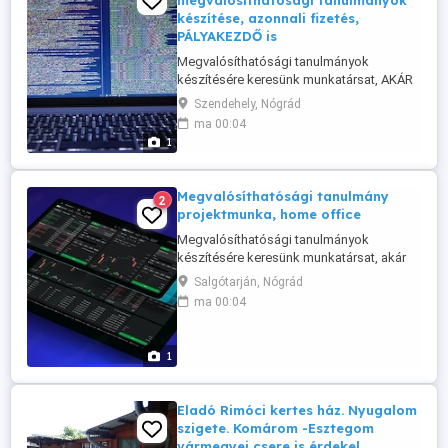
megvalósíthatósági tanulmányok
készítése, azonnali fizetés,
PÁLYAKEZDŐ is
Megvalósíthatósági tanulmányok
készítésére keresünk munkatársat, AKÁR
DIÁKMUNKÁST, PÁLYAKEZDŐT IS.
Szendehely, Nógrád
Projektmunka: adatgyűjtés, elemzés,
ma 00:04
tervezés, IT és fintech. A munkavégzés
1
helye: távmunka. A munkaidő: kötetlen.
Díjazás: versenyképes, heti fizetés. Ami
szükséges: munkavégzéshez szükséges
Megvalósíthatósági tanulmány
2
komolyság. Ami ...
projektmunka, home office
Megvalósíthatósági tanulmányok
készítésére keresünk munkatársat, akár
PÁLYAKEZDŐT vagy DIÁKMUNKÁST is.
Salgótarján, Nógrád
Szakterület: informatika és fintech. A
ma 00:04
munka jellege: projektmunka, adatgyűjtés,
elemzés, tervezés. A munkavégzés helye:
távmunka. A munkaidő: kötetlen. Pénz:
1
versenyképes. Szükséges:
munkavégzéshez ...
Eladó Rimóci kertes ház. Nyugalom
szigete. Komárom -Esztegom
vármegyei csere is érdekel