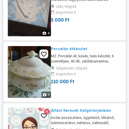
münködik
Litke, Nógrád
augusztus 6
5 000 Ft
6
Porcelán étkészlet.
MZ. Porcelán ét, kávés, teás készlet, 6
személyes, 40 db, sérűlésamentes,
aranyozott szegélyü.
Salgótarján, Nógrád
augusztus 6
110 000 Ft
3
Állást Keresek Salgótarjánban
4
Irodai asszisztens, ügyintéző, titkárnő,
adminisztrátor, irattáros, iratkezelő,
pedagógiai asszisztens állást keresek,