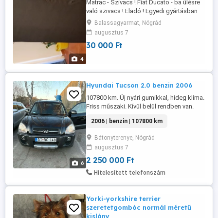
Matrac - Szivacs ! Fiat Ducato - ba ülésre
való szivacs ! Eladó ! Egyedi gyártásban
készült !!!!! Ilyen gyárilag nincs! Cipzáros,
Balassagyarmat, Nógrád
lehúzható ( Tisztítás ), erős, ipari huzattal!
augusztus 7
Egyszer használt, frankó kemény!!! Pont
30 000 Ft
illeszkedik az utastérben! Fiat Ducato
ülésre való szivacs, matrac pihenő idő
4
alatt! Érd ...
Hyundai Tucson 2.0 benzin 2006
107800 km. Új nyári gumikkal, hideg klíma.
Friss műszaki. Kívül belül rendben van.
Sajnos meg kell válni tőle mert kombi kell.
2006 | benzin | 107800 km
Vezérlésbe 25000 km van, első
lengőkarok,új akku,friss olaj motorba és a
Bátonyterenye, Nógrád
váltóba is. Tárcsák betétek ujjak, kézifék
augusztus 7
is. Motorja csendes, és tiszta. Teljes
alvázvédelem.
2 250 000 Ft
6
Tempomat,ülésfűtés,klíma,motoros ...
Hitelesített telefonszám
Yorki-yorkshire terrier
szeretetgombóc normál méretű
kislány