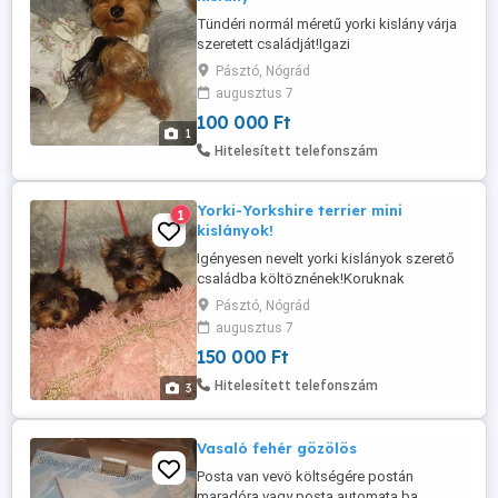
Tündéri normál méretű yorki kislány várja
szeretett családját!Igazi
pusziosztó,kedves,jó étvágyú,játékos! 5 1
Pásztó, Nógrád
2 hónapos.Érd:30 2860278 Nógrád megye
augusztus 7
Pásztó Oltások,féreghajtás,chip rendben.
100 000 Ft
1
Hitelesített telefonszám
Yorki-Yorkshire terrier mini
1
kislányok!
Igényesen nevelt yorki kislányok szerető
családba költöznének!Koruknak
megfelelően
Pásztó, Nógrád
oltva,féreghajtva,mikrochippel ellátva
augusztus 7
várják új gazdijukat! Nógrád megye
150 000 Ft
Pásztó Érdeklődni lehet:30 2860278
Hitelesített telefonszám
3
Vasaló fehér gözölös
Posta van vevö költségére postán
maradóra vagy posta automata ba