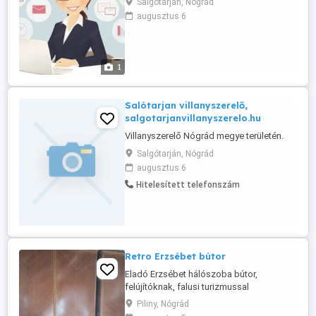
Salgótarján, Nógrád
azonnali kezdéssel Salgótarjánban, csak
augusztus 6
magyar nyelven! Középfokú érettségivel,
vállalkozási ügyintéző, logisztikai és
szállítmányozási ügyintéző, pedagógiai
asszisztens OKJ-s képzettséggel ...
1
Salótarjan villanyszerelő,
salgotarjanvillanyszerelo.hu
Villanyszerelő Nógrád megye területén.
Salgótarján, Nógrád
augusztus 6
Hitelesített telefonszám
Retro Erzsébet bútor
Eladó Erzsébet hálószoba bútor,
felújítóknak, falusi turizmussal
foglalkozóknak! Kb. 61 éves, jó
Piliny, Nógrád
állapotban, csak poros, mivel a kinti