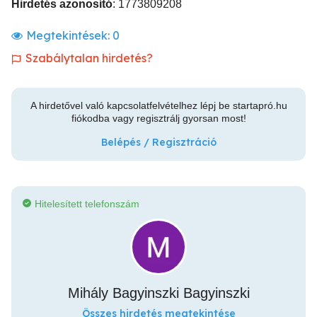
Hirdetés azonosító
: 1773809208
Megtekintések:
0
Szabálytalan hirdetés?
A hirdetővel való kapcsolatfelvételhez lépj be startapró.hu
fiókodba vagy regisztrálj gyorsan most!
Belépés / Regisztráció
Hitelesített telefonszám
Mihály Bagyinszki Bagyinszki
Összes hirdetés megtekintése