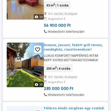
zsalus lakás rendezett, szigetelt házban
2
43 m
| 1 szoba
Mátyásföldön. 43 négyzetméter . A lakás
belső kertre néz. Az ablakokból lombos
XVI. kerület, Budapest
fák és kertes házak láthatók, a zárt
10
augusztus 5
udvarban gépkocsibeállási lehetőség
biztosított. A lakás helyiségei: ...
56 900 000 Ft
Hitelesített telefonszám
Szauna, jacuzzi, fedett grill terasz,
vendégház, riasztórendszer!
LUXUS KOMFORT! NAPFÉNYES INTIM
KERT! EGYEDI BIZTONSÁGTECHNIKA!
SZAUNA, JACUZZI, FEDETT
2
205 m
| 4 szoba
PIHENŐTERASSZAL KIÉPÍTETT KERTI
GRILL KONYHA! KÜLÖNÁLLÓ
XVI. kerület, Budapest
ÖSSZKOMFORTOS 2 SZOBÁS HÁZ! ZÁRT
augusztus 3
KERTI TÁROLÓ GARÁZS! XVI. kerület,
10
Rákosszentmihály KERTVÁROSI részén
285 000 000 Ft
ELADÓ, egy 2004 évben épült IGÉNYES,
Hitelesített telefonszám
KELLEMES hangulatú, ...
Féláron eladó sürgősen egy családi