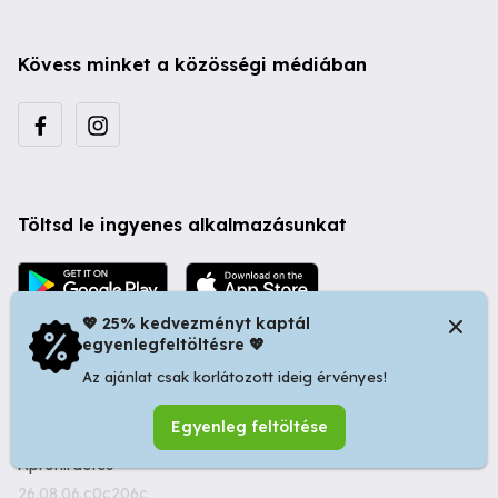
Kövess minket a közösségi médiában
Töltsd le ingyenes alkalmazásunkat
💖 25% kedvezményt kaptál
egyenlegfeltöltésre 💖
Az ajánlat csak korlátozott ideig érvényes!
© 2026 Startapró S.R.L. | Bulevardul Dacia nr 34, Oradea
Egyenleg feltöltése
410346, Romania | Tax ID: RO44483373 -
Ingyenes
Apróhirdetés
26.08.06.c0c206c