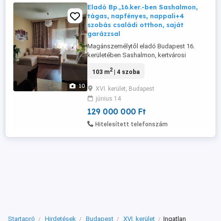
Eladó Bp.,16.ker.-ben Sashalmon,
tágas, napfényes, nappali+4
szobás családi otthon, saját
garázzsal
Magánszemélytől eladó Budapest 16.
kerületében Sashalmon, kertvárosi
környezetben, valóban nyugodt csendes
2
103 m
| 4 szoba
utcában, tehermentes, 103 m2-es,
amerikai konyhás nappali + 4 szobás,
10
XVI. kerület, Budapest
világos, tágas lakás (házrész). Társasházi
június 14
jelleg, egy szomszéddal. A lakáshoz
tartozik saját használatú 7 m2-es pince,
129 000 000 Ft
saját ...
Hitelesített telefonszám
Startapró
Hirdetések
Budapest
XVI. kerület
Ingatlan