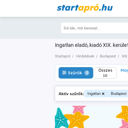
start
apró
.hu
Összes
Magá
Szűrők
3
10
Ingatlan eladó, kiadó XIX. kerül
Startapró
Hirdetések
Budapest
XIX.
Összes
Mag
Szűrők
3
10
Aktív szűrők:
Ingatlan
Budapest