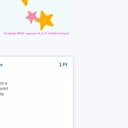
se
1 Ft
nos a
orint
jta