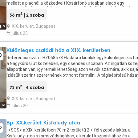
mellett a piacnál a közkedvelt Kosárfonó utcában eladó egy
TELJESKÖRŰEN FELÚJÍTOTT, EGYEDI FŰTÉSŰ, ÚJ NYÍLÁSZÁRÓS, ...
2
36 m
| 2 szoba
XIX. kerület, Budapest
9
július 25
Különleges családi ház a XIX. kerületben
Referencia szám: HZ068578 Eladásra kínálok egy különleges kis h
a Nagykőrösi út közelében, egy csendes utcában. Az ingatlan köz
állapotban van, így remek lehetőség azon vevők számára, akik sajá
ízlésük szerint szeretnének otthont formálni. A téglaépítésű háza
különleges karaktere mellett ...
2
71 m
| 4 szoba
XIX. kerület, Budapest
16
július 20
Bp. XX.kerület Kisfaludy utca
. >SOS< a XIX. kerületben 78 m2 területű 2 + fél szobás lakás, a
Kisfaludy utca szomszédságában, a kerület központjához és a