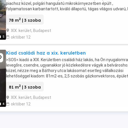
piachoz közel, polgári hangulatú mikrokörnyezetben épült ,
folyamatosan karbantartott, kiváló állapotú, tágas világos udvarú, 
csendes külön konyhás, részben ...
2
78 m
| 3 szoba
XIX. kerület, Budapest
5
október 12
Kiad családi haz a xix. keruletben
>SOS< kiadó a XIX. Kerületben családi ház lakás, ha Ön nyugalomra,
levegőre, csendre, ugyanakkor jó közlekedésre vágyik a belvárosho
közel, nézze meg a Báthory utca lakásomat esetleg vállalkozási
lehetőséggel kiadom: 81m2-es, 2,5 szobás gázkonvektoros, épüle
frissen szigetelve, új nyílászárókkal, ...
2
81 m
| 3 szoba
XIX. kerület, Budapest
4
október 12