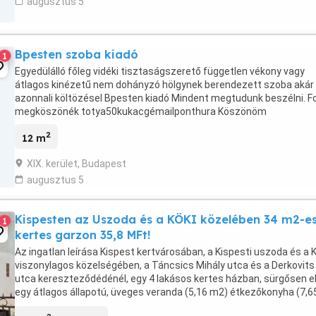
augusztus 5
Bpesten szoba kiadó
1
Egyedülálló főleg vidéki tisztaságszerető független vékony vagy
átlagos kinézetű nem dohányzó hölgynek berendezett szoba akár
azonnali költözésel Bpesten kiadó Mindent megtudunk beszélni. F
megköszönék totya50kukacgémailponthura Köszönöm
2
12 m
XIX. kerület, Budapest
augusztus 5
Kispesten az Uszoda és a KÖKI közelében 34 m2-e
1
kertes garzon 35,8 MFt!
Az ingatlan leírása Kispest kertvárosában, a Kispesti uszoda és a 
viszonylagos közelségében, a Táncsics Mihály utca és a Derkovits
utca kereszteződédénél, egy 4 lakásos kertes házban, sürgősen e
egy átlagos állapotú, üveges veranda (5,16 m2) étkezőkonyha (7,6
m2), kamra (1,5 m2),frissen felújított ...