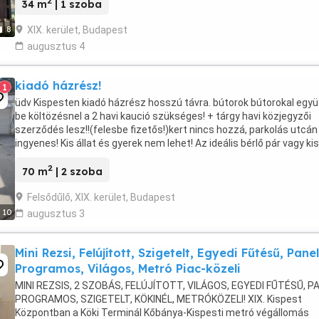
2
34 m
| 1 szoba
XIX. kerület, Budapest
8
augusztus 4
kiadó házrész!
1
üdv Kispesten kiadó házrész hosszú távra. bútorok bútorokal együ
be költözésnel a 2 havi kaució szükséges! + tárgy havi közjegyzői
szerződés lesz!!(felesbe fizetős!)kert nincs hozzá, parkolás utcán
ingyenes! Kis állat és gyerek nem lehet! Az ideális bérlő pár vagy ki
baráti társaság.
2
70 m
| 2 szoba
Felsődűlő, XIX. kerület, Budapest
10
augusztus 3
Mini Rezsi, Felújított, Szigetelt, Egyedi Fűtésű, Panel
Programos, Világos, Metró Piac-közeli
MINI REZSIS, 2 SZOBÁS, FELÚJÍTOTT, VILÁGOS, EGYEDI FŰTÉSŰ, P
PROGRAMOS, SZIGETELT, KÖKINÉL, METRÓKÖZELI! XIX. Kispest
Központban a Köki Terminál Kőbánya-Kispesti metró végállomás