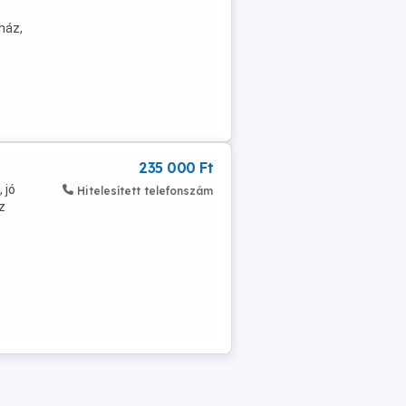
ház,
235 000 Ft
 jó
Hitelesített telefonszám
z
t