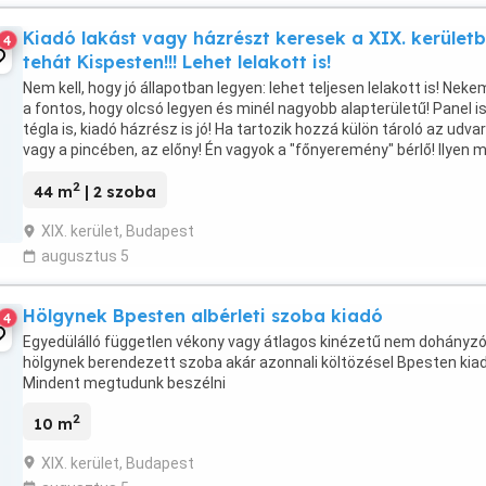
Kiadó lakást vagy házrészt keresek a XIX. kerületb
4
tehát Kispesten!!! Lehet lelakott is!
Nem kell, hogy jó állapotban legyen: lehet teljesen lelakott is! Neke
a fontos, hogy olcsó legyen és minél nagyobb alapterületű! Panel is 
tégla is, kiadó házrész is jó! Ha tartozik hozzá külön tároló az udva
vagy a pincében, az előny! Én vagyok a "főnyeremény" bérlő! Ilyen 
már nincs ...
2
44 m
| 2 szoba
XIX. kerület, Budapest
augusztus 5
Hölgynek Bpesten albérleti szoba kiadó
4
Egyedülálló független vékony vagy átlagos kinézetű nem dohányz
hölgynek berendezett szoba akár azonnali költözésel Bpesten kia
Mindent megtudunk beszélni
2
10 m
XIX. kerület, Budapest