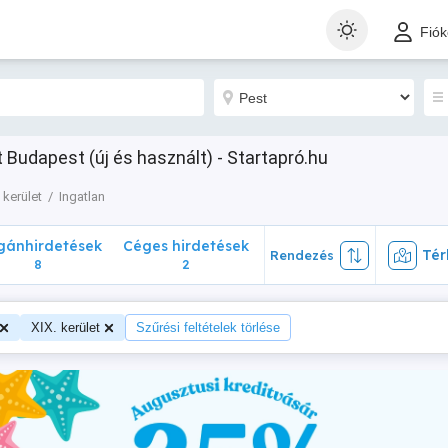
nhirdetések
Céges hirdetések
Térk
Rendezés
Fió
8
2
et Budapest (új és használt) - Startapró.hu
 kerület
Ingatlan
ánhirdetések
Céges hirdetések
Tér
Rendezés
8
2
XIX. kerület
Szűrési feltételek törlése