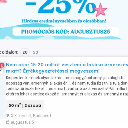
 oldalon:
20
50
Nem akar 15-20 milliót veszteni a lakása árverezé
2
miatt? Értékegyeztetéssel megveszem!
Kispesten keresek olyan lakást, amin nagyjából annyi jelzáloghitel
adósság van, amennyit a lakás ér .... és nem tudja fizetni a tulajdo
törlesztőrészleteket ... és emiatt várható az árverezés! Pár millió f
eltérés lehet esetleg aközött, amennyit ér a lakás és amennyi a ra
lévő ÖSSZES ...
2
50 m
| 2 szoba
XIX. kerület, Budapest
augusztus 5