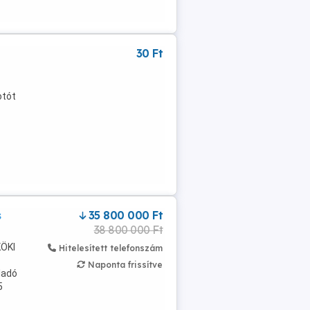
30 Ft
otót
s
35 800 000 Ft
38 800 000 Ft
KÖKI
Hitelesített telefonszám
Naponta frissítve
ladó
5