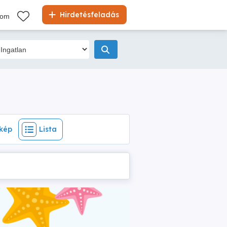
ép
Lista
Hirdetésfeladás
kom
kép
Lista