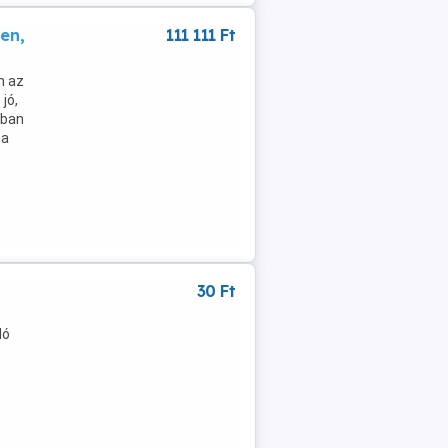
en,
111 111 Ft
m az
jó,
rban
ma
30 Ft
ó
dó