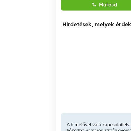
Mutasd
Hirdetések, melyek érde
Szekszárd Herman Ottó
Erkélyes, 2 szobás lakás
utcában 64 m2 lakás
tulajdonostól eladó
Szekszárd
35,500,000 Ft
A hirdetővel való kapcsolatfelv
fiókodba vagy regisztrálj gyors