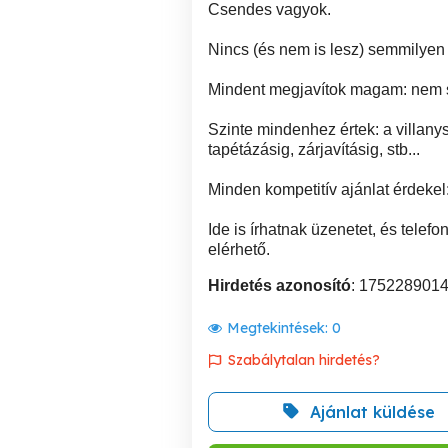
Csendes vagyok.
Nincs (és nem is lesz) semmilyen 
Mindent megjavítok magam: nem sz
Szinte mindenhez értek: a villanys
tapétázásig, zárjavításig, stb...
Minden kompetitív ajánlat érdekel
Ide is írhatnak üzenetet, és tele
elérhető.
Hirdetés azonosító
: 175228901
Megtekintések:
0
Szabálytalan hirdetés?
Ajánlat küldése