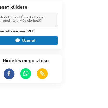
enet küldese
maradt karakterek:
2939
Üzenet
Hirdetés megosztása