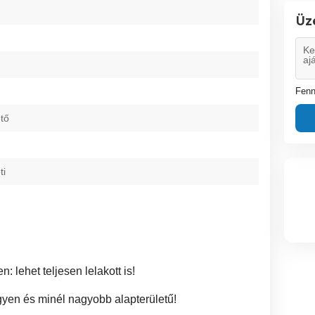
Üz
Fenn
tő
ti
: lehet teljesen lelakott is!
gyen és minél nagyobb alapterületű!