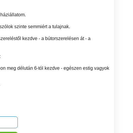
háziállatom.
ólok szinte semmiért a tulajnak.
zereléstől kezdve - a bútorszerelésen át - a
:
fonon meg délután 6-tól kezdve - egészen estig vagyok
4