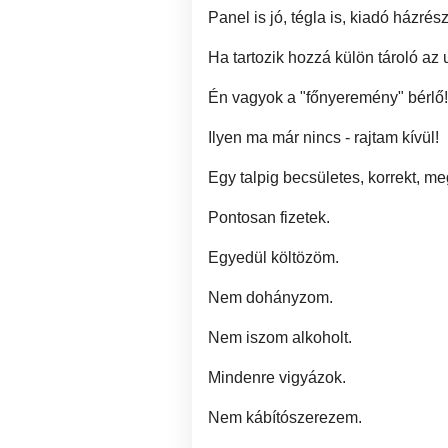
Panel is jó, tégla is, kiadó házrész 
Ha tartozik hozzá külön tároló az
Én vagyok a "főnyeremény" bérlő!
Ilyen ma már nincs - rajtam kívül!
Egy talpig becsületes, korrekt, me
Pontosan fizetek.
Egyedül költözöm.
Nem dohányzom.
Nem iszom alkoholt.
Mindenre vigyázok.
Nem kábítószerezem.