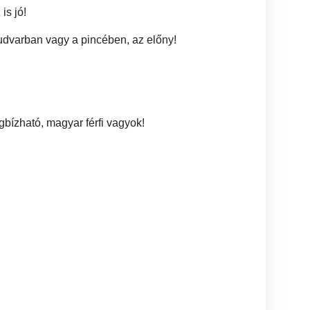
is jó!
 udvarban vagy a pincében, az előny!
gbízható, magyar férfi vagyok!