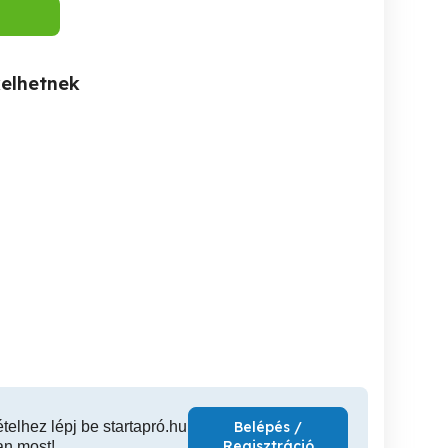
kelhetnek
Újszerű, 3 szobás lakás
Tágas, 5 szobás, felújított
Újpesten
nagy erkéllyel Csepel
prémium la
központjában
u
IV. kerület
XXI. kerület
IX
59,900,000 Ft
89,000,000 Ft
179,9
ételhez lépj be startapró.hu
Belépés /
Regisztráció
an most!