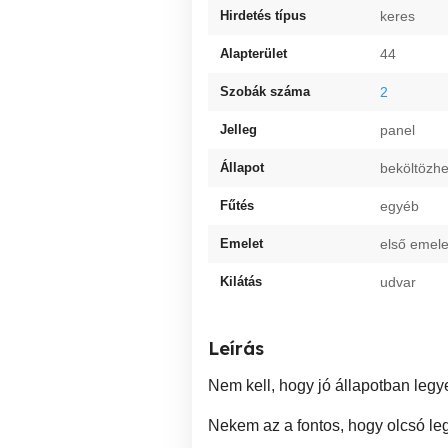
Hirdetés típus
keres
Alapterület
44
Szobák száma
2
Jelleg
panel
Állapot
beköltözhe
Fűtés
egyéb
Emelet
első emele
Kilátás
udvar
Leírás
Nem kell, hogy jó állapotban legyen
Nekem az a fontos, hogy olcsó le