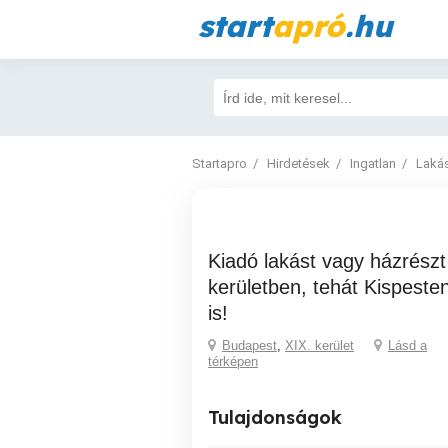
start
apró
.hu
Startapro
Hirdetések
Ingatlan
Laká
Kiadó lakást vagy házrészt keresek a XIX.
kerületben, tehát Kispesten
is!
Budapest
,
XIX. kerület
Lásd a
térképen
Tulajdonságok