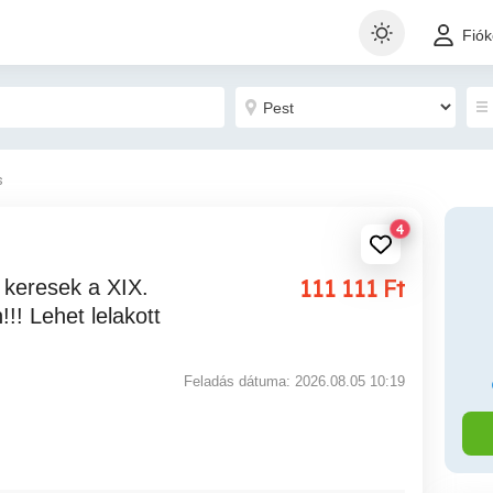
Fió
s
4
111 111
Ft
!!! Lehet lelakott
Feladás dátuma: 2026.08.05 10:19