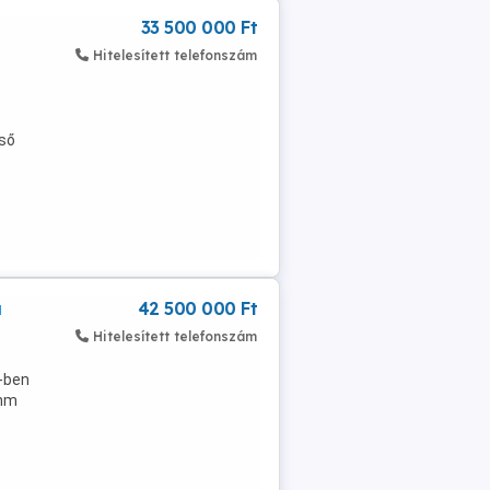
33 500 000 Ft
Hitelesített telefonszám
lső
a
42 500 000 Ft
Hitelesített telefonszám
4-ben
 nm