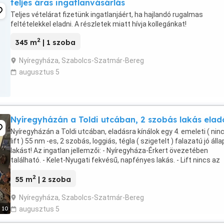
teljes áras ingatlanvásárlás
Teljes vételárat fizetünk ingatlanjáért, ha hajlandó rugalmas
feltételekkel eladni. A részletek miatt hívja kollegánkat!
2
345 m
| 1 szoba
Nyíregyháza, Szabolcs-Szatmár-Bereg
augusztus 5
Nyíregyházán a Toldi utcában, 2 szobás lakás elad
Nyíregyházán a Toldi utcában, eladásra kínálok egy 4. emeleti ( nin
lift ) 55 nm -es, 2 szobás, loggiás, tégla ( szigetelt ) falazatú jó áll
lakást! Az ingatlan jellemzői: - Nyíregyháza-Érkert övezetében
található. - Kelet-Nyugati fekvésű, napfényes lakás. - Lift nincs az
épületben. - Parkolás: ...
2
55 m
| 2 szoba
Nyíregyháza, Szabolcs-Szatmár-Bereg
10
augusztus 5