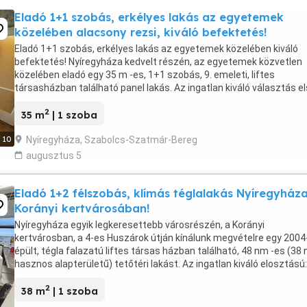
Eladó 1+1 szobás, erkélyes lakás az egyetemek
közelében alacsony rezsi, kiváló befektetés!
Eladó 1+1 szobás, erkélyes lakás az egyetemek közelében kiváló
befektetés! Nyíregyháza kedvelt részén, az egyetemek közvetlen
közelében eladó egy 35 m -es, 1+1 szobás, 9. emeleti, liftes
társasházban található panel lakás. Az ingatlan kiváló választás e
otthonnak, egyetemistáknak vagy befektetésnek, ...
2
35 m
| 1 szoba
Nyíregyháza, Szabolcs-Szatmár-Bereg
10
augusztus 5
Eladó 1+2 félszobás, klímás téglalakás Nyíregyház
Korányi kertvárosában!
Nyíregyháza egyik legkeresettebb városrészén, a Korányi
kertvárosban, a 4-es Huszárok útján kínálunk megvételre egy 200
épült, tégla falazatú liftes társas házban található, 48 nm -es (38
hasznos alapterületű) tetőtéri lakást. Az ingatlan kiváló elosztású:
tágas nappali, két külön nyíló félszoba, külön ...
2
38 m
| 1 szoba