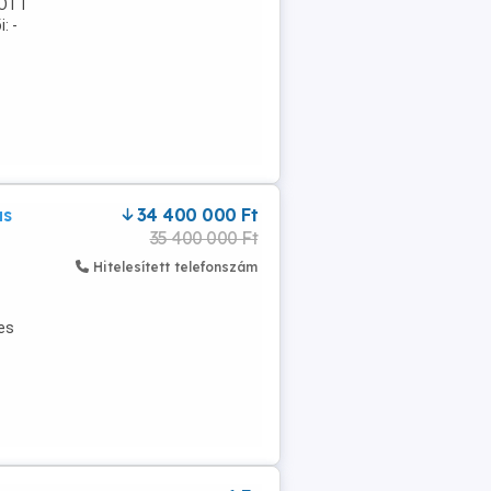
ÍTOTT
: -
ás
34 400 000 Ft
35 400 000 Ft
Hitelesített telefonszám
es