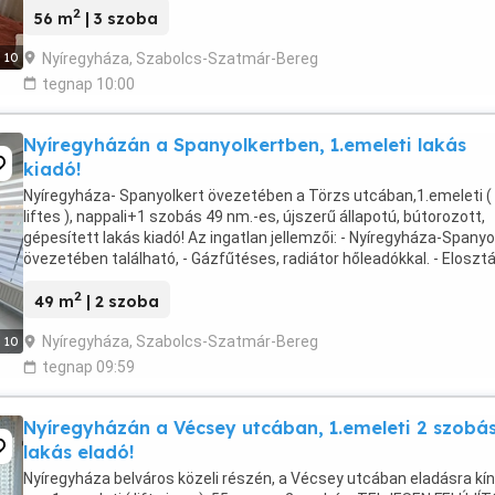
2
56 m
| 3 szoba
Nyíregyháza, Szabolcs-Szatmár-Bereg
10
tegnap 10:00
Nyíregyházán a Spanyolkertben, 1.emeleti lakás
kiadó!
Nyíregyháza- Spanyolkert övezetében a Törzs utcában,1.emeleti (
liftes ), nappali+1 szobás 49 nm.-es, újszerű állapotú, bútorozott,
gépesített lakás kiadó! Az ingatlan jellemzői: - Nyíregyháza-Spanyo
övezetében található, - Gázfűtéses, radiátor hőleadókkal. - Eloszt
előszoba, Nappali+étkező+konyha, ...
2
49 m
| 2 szoba
Nyíregyháza, Szabolcs-Szatmár-Bereg
10
tegnap 09:59
Nyíregyházán a Vécsey utcában, 1.emeleti 2 szobá
lakás eladó!
Nyíregyháza belváros közeli részén, a Vécsey utcában eladásra kín