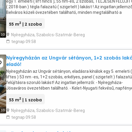
egy 1. emeleti ( lift nincs ), 55 nm-es, 2 szobás, TELJESEN FELÚJ
( 2018-ban ) tégla falazatú ( szigetelt ) lakást ! Az ingatlan jellemzői
Belváros közeli övezetében található, minden megtalálható a
közelében. - Lift nincs ...
2
55 m
| 2 szoba
Nyíregyháza, Szabolcs-Szatmár-Bereg
10
tegnap 09:58
Nyíregyházán az Ungvár sétányon, 1+2 szobás lak
eladó!
Nyíregyházán az Ungvár sétányon, eladásra kínálok egy 5. emeleti (
liftes ) 53 nm -es, 1+2 szobás, erkélyes, panel ( szigetelt ) falazatú
felújításra szoruló lakást! Az ingatlan jellemzői: - Nyíregyháza-
Jósaváros övezetében található. - Kelet-Nyugati fekvésű, napfény
lakás. - Liftes épületben. - ...
2
53 m
| 1 szoba
Nyíregyháza, Szabolcs-Szatmár-Bereg
10
tegnap 09:58