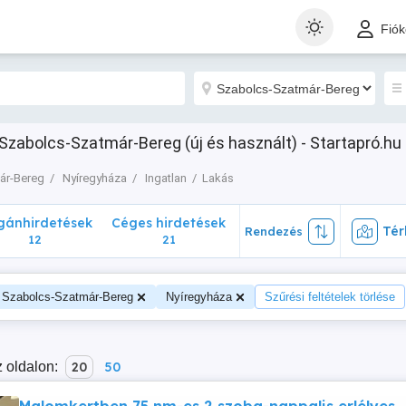
nhirdetések
Céges hirdetések
Térk
Rendezés
Fió
12
21
Szabolcs-Szatmár-Bereg (új és használt) - Startapró.hu
ár-Bereg
Nyíregyháza
Ingatlan
Lakás
ánhirdetések
Céges hirdetések
Tér
Rendezés
12
21
Szabolcs-Szatmár-Bereg
Nyíregyháza
Szűrési feltételek törlése
 oldalon:
20
50