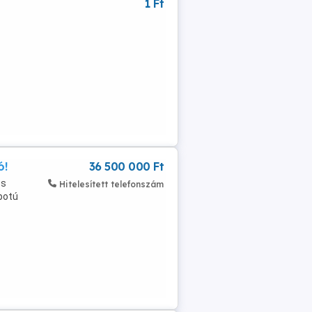
1 Ft
ó!
36 500 000 Ft
cs
Hitelesített telefonszám
apotú