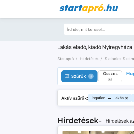
start
apró
.hu
Összes
Magá
Szűrők
3
33
Lakás eladó, kiadó Nyíregyháza 
Startapró
Hirdetések
Szabolcs-Szatm
Összes
Mag
Szűrők
3
33
→
Aktív szűrők:
Ingatlan
Lakás
Hirdetések
–
Hirdetések az