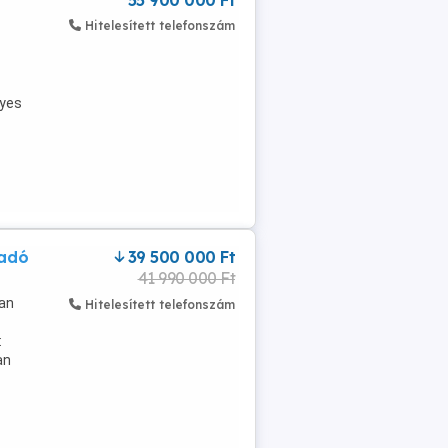
55 900 000 Ft
Hitelesített telefonszám
nyes
ladó
39 500 000 Ft
41 990 000 Ft
ban
Hitelesített telefonszám
:
an