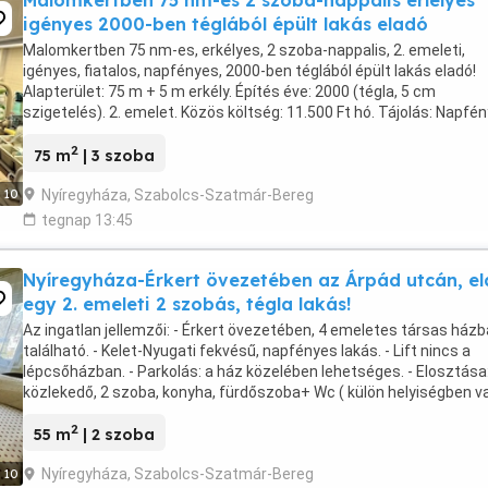
Malomkertben 75 nm-es 2 szoba-nappalis erlélyes
igényes 2000-ben téglából épült lakás eladó
Malomkertben 75 nm-es, erkélyes, 2 szoba-nappalis, 2. emeleti,
igényes, fiatalos, napfényes, 2000-ben téglából épült lakás eladó!
Alapterület: 75 m + 5 m erkély. Építés éve: 2000 (tégla, 5 cm
szigetelés). 2. emelet. Közös költség: 11.500 Ft hó. Tájolás: Napfé
keleti-nyugati. Energiaosztály: B. CO-kibocsátás: ...
2
75 m
| 3 szoba
Nyíregyháza, Szabolcs-Szatmár-Bereg
10
tegnap 13:45
Nyíregyháza-Érkert övezetében az Árpád utcán, e
egy 2. emeleti 2 szobás, tégla lakás!
Az ingatlan jellemzői: - Érkert övezetében, 4 emeletes társas ház
található. - Kelet-Nyugati fekvésű, napfényes lakás. - Lift nincs a
lépcsőházban. - Parkolás: a ház közelében lehetséges. - Elosztása
közlekedő, 2 szoba, konyha, fürdőszoba+ Wc ( külön helyiségben v
).erkély van. - Távfűtéses ( ...
2
55 m
| 2 szoba
Nyíregyháza, Szabolcs-Szatmár-Bereg
10