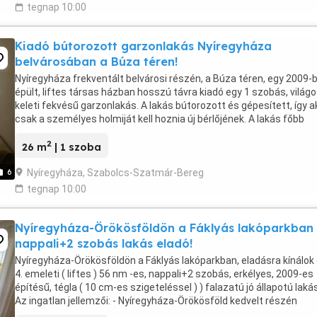
tegnap 10:00
Kiadó bútorozott garzonlakás Nyíregyháza
belvárosában a Búza téren!
Nyíregyháza frekventált belvárosi részén, a Búza téren, egy 2009-
épült, liftes társas házban hosszú távra kiadó egy 1 szobás, világo
keleti fekvésű garzonlakás. A lakás bútorozott és gépesített, így a
csak a személyes holmiját kell hoznia új bérlőjének. A lakás főbb
jellemzői: 1 szobás ...
2
26 m
| 1 szoba
Nyíregyháza, Szabolcs-Szatmár-Bereg
6
tegnap 10:00
Nyíregyháza-Örökösföldön a Fáklyás lakóparkban
nappali+2 szobás lakás eladó!
Nyíregyháza-Örökösföldön a Fáklyás lakóparkban, eladásra kínálok
4. emeleti ( liftes ) 56 nm -es, nappali+2 szobás, erkélyes, 2009-es
építésű, tégla ( 10 cm-es szigeteléssel ) ) falazatú jó állapotú lakás
Az ingatlan jellemzői: - Nyíregyháza-Örökösföld kedvelt részén
található. - A szobák külön ...