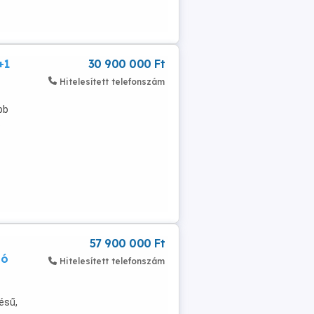
+1
30 900 000 Ft
Hitelesített telefonszám
bb
.
57 900 000 Ft
dó
Hitelesített telefonszám
tésű,