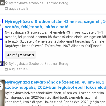
Nyíregyháza, Szabolcs-Szatmár-Bereg
10
augusztus 5
Nyíregyháza a Stadion utcán 43 nm-es, szigetelt, 1
szobás, felújítandó, lakás eladó!
Nyíregyháza a Stadion utcán. 4. emeleti, 43 nm-es, szigetelt, 1+1
szobás, felújítandó, azonnal költözhető lakás eladó. Az ingatlan fő
jellemzői: Szigetelt, 4 emeletes téglából épült társasház 4. emelet
Napfényes keleti fekvésű. Építés éve: 1967. Állapota: felújítandó!
Kilépős francia erkély. Műanyag ...
2
43 m
| 2 szoba
Nyíregyháza, Szabolcs-Szatmár-Bereg
3
augusztus 5
Nyíregyháza belvárosának közelében, 48 nm-es, 1
szoba-nappalis, 2023-ban téglából épült lakás ela
Nyíregyháza belvárosának közelében, 48 nm-es, 1 szoba-amerikai
konyha-nappalis, 2023-ban téglából épült, 2.emeleti , azonnal
költözhető, kiváló állapotú lakás eladó. Építés éve: 2023. (tégla épí