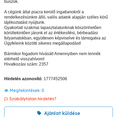
buszok.
A cégünk által piacra kerülő ingatlanokról a
rendelkezésünkre álló, valós adatok alapján széles körű
tájékoztatást nyújtunk.
Gyakorlati szakmai tapasztalatunknak köszönhetően
körültekintően járunk el az értékesítési, bérbeadási
folyamatokban, együttesen képviselve és támogatva az
Ügyfeleink közötti sikeres megállapodást!
Bármikor fogadom hívását! Amennyiben nem lennék
elérhető visszahívom!
Hivatkozási szám: 2357
Hirdetés azonosító
: 1777452506
Megtekintések:
0
Szabálytalan hirdetés?
Ajánlat küldése