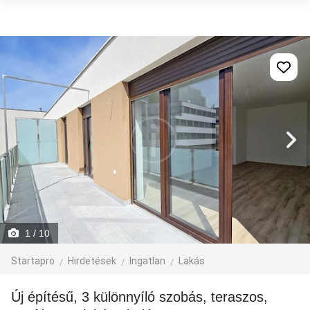
1
/ 10
Startapro
Hirdetések
Ingatlan
Lakás
Új építésű, 3 különnyíló szobás, teraszos,