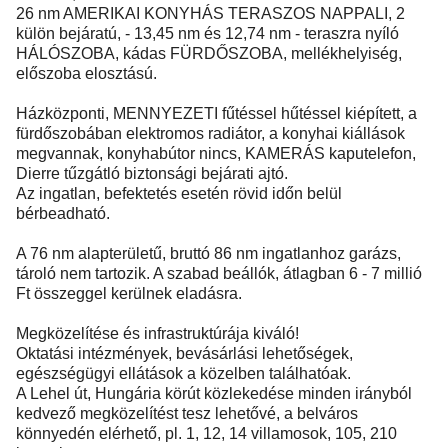
26 nm AMERIKAI KONYHÁS TERASZOS NAPPALI, 2
külön bejáratú, - 13,45 nm és 12,74 nm - teraszra nyíló
HÁLÓSZOBA, kádas FÜRDŐSZOBA, mellékhelyiség,
előszoba elosztású.
Házközponti, MENNYEZETI fűtéssel hűtéssel kiépített, a
fürdőszobában elektromos radiátor, a konyhai kiállások
megvannak, konyhabútor nincs, KAMERÁS kaputelefon,
Dierre tűzgátló biztonsági bejárati ajtó.
Az ingatlan, befektetés esetén rövid időn belül
bérbeadható.
A 76 nm alapterületű, bruttó 86 nm ingatlanhoz garázs,
tároló nem tartozik. A szabad beállók, átlagban 6 - 7 millió
Ft összeggel kerülnek eladásra.
Megközelítése és infrastruktúrája kiváló!
Oktatási intézmények, bevásárlási lehetőségek,
egészségügyi ellátások a közelben találhatóak.
A Lehel út, Hungária körút közlekedése minden irányból
kedvező megközelítést tesz lehetővé, a belváros
könnyedén elérhető, pl. 1, 12, 14 villamosok, 105, 210