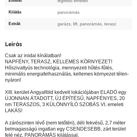
Emelet
legfelső emeleti
Kilátás
panorámás
Extrák
garázs, lift, panorámás, terasz
Leírás
Csak az irodai kínálatban!
NAPFÉNY, TERASZ, KELLEMES KÖRNYEZET!
Hőszivattyús technológia, mennyezeti hűtés-fűtés,
minimális energiafelhasználás, kellemes környezet télen-
nyáron!
XIII. kerület Angyalföld kedvelt lokációjában ELADÓ egy
ÚJONNAN ÁTADOTT, ÚJ ÉPÍTÉSŰ, NAPFÉNYES, 20
nm TERASZOS, 3 KÜLÖNNYÍLÓ SZOBÁS VI. emeleti
LAKÁS!
A zárószinten lévő (nem tetőtéri), déli fekvésű, 2,7 méter
belmagasságú ingatlan egy CSENDESEBB, zárt terület
felé néz, PANORÁMÁS kilátással.