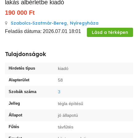
lakás albérletbe kiadó
190 000
Ft
Szabolcs-Szatmár-Bereg
,
Nyíregyháza
Feladás dátuma: 2026.07.01 18:01
Lásd a térképen
Tulajdonságok
Hirdetés típus
kiadó
Alapterület
58
Szobák száma
3
Jelleg
tégla építésű
Állapot
jó állapotú
Fűtés
távfűtés