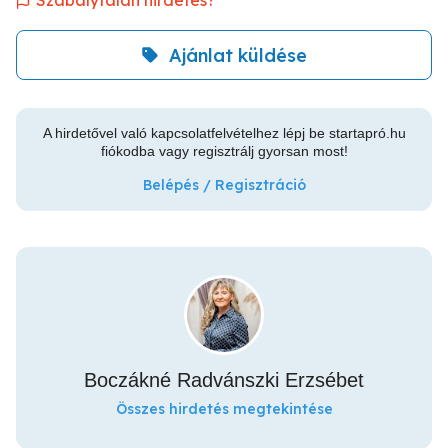
Szabálytalan hirdetés?
Ajánlat küldése
A hirdetővel való kapcsolatfelvételhez lépj be startapró.hu
fiókodba vagy regisztrálj gyorsan most!
Belépés / Regisztráció
Boczákné Radvánszki Erzsébet
Összes hirdetés megtekintése