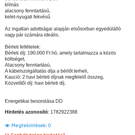
klímás
alacsony fenntartású,
kelet-nyugati fekvésű.
Az ingatlan adottságai alapján elsősorban egyedülálló
vagy pár számára ideális.
Bérleti feltételek:
Bérleti díj: 190.000 Ft hó, amely tartalmazza a közös
költséget,
Alacsony fenntartású,
A kábelszolgáltatás díja a bérlőt terheli,
Kaució: 2 havi bérleti díjnak megfelelő összeg,
Közvetítői díj: havi bérleti díj.
Energetikai besorolása DD
Hirdetés azonosító
: 1782922388
Megtekintések:
0