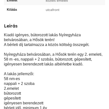
Emelet
köztes emeleti
Kilátás
utcafront
Leírás
Kiadó igényes, bútorozott lakás Nyíregyháza
belvárosában, a Hősök terén!
A bérleti díj tartalmazza a közös költség összegét.
Nyíregyháza belvárosában, a Hősök terén egy 2. emeleti,
58 m -es, nappali + 2 szobás, bútorozott, gépesített,
igényesen berendezett lakás albérletbe kiadó.
A lakás jellemzői:
58 nm-es
nappali + 2 szoba
2.emelet
bútorozott
gépesített
igényesen berendezett
bérleti idő, minimum 1 év