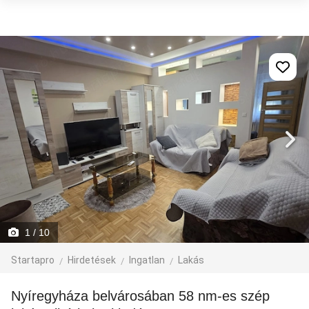
1
/ 10
Startapro
Hirdetések
Ingatlan
Lakás
Nyíregyháza belvárosában 58 nm-es szép