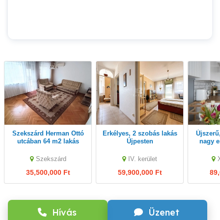
Szekszárd Herman Ottó
Erkélyes, 2 szobás lakás
Újszerű, 3 szobás lakás
utcában 64 m2 lakás
Újpesten
nagy e
tulajdonostól eladó
kö
Szekszárd
IV. kerület
35,500,000 Ft
59,900,000 Ft
89,
Hívás
Üzenet