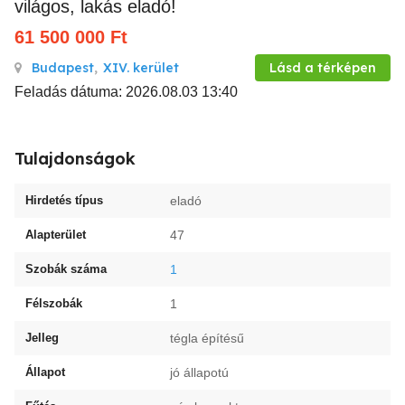
világos, lakás eladó!
61 500 000
Ft
Budapest
,
XIV. kerület
Lásd a térképen
Feladás dátuma: 2026.08.03 13:40
Tulajdonságok
Hirdetés típus
eladó
Alapterület
47
Szobák száma
1
Félszobák
1
Jelleg
tégla építésű
Állapot
jó állapotú