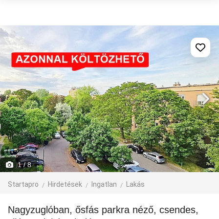
1
/ 8
Startapro
Hirdetések
Ingatlan
Lakás
Nagyzuglóban, ősfás parkra néző, csendes,