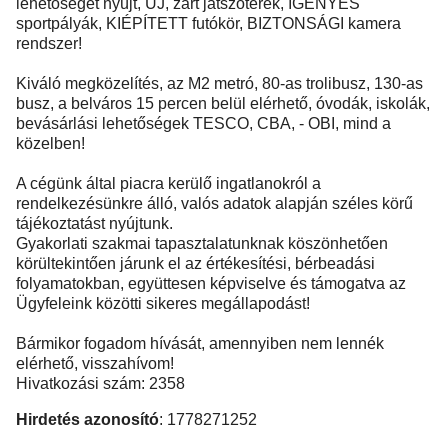
lehetőséget nyújt, ÚJ, zárt játszóterek, IGÉNYES
sportpályák, KIÉPÍTETT futókör, BIZTONSÁGI kamera
rendszer!
Kiváló megközelítés, az M2 metró, 80-as trolibusz, 130-as
busz, a belváros 15 percen belül elérhető, óvodák, iskolák,
bevásárlási lehetőségek TESCO, CBA, - OBI, mind a
közelben!
A cégünk által piacra kerülő ingatlanokról a
rendelkezésünkre álló, valós adatok alapján széles körű
tájékoztatást nyújtunk.
Gyakorlati szakmai tapasztalatunknak köszönhetően
körültekintően járunk el az értékesítési, bérbeadási
folyamatokban, együttesen képviselve és támogatva az
Ügyfeleink közötti sikeres megállapodást!
Bármikor fogadom hívását, amennyiben nem lennék
elérhető, visszahívom!
Hivatkozási szám: 2358
Hirdetés azonosító
: 1778271252