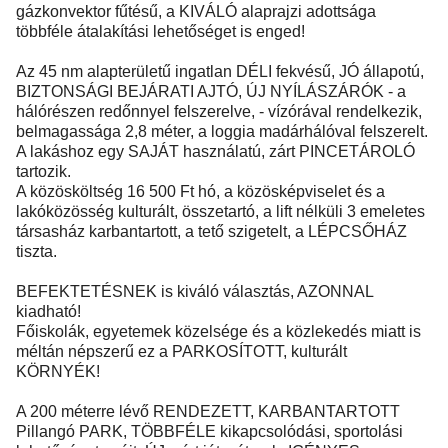
gázkonvektor fűtésű, a KIVÁLÓ alaprajzi adottsága
többféle átalakítási lehetőséget is enged!
Az 45 nm alapterületű ingatlan DÉLI fekvésű, JÓ állapotú,
BIZTONSÁGI BEJÁRATI AJTÓ, ÚJ NYÍLÁSZÁRÓK - a
hálórészen redőnnyel felszerelve, - vízórával rendelkezik,
belmagassága 2,8 méter, a loggia madárhálóval felszerelt.
A lakáshoz egy SAJÁT használatú, zárt PINCETÁROLÓ
tartozik.
A közösköltség 16 500 Ft hó, a közösképviselet és a
lakóközösség kulturált, összetartó, a lift nélküli 3 emeletes
társasház karbantartott, a tető szigetelt, a LÉPCSŐHÁZ
tiszta.
BEFEKTETÉSNEK is kiváló választás, AZONNAL
kiadható!
Főiskolák, egyetemek közelsége és a közlekedés miatt is
méltán népszerű ez a PARKOSÍTOTT, kulturált
KÖRNYÉK!
A 200 méterre lévő RENDEZETT, KARBANTARTOTT
Pillangó PARK, TÖBBFÉLE kikapcsolódási, sportolási