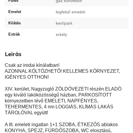
Fűtés
gáz konvektor
Emelet
legfelső emeleti
Kilátás
kert/park
Extrák
erkély
Leírás
Csak az irodai kínálatban!
AZONNAL KÖLTÖZHETŐ! KELLEMES KÖRNYEZET,
IGÉNYES OTTHON!
XIV. kerület, Nagyzugló ZÖLDÖVEZETI részén ELADÓ
egy kiváló lakóközösségű házban, PARKOSÍTOTT
környezetben lévő EMELETI, NAPFÉNYES,
TEHERMENTES, 4 nm LOGGIÁS, KLÍMÁS LAKÁS
TÁROLÓVAL együtt!
A III. emeleti ingatlan 1+1 SZOBA, ÉTKEZŐS ablakos
KONYHA, SPEJZ, FÜRDŐSZOBA, WC elosztású,