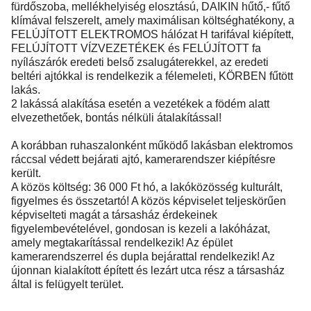
fürdőszoba, mellékhelyiség elosztású, DAIKIN hűtő,- fűtő
klímával felszerelt, amely maximálisan költséghatékony, a
FELÚJÍTOTT ELEKTROMOS hálózat H tarifával kiépített,
FELÚJÍTOTT VÍZVEZETÉKEK és FELÚJÍTOTT fa
nyílászárók eredeti belső zsalugáterekkel, az eredeti
beltéri ajtókkal is rendelkezik a félemeleti, KÖRBEN fűtött
lakás.
2 lakássá alakítása esetén a vezetékek a födém alatt
elvezethetőek, bontás nélküli átalakítással!
A korábban ruhaszalonként működő lakásban elektromos
ráccsal védett bejárati ajtó, kamerarendszer kiépítésre
került.
A közös költség: 36 000 Ft hó, a lakóközösség kulturált,
figyelmes és összetartó! A közös képviselet teljeskörűen
képviselteti magát a társasház érdekeinek
figyelembevételével, gondosan is kezeli a lakóházat,
amely megtakarítással rendelkezik! Az épület
kamerarendszerrel és dupla bejárattal rendelkezik! Az
újonnan kialakított épített és lezárt utca rész a társasház
által is felügyelt terület.