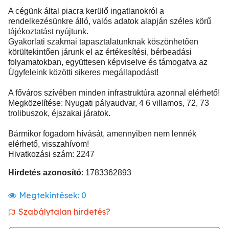
A cégünk által piacra kerülő ingatlanokról a
rendelkezésünkre álló, valós adatok alapján széles körű
tájékoztatást nyújtunk.
Gyakorlati szakmai tapasztalatunknak köszönhetően
körültekintően járunk el az értékesítési, bérbeadási
folyamatokban, együttesen képviselve és támogatva az
Ügyfeleink közötti sikeres megállapodást!
A főváros szívében minden infrastruktúra azonnal elérhető!
Megközelítése: Nyugati pályaudvar, 4 6 villamos, 72, 73
trolibuszok, éjszakai járatok.
Bármikor fogadom hívását, amennyiben nem lennék
elérhető, visszahívom!
Hivatkozási szám: 2247
Hirdetés azonosító
: 1783362893
Megtekintések:
0
Szabálytalan hirdetés?