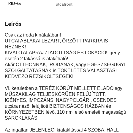
Kilátás
utcafront
Leírás
Csak az iroda kínálatában!
UTCAI ABLAKAI LEZÁRT, ÖRZÖTT PARKRA IS
NÉZNEK!
KIVÁLÓ ALAPRAJZI ADOTTSÁG ÉS LOKÁCIÓ! Igény
esetén 2 lakássá is alakítható!
Akár OTTHONNAK, IRODÁNAK, vagy EGÉSZSÉGÜGYI
SZOLGÁLTATÁSNAK is TÖKÉLETES VÁLASZTÁS!
KEDVEZŐ REZSIKÖLTSÉGEK!
VI. kerületben a TERÉZ KÖRÚT MELLETT ELADÓ egy
MŰSZAKILAG TELJESKÖRŰEN FELÚJÍTOTT,
IGÉNYES, IMPOZÁNS, NAGYPOLGÁRI, CSENDES
utcára néző, felújított BIZTONSÁGOS HÁZBAN és
KÖRNYEZETBEN lévő, 110 nm, első emeleti magasságú
SAROKLAKÁS!
Az ingatlan JELENLEGI kialakítással 4 SZOBA, HALL