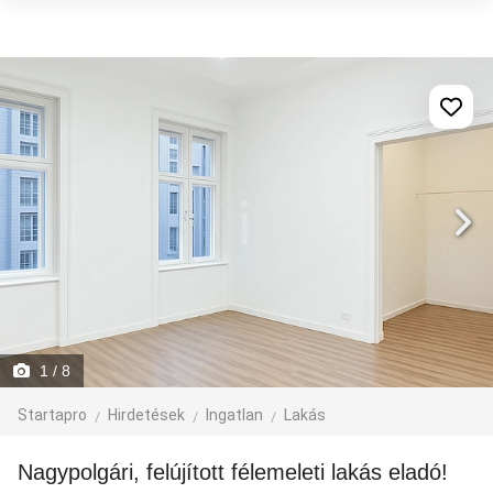
1
/ 8
Startapro
Hirdetések
Ingatlan
Lakás
Nagypolgári, felújított félemeleti lakás eladó!