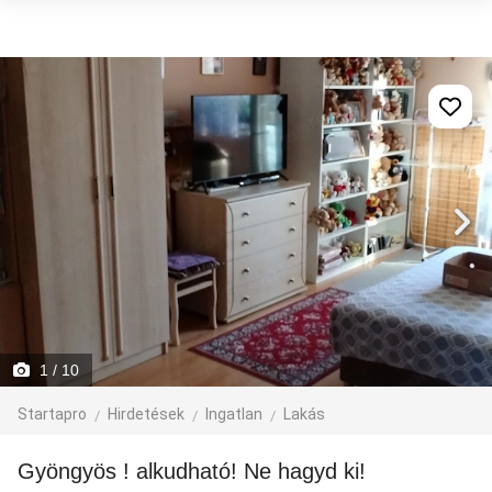
1
/ 10
Startapro
Hirdetések
Ingatlan
Lakás
Gyöngyös ! alkudható! Ne hagyd ki!