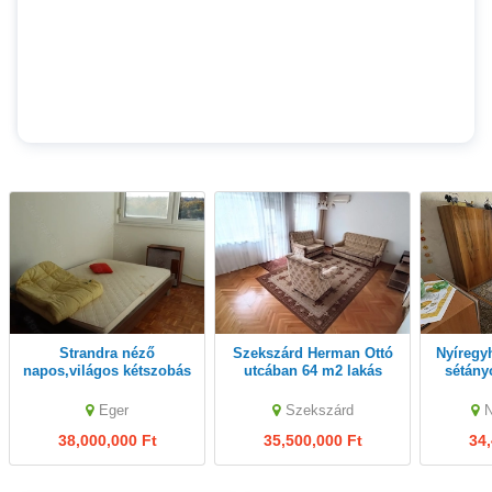
Strandra néző
Szekszárd Herman Ottó
Nyíregyházán az Ungvár
napos,világos kétszobás
utcában 64 m2 lakás
sétány
lakás
tulajdonostól eladó
la
Eger
Szekszárd
38,000,000 Ft
35,500,000 Ft
34,