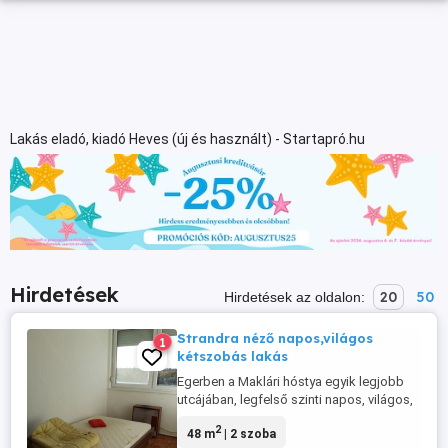
Lakás eladó, kiadó Heves (új és használt) - Startapró.hu
Hirdetések
20
50
Hirdetések az oldalon:
Strandra néző napos,világos
1
kétszobás lakás
Egerben a Maklári hóstya egyik legjobb
utcájában, legfelső szinti napos, világos,
csendes,kétszobás lakás a strandra néző
2
48 m
| 2 szoba
kilátással, akár azonnali beköltözéssel is