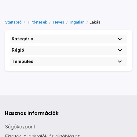
Startapró
Hirdetések
Heves
Ingatlan
Lakás
Kategória
Régió
Település
Hasznos információk
Súgóközpont
Fizetési tudnivalók és díjtáblázat