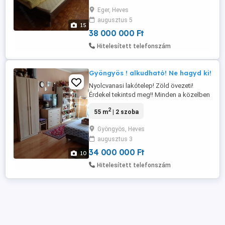
eladó. A 48m2-es 4.emeleti lakás külön
Eger, Heves
nyíló szobákkal rendelkezik, mindkét
augusztus 5
szobában nagy beépített szekrénnyel. A
15
konyhához kicsi kamra ...
38 000 000 Ft
Hitelesített telefonszám
Gyöngyös ! alkudható! Ne hagyd ki!
Nyolcvanasi lakótelep! Zöld övezeti!
Érdekel tekintsd meg!! Minden a közelben
! Infrastruktúra hiánytalan!!!
2
55 m
| 2 szoba
Gyöngyös, Heves
augusztus 3
34 000 000 Ft
10
Hitelesített telefonszám