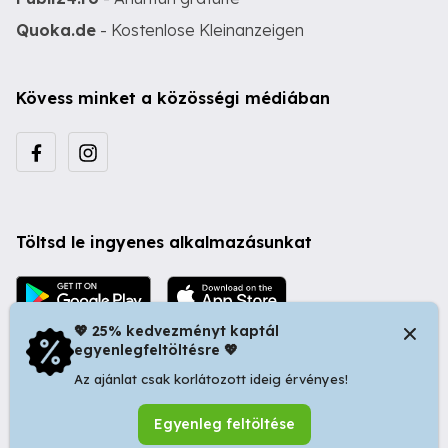
Quoka.de
- Kostenlose Kleinanzeigen
Kövess minket a közösségi médiában
Töltsd le ingyenes alkalmazásunkat
💖 25% kedvezményt kaptál
egyenlegfeltöltésre 💖
Az ajánlat csak korlátozott ideig érvényes!
© 2026 Startapró S.R.L. | Bulevardul Dacia nr 34, Oradea
Egyenleg feltöltése
410346, Romania | Tax ID: RO44483373 -
Ingyenes