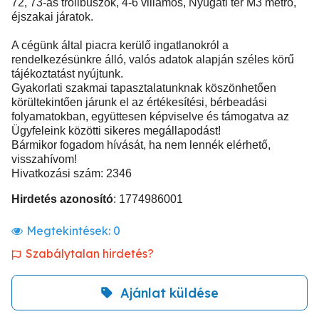
72, 73-as trolibuszok, 4-6 villamos, Nyugati tér M3 metró,
éjszakai járatok.
A cégünk által piacra kerülő ingatlanokról a
rendelkezésünkre álló, valós adatok alapján széles körű
tájékoztatást nyújtunk.
Gyakorlati szakmai tapasztalatunknak köszönhetően
körültekintően járunk el az értékesítési, bérbeadási
folyamatokban, együttesen képviselve és támogatva az
Ügyfeleink közötti sikeres megállapodást!
Bármikor fogadom hívását, ha nem lennék elérhető,
visszahívom!
Hivatkozási szám: 2346
Hirdetés azonosító
: 1774986001
Megtekintések:
0
Szabálytalan hirdetés?
Ajánlat küldése