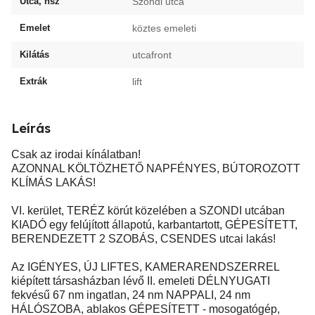
Utca, hsz
Szondi utca
Emelet
köztes emeleti
Kilátás
utcafront
Extrák
lift
Leírás
Csak az irodai kínálatban!
AZONNAL KÖLTÖZHETŐ NAPFÉNYES, BÚTOROZOTT
KLÍMÁS LAKÁS!
VI. kerület, TERÉZ körút közelében a SZONDI utcában
KIADÓ egy felújított állapotú, karbantartott, GÉPESÍTETT,
BERENDEZETT 2 SZOBÁS, CSENDES utcai lakás!
Az IGÉNYES, ÚJ LIFTES, KAMERARENDSZERREL
kiépített társasházban lévő II. emeleti DÉLNYUGATI
fekvésű 67 nm ingatlan, 24 nm NAPPALI, 24 nm
HÁLÓSZOBA, ablakos GÉPESÍTETT - mosogatógép,