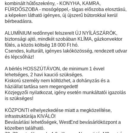
kombinált hűtőszekrény, - KONYHA, KAMRA,
FÜRDŐSZOBA - mosógéppel,- tágas előszoba elosztású,
a képeken látható igényes, új újszerű bútorokkal kerül
bérbeadásra.
ALUMÍNIUM redőnnyel felszerelt ÚJ NYÍLÁSZÁRÓK,
biztonsági ajtó, mindkét szobában KLÍMA, gázkonvektor
fűtés, a közös költség 18 000 Ft hó.
Csendes, kulturált, igényes lakóközösség, rendezett udvar
és lépcsőház!
A bérlés HOSSZÚTÁVON, de minimum 1 évvel
lehetséges, 2 havi kaució szükséges.
Kiskorú személy nem költözhet, a dohányzás és a
háziállat tartása sem megengedett!
Közjegyzői nyilatkozat, igény esetén munkáltatói igazolás
is szükséges!
KÖZPONTI elhelyezkedése miatt a megközelítése,
infrastruktúrája KIVÁLÓ!
Bevásárlási lehetőségek, WestEnd bevásárlóközpont a
közelben található.