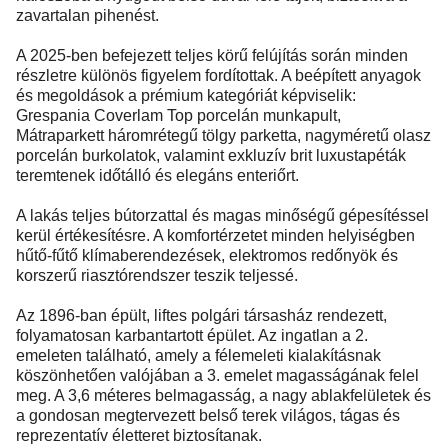
zavartalan pihenést.
A 2025-ben befejezett teljes körű felújítás során minden
részletre különös figyelem fordítottak. A beépített anyagok
és megoldások a prémium kategóriát képviselik:
Grespania Coverlam Top porcelán munkapult,
Mátraparkett háromrétegű tölgy parketta, nagyméretű olasz
porcelán burkolatok, valamint exkluzív brit luxustapéták
teremtenek időtálló és elegáns enteriőrt.
A lakás teljes bútorzattal és magas minőségű gépesítéssel
kerül értékesítésre. A komfortérzetet minden helyiségben
hűtő-fűtő klímaberendezések, elektromos redőnyök és
korszerű riasztórendszer teszik teljessé.
Az 1896-ban épült, liftes polgári társasház rendezett,
folyamatosan karbantartott épület. Az ingatlan a 2.
emeleten található, amely a félemeleti kialakításnak
köszönhetően valójában a 3. emelet magasságának felel
meg. A 3,6 méteres belmagasság, a nagy ablakfelületek és
a gondosan megtervezett belső terek világos, tágas és
reprezentatív életteret biztosítanak.