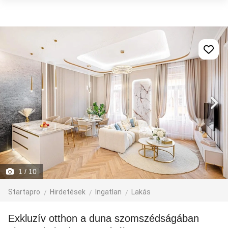
1
/ 10
Startapro
Hirdetések
Ingatlan
Lakás
Exkluzív otthon a duna szomszédságában