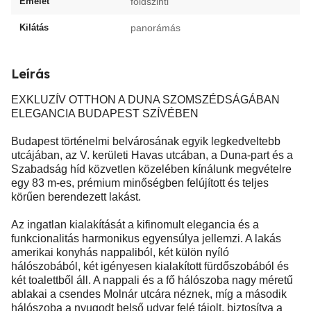
Emelet
földszinti
Kilátás
panorámás
Leírás
EXKLUZÍV OTTHON A DUNA SZOMSZÉDSÁGÁBAN
ELEGANCIA BUDAPEST SZÍVÉBEN
Budapest történelmi belvárosának egyik legkedveltebb
utcájában, az V. kerületi Havas utcában, a Duna-part és a
Szabadság híd közvetlen közelében kínálunk megvételre
egy 83 m-es, prémium minőségben felújított és teljes
körűen berendezett lakást.
Az ingatlan kialakítását a kifinomult elegancia és a
funkcionalitás harmonikus egyensúlya jellemzi. A lakás
amerikai konyhás nappaliból, két külön nyíló
hálószobából, két igényesen kialakított fürdőszobából és
két toalettből áll. A nappali és a fő hálószoba nagy méretű
ablakai a csendes Molnár utcára néznek, míg a második
hálószoba a nyugodt belső udvar felé tájolt, biztosítva a