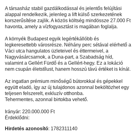
A társasház stabil gazdálkodással és jelentős felújítási
alappal rendelkezik, jelenleg a lift külső szerkezetének
korszerűsítése zajlik. A közös költség mindössze 27.000 Ft
havonta, amely a vízfogyasztást is magában foglalja.
A környék Budapest egyik legértékállóbb és
legkeresettebb városrésze. Néhány perc sétával elérhető a
Váci utca hangulatos üzleteivel és éttermeivel, a
Nagyvásárcsarnok, a Duna-part, a Szabadság híd,
valamint a Gellért Fürdő és a Gellért-hegy. Ez a lokáció
nem csupán életstílust, hanem hosszú távú értéket is kínál.
Az ingatlan prémium minőségű bútorokkal és gépekkel
együtt eladó, így az új tulajdonos azonnal beköltözhet egy
teljesen felszerelt, exkluzív otthonba.
Tehermentes, azonnal birtokba vehető.
Irányár: 220.000.000 Ft
Érdeklődni:
Hirdetés azonosító
: 1782311140