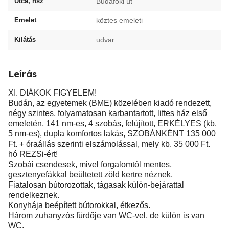
Utca, hsz
Budafoki út
Emelet
köztes emeleti
Kilátás
udvar
Leírás
XI. DIÁKOK FIGYELEM!
Budán, az egyetemek (BME) közelében kiadó rendezett,
négy szintes, folyamatosan karbantartott, liftes ház első
emeletén, 141 nm-es, 4 szobás, felújított, ERKÉLYES (kb.
5 nm-es), dupla komfortos lakás, SZOBÁNKÉNT 135 000
Ft. + óraállás szerinti elszámolással, mely kb. 35 000 Ft.
hó REZSi-ért!
Szobái csendesek, mivel forgalomtól mentes,
gesztenyefákkal beültetett zöld kertre néznek.
Fiatalosan bútorozottak, tágasak külön-bejárattal
rendelkeznek.
Konyhája beépített bútorokkal, étkezős.
Három zuhanyzós fürdője van WC-vel, de külön is van
WC.