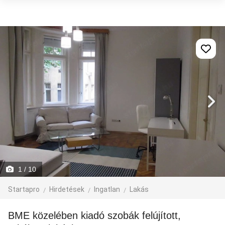
1
/ 10
Startapro
Hirdetések
Ingatlan
Lakás
BME közelében kiadó szobák felújított,