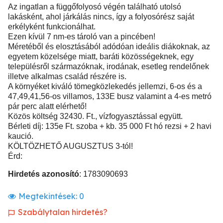
Az ingatlan a függőfolyosó végén található utolsó
lakásként, ahol járkálás nincs, így a folyosórész saját
erkélyként funkcionálhat.
Ezen kívül 7 nm-es tároló van a pincében!
Méretéből és elosztásából adódóan ideális diákoknak, az
egyetem közelsége miatt, baráti közösségeknek, egy
településről származóknak, irodának, esetleg rendelőnek
illetve alkalmas család részére is.
A környéket kiváló tömegközlekedés jellemzi, 6-os és a
47,49,41,56-os villamos, 133E busz valamint a 4-es metró
pár perc alatt elérhető!
Közös költség 32430. Ft., vízfogyasztással együtt.
Bérleti díj: 135e Ft. szoba + kb. 35 000 Ft hó rezsi + 2 havi
kaució.
KÖLTÖZHETŐ AUGUSZTUS 3-tól!
Érd:
Hirdetés azonosító
: 1783090693
Megtekintések:
0
Szabálytalan hirdetés?