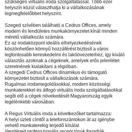
szükséges virtuális iroda szolgáltatással. Több ezer
helyszín közül választhatja ki a vállalkozásának
legmegfelelőbbet helyszint.
Szeged szívében található a Cedrus Offices, amely
modern és lendületes munkakörnyezetet kínál minden
méretű vállalkozás számára.
Ez az irodaközpont ideális elhelyezkedésének
köszönhetően könnyű hozzáférést biztosít a város
legfontosabb kereskedelmi és lakóövezeteihez, így kiváló
választás azoknak a cégeknek, amelyek erős jelenlétet
szeretnének kialakítani a régióban.
A szegedi Cedrus Offices dinamikus és támogató
környezetet biztosít a vállalkozások számára.
Rugalmas irodamegoldásokkal, modern közösségi
munkaterekkel és átfogó virtuális iroda szolgáltatásokkal
segíti elő a cégek növekedését Magyarország egyik
legélénkebb városában.
A Regus Virtuális iroda a következőket tartalmazza:
A helyi üzleti címtől a telefonszámokon át az igénybe
vehető munkaterekig terjedő kínálat
Vendégeit professzionális recepciósok fogadják