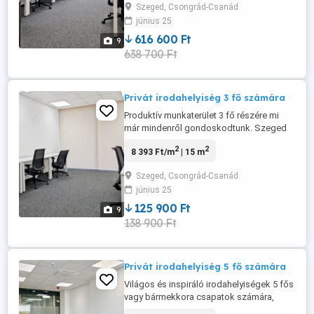
Szeged, Csongrád-Csanád
későbbiekben akár több helyet is
június 25
igényelhet vagy másik helyszínre
költözhet bárhova is szólítja a munkája.
616 600 Ft
9
Szeged ...
638 700 Ft
Privát irodahelyiség 3 fő számára
Produktív munkaterület 3 fő részére mi
már mindenről gondoskodtunk. Szeged
szívében található a Cedrus Offices, amely
2
2
8 393 Ft/m
| 15 m
modern és lendületes munkakörnyezetet
kínál minden méretű vállalkozás számára.
Szeged, Csongrád-Csanád
Ez az irodaközpont ideális
június 25
elhelyezkedésének köszönhetően könnyű
hozzáférést biztosít a város ...
125 900 Ft
9
138 900 Ft
Privát irodahelyiség 5 fő számára
Világos és inspiráló irodahelyiségek 5 fős
vagy bármekkora csapatok számára,
hogy mindenki jó teljesítményt