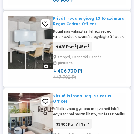
68 900 Ft
azoknak a cégeknek, ...
Privát irodahelyiség 10 fő számára
Regus Cedrus Offices
Rugalmas választási lehetőségek
vállalkozások számára egylégterű irodák
kialakítására, a csapat méretétől
2
2
9 038 Ft/m
| 45 m
függetlenül. Egylégterű irodák 10 személy
részére rugalmas feltételekkel, így a
Szeged, Csongrád-Csanád
későbbiekben akár több helyet is
június 25
igényelhet vagy másik helyszínre
7
költözhet bárhova is szólítja a munkája.
406 700 Ft
Szeged ...
447 700 Ft
Virtuális iroda Regus Cedrus
Offices
Vállalkozása gyorsan megvetheti lábát
egy azonnal használható, professzionális
vállalati címmel és a szükséges virtuális
2
2
33 900 Ft/m
| 1 m
iroda szolgáltatással. Több ezer helyszín
közül választhatja ki a vállalkozásának