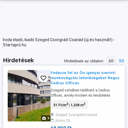
Iroda eladó, kiadó Szeged Csongrád-Csanád (új és használt) -
Startapró.hu
Hirdetések
20
50
Hirdetések az oldalon:
Fedezze fel az Ön igényei szerinti
munkavégzési lehetőségeket Regus
Cedrus Offices
Szeged szívében található a Cedrus
Offices, amely modern és lendületes
munkakörnyezetet kínál minden méretű
2
2
51 Ft/m
| 1,338 m
vállalkozás számára. Ez az irodaközpont
ideális elhelyezkedésének köszönhetően
Szeged, Csongrád-Csanád
könnyű hozzáférést biztosít a város
9
június 25
legfontosabb kereskedelmi és
lakóövezeteihez, így kiváló választás