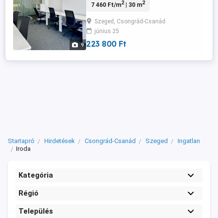
2
2
7 460 Ft/m
| 30 m
nyújthasson. Szeged szívében található a
Cedrus Offices, amely modern és
Szeged, Csongrád-Csanád
lendületes munkakörnyezetet kínál
június 25
minden méretű vállalkozás számára. Ez az
irodaközpont ideális elhelyezkedésének
223 800 Ft
9
...
Startapró
Hirdetések
Csongrád-Csanád
Szeged
Ingatlan
Iroda
Kategória
Régió
Település