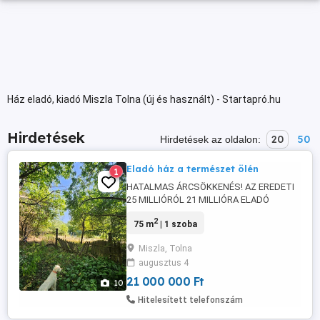
Ház eladó, kiadó Miszla Tolna (új és használt) - Startapró.hu
Hirdetések
20
50
Hirdetések az oldalon:
Eladó ház a természet ölén
1
HATALMAS ÁRCSÖKKENÉS! AZ EREDETI
25 MILLIÓRÓL 21 MILLIÓRA ELADÓ
családi ház Miszlán (Tolna vármegye,
2
75 m
| 1 szoba
Pakstól 40 Km-re) hatalmas telekkel.
Pincehely 13 km ahonnan akár IC vel is 1
Miszla, Tolna
óra alatt Budapesten lehet bárki Ára: 21
augusztus 4
millió Ft Ha csendre nyugalomra vágyik
akkor jó hirdetést néz. ELADÁSRA kínálok
21 000 000 Ft
10
...
Hitelesített telefonszám