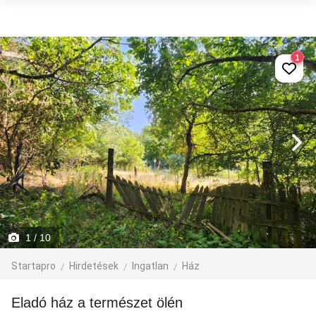
1
1
/ 10
Startapro
Hirdetések
Ingatlan
Ház
Eladó ház a természet ölén