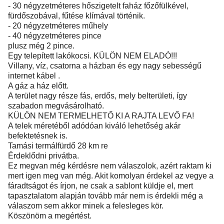
- 30 négyzetméteres hőszigetelt faház főzőfülkével,
fürdőszobával, fűtése klímával történik.
- 20 négyzetméteres műhely
- 40 négyzetméteres pince
plusz még 2 pince.
Egy telepített lakókocsi. KÜLÖN NEM ELADÓ!!!
Villany, víz, csatorna a házban és egy nagy sebességű
internet kábel .
A gáz a ház előtt.
A terület nagy része fás, erdős, mely belterületi, így
szabadon megvásárolható.
KÜLÖN NEM TERMELHETŐ KI A RAJTA LEVŐ FA!
A telek méretéből adódóan kiváló lehetőség akár
befektetésnek is.
Tamási termálfürdő 28 km re
Érdeklődni privátba.
Ez megvan még kérdésre nem válaszolok, azért raktam ki
mert igen meg van még. Akit komolyan érdekel az vegye a
fáradtságot és írjon, ne csak a sablont küldje el, mert
tapasztalatom alapján tovább már nem is érdekli még a
válaszom sem akkor minek a felesleges kör.
Köszönöm a megértést.