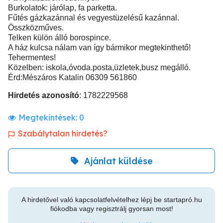
Burkolatok: járólap, fa parketta.
Fűtés gázkazánnal és vegyestüzelésű kazánnal.
Összközműves.
Telken külön álló borospince.
A ház kulcsa nálam van így bármikor megtekinthető!
Tehermentes!
Közelben: iskola,óvoda.posta,üzletek,busz megálló.
Érd:Mészáros Katalin 06309 561860
Hirdetés azonosító
: 1782229568
Megtekintések:
0
Szabálytalan hirdetés?
Ajánlat küldése
A hirdetővel való kapcsolatfelvételhez lépj be startapró.hu
fiókodba vagy regisztrálj gyorsan most!