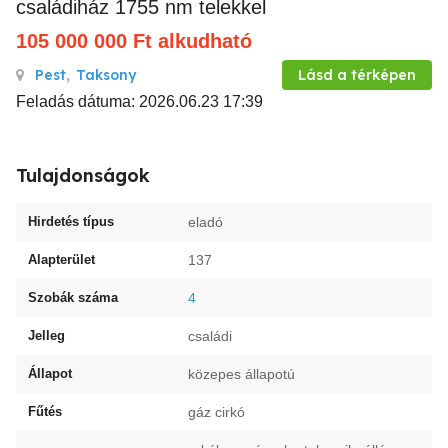
családiház 1755 nm telekkel
105 000 000
Ft
alkudható
Pest
,
Taksony
Lásd a térképen
Feladás dátuma: 2026.06.23 17:39
Tulajdonságok
Hirdetés típus
eladó
Alapterület
137
Szobák száma
4
Jelleg
családi
Állapot
közepes állapotú
Fűtés
gáz cirkó