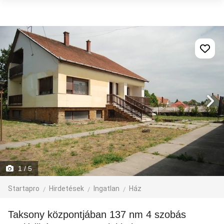
1
/ 5
Startapro
Hirdetések
Ingatlan
Ház
Taksony központjában 137 nm 4 szobás