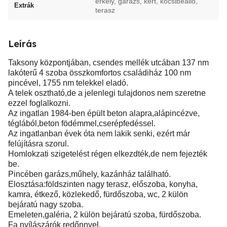
erkély, garázs, kert, kocsibeálló,
Extrák
terasz
Leírás
Taksony központjában, csendes mellék utcában 137 nm
lakóterű 4 szoba összkomfortos családiház 100 nm
pincével, 1755 nm telekkel eladó.
A telek osztható,de a jelenlegi tulajdonos nem szeretne
ezzel foglalkozni.
Az ingatlan 1984-ben épült beton alapra,alápincézve,
téglából,beton födémmel,cserépfedéssel.
Az ingatlanban évek óta nem lakik senki, ezért már
felújításra szorul.
Homlokzati szigetelést régen elkezdték,de nem fejezték
be.
Pincében garázs,műhely, kazánház található.
Elosztása:földszinten nagy terasz, előszoba, konyha,
kamra, étkező, közlekedő, fürdőszoba, wc, 2 külön
bejáratú nagy szoba.
Emeleten,galéria, 2 külön bejáratú szoba, fürdőszoba.
Fa nyílászárók redőnnyel.