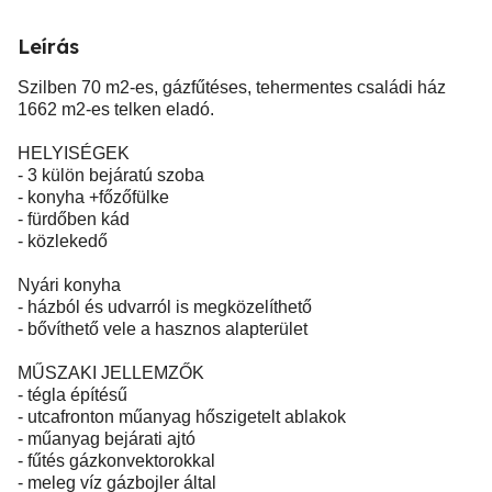
Leírás
Szilben 70 m2-es, gázfűtéses, tehermentes családi ház
1662 m2-es telken eladó.
HELYISÉGEK
- 3 külön bejáratú szoba
- konyha +főzőfülke
- fürdőben kád
- közlekedő
Nyári konyha
- házból és udvarról is megközelíthető
- bővíthető vele a hasznos alapterület
MŰSZAKI JELLEMZŐK
- tégla építésű
- utcafronton műanyag hőszigetelt ablakok
- műanyag bejárati ajtó
- fűtés gázkonvektorokkal
- meleg víz gázbojler által