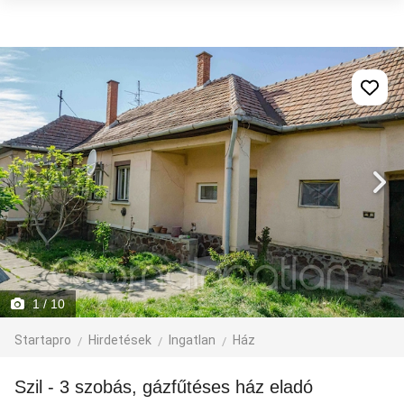
1
/ 10
Startapro
Hirdetések
Ingatlan
Ház
Szil - 3 szobás, gázfűtéses ház eladó