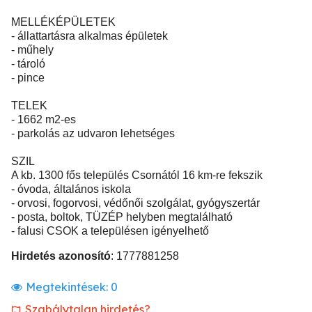
MELLÉKÉPÜLETEK
- állattartásra alkalmas épületek
- műhely
- tároló
- pince
TELEK
- 1662 m2-es
- parkolás az udvaron lehetséges
SZIL
A kb. 1300 fős település Csornától 16 km-re fekszik
- óvoda, általános iskola
- orvosi, fogorvosi, védőnői szolgálat, gyógyszertár
- posta, boltok, TÜZÉP helyben megtalálható
- falusi CSOK a településen igényelhető
Hirdetés azonosító
: 1777881258
Megtekintések:
0
Szabálytalan hirdetés?