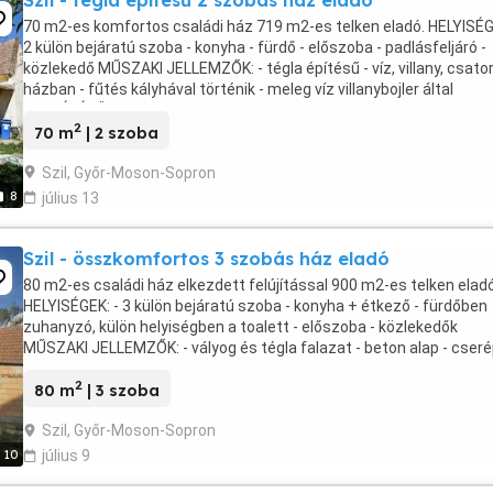
Szil - tégla építésű 2 szobás ház eladó
70 m2-es komfortos családi ház 719 m2-es telken eladó. HELYISÉG
2 külön bejáratú szoba - konyha - fürdő - előszoba - padlásfeljáró -
közlekedő MŰSZAKI JELLEMZŐK: - tégla építésű - víz, villany, csato
házban - fűtés kályhával történik - meleg víz villanybojler által
MELLÉKÉPÜLETEK: - istálló - ...
2
70 m
| 2 szoba
Szil, Győr-Moson-Sopron
8
július 13
Szil - összkomfortos 3 szobás ház eladó
80 m2-es családi ház elkezdett felújítással 900 m2-es telken eladó
HELYISÉGEK: - 3 külön bejáratú szoba - konyha + étkező - fürdőben
zuhanyzó, külön helyiségben a toalett - előszoba - közlekedők
MŰSZAKI JELLEMZŐK: - vályog és tégla falazat - beton alap - cser
tetőfedés - fűtés vegyesközponti kazán ...
2
80 m
| 3 szoba
Szil, Győr-Moson-Sopron
10
július 9