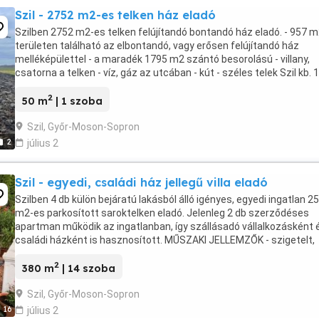
Szil - 2752 m2-es telken ház eladó
Szilben 2752 m2-es telken felújítandó bontandó ház eladó. - 957 
területen található az elbontandó, vagy erősen felújítandó ház
melléképülettel - a maradék 1795 m2 szántó besorolású - villany,
csatorna a telken - víz, gáz az utcában - kút - széles telek Szil kb. 
fős település Csornától ...
2
50 m
| 1 szoba
Szil, Győr-Moson-Sopron
2
július 2
Szil - egyedi, családi ház jellegű villa eladó
Szilben 4 db külön bejáratú lakásból álló igényes, egyedi ingatlan 2
m2-es parkosított saroktelken eladó. Jelenleg 2 db szerződéses
apartman működik az ingatlanban, így szállásadó vállalkozásként 
családi házként is hasznosított. MŰSZAKI JELLEMZŐK - szigetelt,
téglafalazatú ingatlan - hőszigetelt ...
2
380 m
| 14 szoba
Szil, Győr-Moson-Sopron
16
július 2