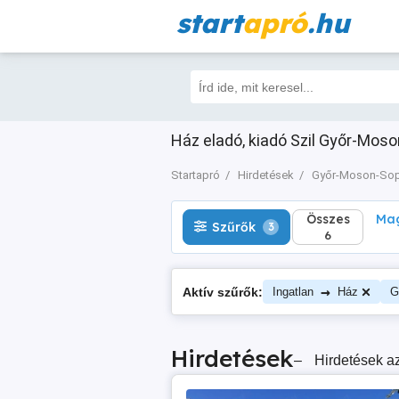
start
apró
.hu
Összes
Magá
Szűrők
3
6
Ház eladó, kiadó Szil Győr-Moso
Startapró
Hirdetések
Győr-Moson-So
Összes
Mag
Szűrők
3
6
→
Aktív szűrők:
Ingatlan
Ház
G
Hirdetések
–
Hirdetések az