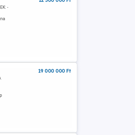
12 500 000 Ft
EK: -
rna
19 000 000 Ft
.
ép