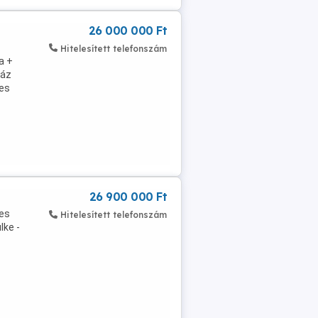
26 000 000 Ft
Hitelesített telefonszám
a +
ház
es
26 900 000 Ft
-es
Hitelesített telefonszám
lke -