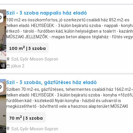
Szil - 3 szoba nappalis ház eladó
100 m2-es összkomfortos, jó szerkezetű családi ház 852 m2-es
telken eladó. HELYISÉGEK: - 3 külön bejáratú szoba - nappali - konyh
étkező - tároló - fürdőben kád, külön helyiségben a toalett - kazán
MŰSZAKI JELLEMZŐK: - magas beton alapos téglaház - fűtés vegy
központi- és gázkazán által - meleg ...
2
100 m
| 3 szoba
Szil, Győr-Moson-Sopron
10
július 2
Szil - 3 szobás, gázfűtéses ház eladó
Szilben 70 m2-es, gázfűtéses, tehermentes családi ház 1662 m2
telken eladó. HELYISÉGEK - 3 külön bejáratú szoba - konyha +főzőfü
fürdőben kád - közlekedő Nyári konyha - házból és udvarról is
megközelíthető - bővíthető vele a hasznos alapterület MŰSZAKI
JELLEMZŐK - tégla építésű - utcafronton ...
2
70 m
| 3 szoba
Szil, Győr-Moson-Sopron