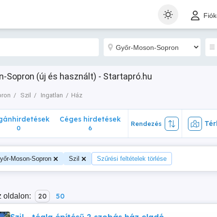
nhirdetések
Céges hirdetések
Térk
Rendezés
Fió
0
6
n-Sopron (új és használt) - Startapró.hu
pron
Szil
Ingatlan
Ház
ánhirdetések
Céges hirdetések
Tér
Rendezés
0
6
yőr-Moson-Sopron
Szil
Szűrési feltételek törlése
 oldalon:
20
50