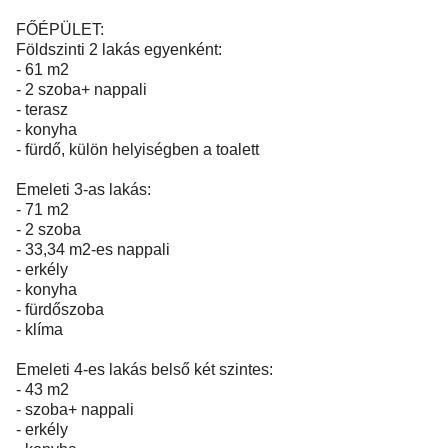
FŐÉPÜLET:
Földszinti 2 lakás egyenként:
- 61 m2
- 2 szoba+ nappali
- terasz
- konyha
- fürdő, külön helyiségben a toalett
Emeleti 3-as lakás:
- 71 m2
- 2 szoba
- 33,34 m2-es nappali
- erkély
- konyha
- fürdőszoba
- klíma
Emeleti 4-es lakás belső két szintes:
- 43 m2
- szoba+ nappali
- erkély