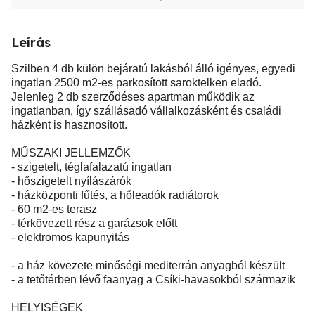
Leírás
Szilben 4 db külön bejáratú lakásból álló igényes, egyedi
ingatlan 2500 m2-es parkosított saroktelken eladó.
Jelenleg 2 db szerződéses apartman működik az
ingatlanban, így szállásadó vállalkozásként és családi
házként is hasznosított.
MŰSZAKI JELLEMZŐK
- szigetelt, téglafalazatú ingatlan
- hőszigetelt nyílászárók
- házközponti fűtés, a hőleadók radiátorok
- 60 m2-es terasz
- térkövezett rész a garázsok előtt
- elektromos kapunyitás
- a ház kövezete minőségi mediterrán anyagból készült
- a tetőtérben lévő faanyag a Csíki-havasokból származik
HELYISÉGEK