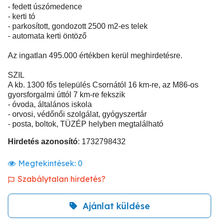
- fedett úszómedence
- kerti tó
- parkosított, gondozott 2500 m2-es telek
- automata kerti öntöző
Az ingatlan 495.000 értékben kerül meghirdetésre.
SZIL
A kb. 1300 fős település Csornától 16 km-re, az M86-os
gyorsforgalmi úttól 7 km-re fekszik
- óvoda, általános iskola
- orvosi, védőnői szolgálat, gyógyszertár
- posta, boltok, TÜZÉP helyben megtalálható
Hirdetés azonosító
: 1732798432
Megtekintések:
0
Szabálytalan hirdetés?
Ajánlat küldése