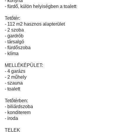
- konyha
- fürdő, külön helyiségben a toalett
Tetőtér:
- 112 m2 hasznos alapterület
- 2 szoba
- gardrób
- társalgó
- fürdőszoba
- klíma
MELLÉKÉPÜLET:
- 4 garázs
- 2 műhely
- szauna
- toalett
Tetőtérben:
- biliárdszoba
- konditerem
- iroda
TELEK