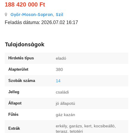
188 420 000
Ft
Győr-Moson-Sopron
,
Szil
Feladás dátuma: 2026.07.02 16:17
Tulajdonságok
Hirdetés típus
eladó
Alapterület
380
Szobák száma
14
Jelleg
családi
Állapot
jó állapotú
Fűtés
gáz kazán
erkély, garázs, kert, kocsibeálló,
Extrák
terasz, tetotéri