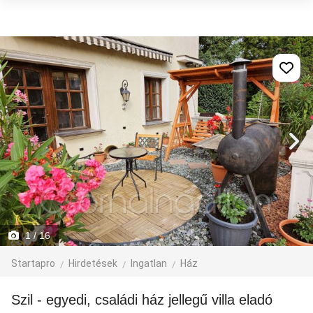
1
/ 16
Startapro
Hirdetések
Ingatlan
Ház
Szil - egyedi, családi ház jellegű villa eladó