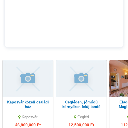
Kaposvár,közeli családi
Cegléden, jómódú
Eladásra kínálom
ház
környéken felújítandó
Magl
ház és épületegyüttes
részén, külö
ELADÓ
hang
Kaposvár
Cegléd
46,900,000 Ft
12,500,000 Ft
112