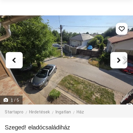
1
/ 5
Startapro
Hirdetések
Ingatlan
Ház
Szeged! eladócsaládiház