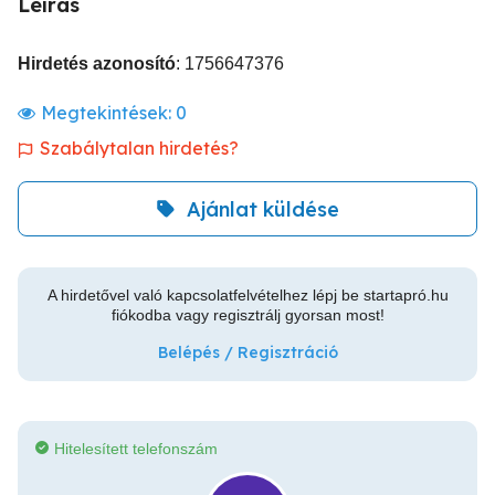
Leírás
Hirdetés azonosító
: 1756647376
Megtekintések:
0
Szabálytalan hirdetés?
Ajánlat küldése
A hirdetővel való kapcsolatfelvételhez lépj be startapró.hu
fiókodba vagy regisztrálj gyorsan most!
Belépés / Regisztráció
Hitelesített telefonszám