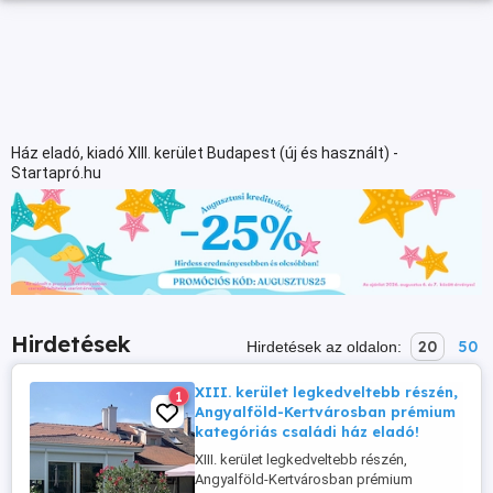
Ház eladó, kiadó XIII. kerület Budapest (új és használt) -
Startapró.hu
Hirdetések
20
50
Hirdetések az oldalon:
XIII. kerület legkedveltebb részén,
1
Angyalföld-Kertvárosban prémium
kategóriás családi ház eladó!
XIII. kerület legkedveltebb részén,
Angyalföld-Kertvárosban prémium