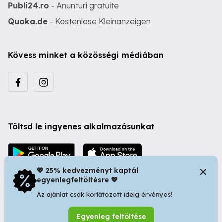
Publi24.ro
- Anunturi gratuite
Quoka.de
- Kostenlose Kleinanzeigen
Kövess minket a közösségi médiában
Töltsd le ingyenes alkalmazásunkat
💖 25% kedvezményt kaptál
egyenlegfeltöltésre 💖
Az ajánlat csak korlátozott ideig érvényes!
© 2026 Startapró S.R.L. | Bulevardul Dacia nr 34, Oradea
Egyenleg feltöltése