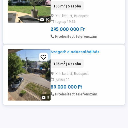
kategóriás családi ház medencével eladó!
2
155 m
| 5 szoba
Budapest XIII. kerületének csendes,
zöldövezeti részén, Angyalföld-
XIII. kerület, Budapest
Kertvárosban kínálunk megvételre egy
10
tegnap 19:36
kiváló adottságokkal rendelkező, 2021-
ben teljeskörűen és igényesen felújított,
295 000 000 Ft
kétszintes ...
Hitelesített telefonszám
Szeged! eladócsaládiház
2
135 m
| 4 szoba
XIII. kerület, Budapest
június 11
89 000 000 Ft
Hitelesített telefonszám
5