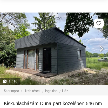
1
/ 10
Startapro
Hirdetések
Ingatlan
Ház
Kiskunlacházám Duna part közelében 546 nm