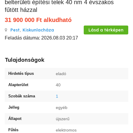
belterületi építési telek 40 nm 4 évszakos
fűtött házzal
31 900 000
Ft
alkudható
Pest
,
Kiskunlacháza
Lásd a térképen
Feladás dátuma: 2026.08.03 20:17
Tulajdonságok
Hirdetés típus
eladó
Alapterület
40
Szobák száma
1
Jelleg
egyéb
Állapot
újszerű
Fűtés
elektromos