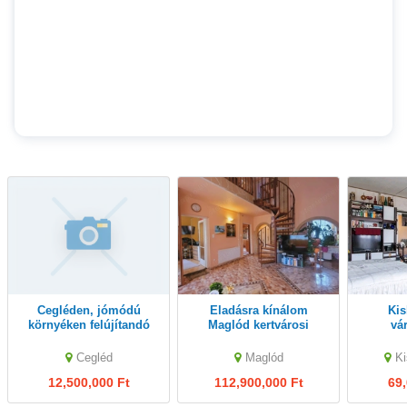
Cegléden, jómódú
Eladásra kínálom
Kiskunlacháza
környéken felújítandó
Maglód kertvárosi
vá
ház és épületegyüttes
részén, különleges
ELADÓ
hangulatú családi
Cegléd
Maglód
K
házama
12,500,000 Ft
112,900,000 Ft
69,