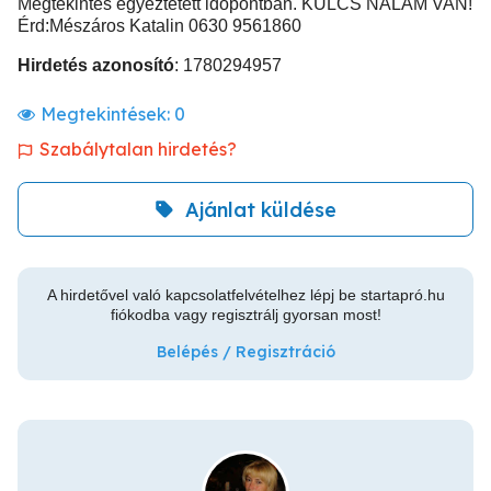
Megtekintés egyeztetett időpontban. KULCS NÁLAM VAN!
Érd:Mészáros Katalin 0630 9561860
Hirdetés azonosító
: 1780294957
Megtekintések:
0
Szabálytalan hirdetés?
Ajánlat küldése
A hirdetővel való kapcsolatfelvételhez lépj be startapró.hu
fiókodba vagy regisztrálj gyorsan most!
Belépés / Regisztráció