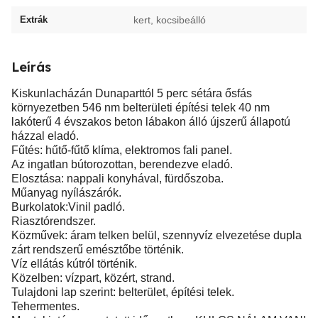
Extrák
kert, kocsibeálló
Leírás
Kiskunlacházán Dunaparttól 5 perc sétára ősfás
környezetben 546 nm belterületi építési telek 40 nm
lakóterű 4 évszakos beton lábakon álló újszerű állapotú
házzal eladó.
Fűtés: hűtő-fűtő klíma, elektromos fali panel.
Az ingatlan bútorozottan, berendezve eladó.
Elosztása: nappali konyhával, fürdőszoba.
Műanyag nyílászárók.
Burkolatok:Vinil padló.
Riasztórendszer.
Közművek: áram telken belül, szennyvíz elvezetése dupla
zárt rendszerű emésztőbe történik.
Víz ellátás kútról történik.
Közelben: vízpart, közért, strand.
Tulajdoni lap szerint: belterület, építési telek.
Tehermentes.