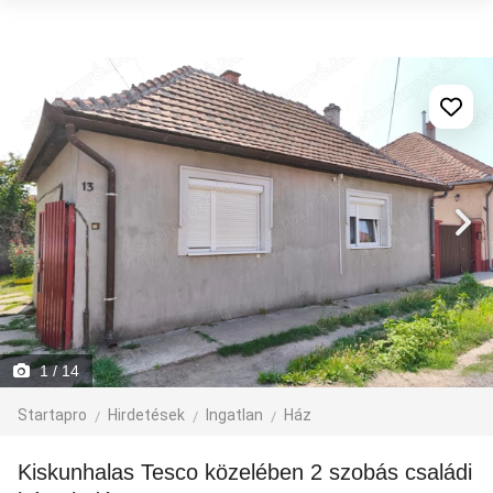
1
/ 14
Startapro
Hirdetések
Ingatlan
Ház
Kiskunhalas Tesco közelében 2 szobás családi