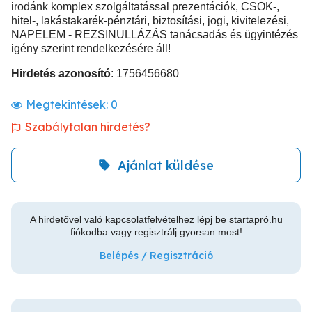
irodánk komplex szolgáltatással prezentációk, CSOK-,
hitel-, lakástakarék-pénztári, biztosítási, jogi, kivitelezési,
NAPELEM - REZSINULLÁZÁS tanácsadás és ügyintézés
igény szerint rendelkezésére áll!
Hirdetés azonosító
: 1756456680
Megtekintések:
0
Szabálytalan hirdetés?
Ajánlat küldése
A hirdetővel való kapcsolatfelvételhez lépj be startapró.hu
fiókodba vagy regisztrálj gyorsan most!
Belépés / Regisztráció