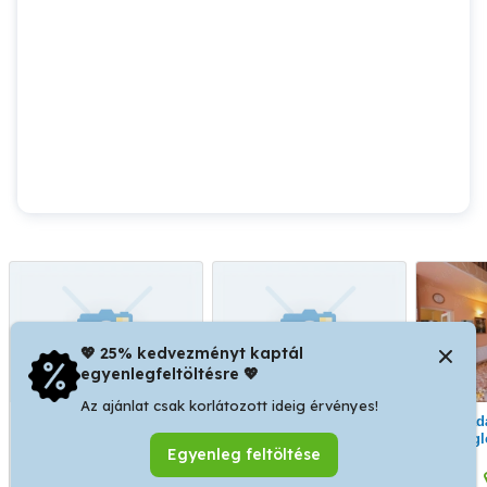
💖 25% kedvezményt kaptál
egyenlegfeltöltésre 💖
Az ajánlat csak korlátozott ideig érvényes!
Kaposvár,közeli családi
Cegléden, jómódú
Eladásra kínálom
ház
környéken felújítandó
Magl
Egyenleg feltöltése
ház és épületegyüttes
részén, külö
ELADÓ
hang
Kaposvár
Cegléd