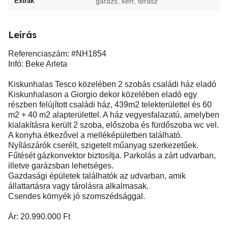
Extrák
garázs, kert, terasz
Leírás
Referenciaszám: #NH1854
Infó: Beke Arleta
Kiskunhalas Tesco közelében 2 szobás családi ház eladó
Kiskunhalason a Giorgio dekor közelében eladó egy
részben felújított családi ház, 439m2 telekterülettel és 60
m2 + 40 m2 alapterülettel. A ház vegyesfalazatú, amelyben
kialakításra került 2 szoba, előszoba és fürdőszoba wc vel.
A konyha étkezővel a melléképületben található.
Nyílászárók cserélt, szigetelt műanyag szerkezetűek.
Fűtését gázkonvektor biztosítja. Parkolás a zárt udvarban,
illetve garázsban lehetséges.
Gazdasági épületek találhatók az udvarban, amik
állattartásra vagy tárolásra alkalmasak.
Csendes környék jó szomszédsággal.
Ár: 20.990.000 Ft