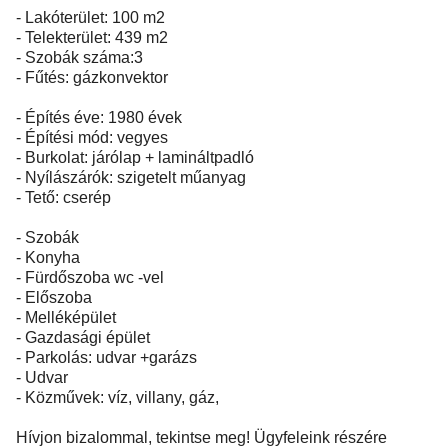
- Lakóterület: 100 m2
- Telekterület: 439 m2
- Szobák száma:3
- Fűtés: gázkonvektor
- Építés éve: 1980 évek
- Építési mód: vegyes
- Burkolat: járólap + lamináltpadló
- Nyílászárók: szigetelt műanyag
- Tető: cserép
- Szobák
- Konyha
- Fürdőszoba wc -vel
- Előszoba
- Melléképület
- Gazdasági épület
- Parkolás: udvar +garázs
- Udvar
- Közművek: víz, villany, gáz,
Hívjon bizalommal, tekintse meg! Ügyfeleink részére