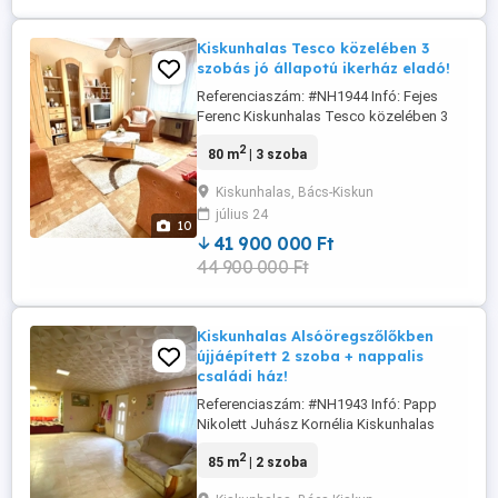
Kiskunhalas Tesco közelében 3
szobás jó állapotú ikerház eladó!
Referenciaszám: #NH1944 Infó: Fejes
Ferenc Kiskunhalas Tesco közelében 3
szobás jó állapotú ikerház eladó!
2
80 m
| 3 szoba
Kiskunhalas csendes utcájában eladó egy
80 m -es, kiváló állapotú, 3 szobás ikerház
Kiskunhalas, Bács-Kiskun
356 m -es, önálló, rendezett telken. Az
július 24
1970-es években épült, beton alapra, tégla
10
falazattal és cseréptetővel. ...
41 900 000 Ft
44 900 000 Ft
Kiskunhalas Alsóöregszőlőkben
újjáépített 2 szoba + nappalis
családi ház!
Referenciaszám: #NH1943 Infó: Papp
Nikolett Juhász Kornélia Kiskunhalas
Alsóöregszőlőkben újjáépített 2 szoba +
2
85 m
| 2 szoba
nappalis családi ház! Kiskunhalas
Alsóöregszőlőkben eladóvá vált 674 m2-