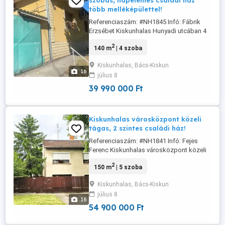
szobás, napelemes családi ház
több melléképülettel!
Referenciaszám: #NH1845 Infó: Fábrik
Erzsébet Kiskunhalas Hunyadi utcában 4
szobás, napelemes családi ház több
2
140 m
| 4 szoba
melléképülettel! Eladóvá vált Kiskunhalas
Tabán városrészen 547 m2 telekterületen
Kiskunhalas, Bács-Kiskun
140 m2 lakóterületű -folyamatosan
16
július 8
karbantartott - kétlakrészes családi ház. -
Az 1969-ben épült ingatlanban ...
39 990 000 Ft
Kiskunhalas városközpont közeli
tágas, 2 szintes családi ház!
Referenciaszám: #NH1841 Infó: Fejes
Ferenc Kiskunhalas városközpont közeli
tágas, 2 szintes családi ház! Kiskunhalas
2
150 m
| 5 szoba
városközpont közelében egy 380 m2
telekterületű, saroktelken elhelyezkedő,
Kiskunhalas, Bács-Kiskun
150 m2 hasznos lakóterületű, eltolt
július 8
szintes családi ház eladó! Az ingatlan
16
1983-ban épült Poroton téglából, ...
54 900 000 Ft