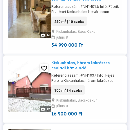
Referenciaszám: #NH1401.b Infó: Fábrik
Erzsébet Kiskunhalas belvárosban
újjáépített, 80 m2-es családi ház, 160 m2-
2
240 m
| 10 szoba
es klub épülettel! Kiskunhalas Petőfi utcán
a Tiszti Klub közelében található- több
Kiskunhalas, Bács-Kiskun
részből álló, külön-külön is hasznosítható
16
július 8
ingatlan. Az ingatlan 962 m2 telekterületen
helyezkedik ...
34 990 000 Ft
Kiskunhalas, három lakrészes
családi ház eladó!
Referenciaszám: #NH1937 Infó: Fejes
Ferenc Kiskunhalas, három lakrészes
családi ház eladó! Kiskunhalas Tabán
2
100 m
| 4 szoba
városrészében kínáljuk ezt a sokoldalú
100 m -es családi házat, amely három
Kiskunhalas, Bács-Kiskun
különbejáratú lakrészből áll: két 40 m -es
július 8
és egy 20 m -es egységből. Minden
12
lakrész önállóan használható! Első ...
16 900 000 Ft