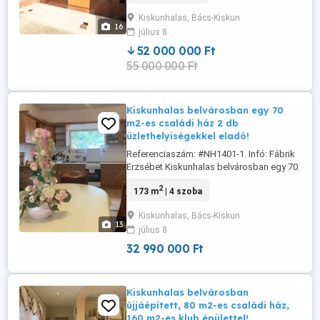
Felsővárosban, a KISZ lakótelepi részen
Kiskunhalas, Bács-Kiskun
418 m2-es telekterületen, 160 m2
16
július 8
lakóterületű, kétszintes felújított családi
ház eladó! Az ingatlan egy ikerház
52 000 000 Ft
felújított ...
55 000 000 Ft
Kiskunhalas belvárosban egy 70
m2-es családi ház 2 db
üzlethelyiségekkel eladó!
Referenciaszám: #NH1401-1. Infó: Fábrik
Erzsébet Kiskunhalas belvárosban egy 70
m2-es családi ház 2 db üzlethelyiségekkel
2
173 m
| 4 szoba
eladó! Kiskunhalas Petőfi utcán a Tiszti
Klub közelében található ez az utcafronti
Kiskunhalas, Bács-Kiskun
több részből álló, külön-külön is
13
július 8
hasznosítható ingatlan. Az ingatlan 700
m2 telekterületen ...
32 990 000 Ft
Kiskunhalas belvárosban
újjáépített, 80 m2-es családi ház,
160 m2-es klub épülettel!