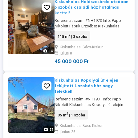
Kiskunhalas Halászcsárda utcában
3 szobás családi ház hatalmas
kerttel!
Referenciaszám: #NH1973 Infó: Papp
Nikolett Fábrik Erzsébet Kiskunhalas
Halászcsárda utcában 3 szobás családi
2
115 m
| 3 szoba
ház hatalmas kerttel! Kiskunhalas Sóstói-
szőlők területén, a Halászcsárda utcában
Kiskunhalas, Bács-Kiskun
4184 m2 telekterületen, 2 lakóépületben,
10
július 8
összesen 115 m2 lakóterületű családi ház
hatalmas gazdálkodásra ...
45 000 000 Ft
Kiskunhalas Kopolyai út elején
felújított 1 szobás ház nagy
telekkel!
Referenciaszám: #NH1931 Infó: Papp
Nikolett Kiskunhalas Kopolyai út elején
felújított 1 szobás ház nagy telekkel!
2
35 m
| 1 szoba
Kiskunhalas déli részén a Kopolyai út
elején 852 m2-es telken található egy
Kiskunhalas, Bács-Kiskun
felújított 35 m2-es hasznos lakóterületű
13
június 26
egy szoba, konyha, fürdőszoba,
előszobás kis ház. Az épület előtt egy ...