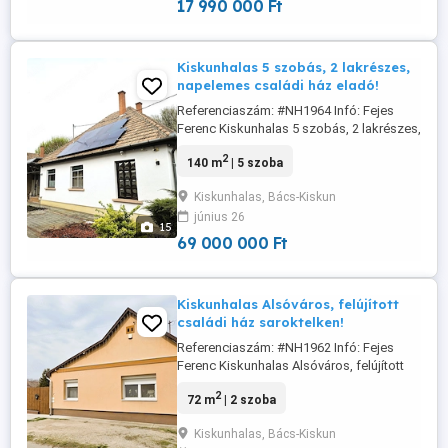
17 990 000 Ft
Kiskunhalas 5 szobás, 2 lakrészes,
napelemes családi ház eladó!
Referenciaszám: #NH1964 Infó: Fejes
Ferenc Kiskunhalas 5 szobás, 2 lakrészes,
napelemes családi ház eladó!
2
140 m
| 5 szoba
Kiskunhalason eladó egy 569 m -es telken
elhelyezkedő, összesen 140 m hasznos
Kiskunhalas, Bács-Kiskun
alapterületű, két külön lakrészből álló
június 26
családi ház. Az ingatlan külön
15
mérőóráinak és praktikus elrendezésének
69 000 000 Ft
köszönhetően ...
Kiskunhalas Alsóváros, felújított
családi ház saroktelken!
Referenciaszám: #NH1962 Infó: Fejes
Ferenc Kiskunhalas Alsóváros, felújított
családi ház saroktelken! Kiskunhalas
2
72 m
| 2 szoba
alsóvárosi részén, 415 m -es saroktelken
álló, 72 m -es, jó állapotú családi ház várja
Kiskunhalas, Bács-Kiskun
új tulajdonosát. A vegyes falazatú,