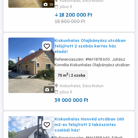
Kiskunhalas, Bács-Kiskun
es telekterületen egy 85 m2-es hasznos
16
július 8
lakóterületű családi ház. Az ingatlanban
kialakításra került 2 ...
18 200 000 Ft
18 800 000 Ft
Kiskunhalas Olajbányász utcában
felújított 2 szobás kertes ház
eladó!
Referenciaszám: #NH1878 Infó: Juhász
Kornélia Kiskunhalas Olajbányász utcában
felújított 2 szobás kertes ház eladó!
2
75 m
| 2 szoba
Kiskunhalas a Modinvest szomszédjában,
az Olajbányász utcában kínálunk
Kiskunhalas, Bács-Kiskun
megvételre egy 1300 m -es telken
8
július 8
elhelyezkedő 75m2 családi házat. Az
ingatlan tégla falazatú, cserépfedéssel és
39 000 000 Ft
...
Kiskunhalas Honvéd utcában 160
m2-es felújított 2 lakószintes
családi ház!
Referenciaszám: #NH1858 Infó: Fábrik