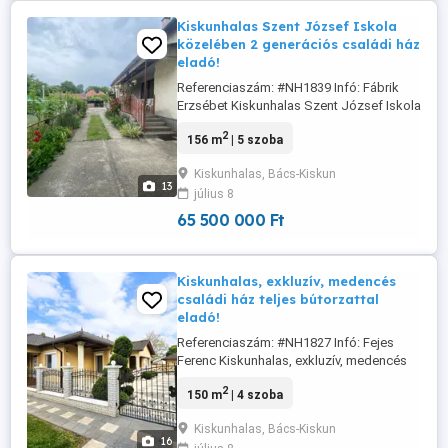
Kiskunhalas Szent József Iskola
közelében 2 generációs családi ház
eladó!
Referenciaszám: #NH1839 Infó: Fábrik
Erzsébet Kiskunhalas Szent József Iskola
közelében 2 generációs családi ház
2
156 m
| 5 szoba
eladó! Eladóvá vált Kiskunhalas Tompa
utcában, két lakószintes jó állapotú
Kiskunhalas, Bács-Kiskun
családi ház. Az 774 m2 telekterületen két
13
július 8
lakószinten összesen 156 m2
lakóterületű, 5 szoba, nappali, konyha, ...
65 500 000 Ft
Kiskunhalas, exkluzív, medencés
családi ház teljes bútorzattal
eladó!
Referenciaszám: #NH1827 Infó: Fejes
Ferenc Kiskunhalas, exkluzív, medencés
családi ház teljes bútorzattal eladó!
2
150 m
| 4 szoba
Kiskunhalason, a városközponttól
mindössze 1 km-re, 2006-ban magas
Kiskunhalas, Bács-Kiskun
minőségben épült, 150 m2-es, exkluzív
16