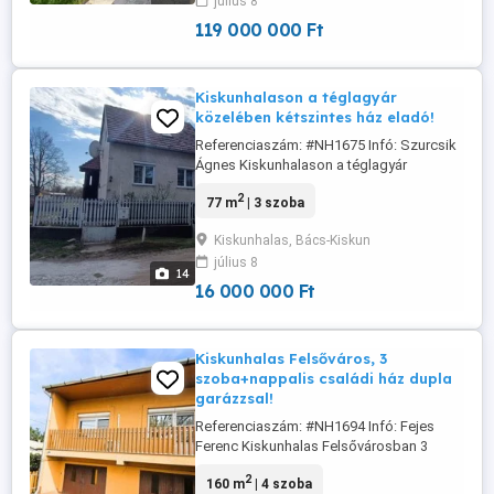
július 8
családi ház teljes bútorzattal eladó. Az
ingatlan tégla falazatú, betoncserép
119 000 000 Ft
fedésű, ...
Kiskunhalason a téglagyár
közelében kétszintes ház eladó!
Referenciaszám: #NH1675 Infó: Szurcsik
Ágnes Kiskunhalason a téglagyár
közelében kétszintes ház eladó!
2
77 m
| 3 szoba
Kiskunhalason a Téglagyári úton, csendes
környéken találjuk a 1075 m2 nagyságú
Kiskunhalas, Bács-Kiskun
kertet. A kertben elhelyezkedik egy 77 m2-
július 8
es, kétszintes, családi ház, egy különálló
14
kis ház és egyéb melléképületek. ...
16 000 000 Ft
Kiskunhalas Felsőváros, 3
szoba+nappalis családi ház dupla
garázzsal!
Referenciaszám: #NH1694 Infó: Fejes
Ferenc Kiskunhalas Felsővárosban 3
szoba + nappalis, felújított családi ház
2
160 m
| 4 szoba
dupla garázzsal! Kiskunhalas