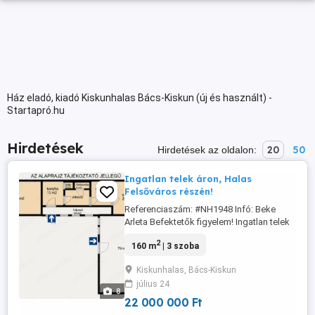
Ház eladó, kiadó Kiskunhalas Bács-Kiskun (új és használt) -
Startapró.hu
Hirdetések
20
50
Hirdetések az oldalon:
Ingatlan telek áron, Halas
Felsőváros részén!
Referenciaszám: #NH1948 Infó: Beke
Arleta Befektetők figyelem! Ingatlan telek
áron, Halas Felsőváros részén!
2
160 m
| 3 szoba
Kiskunhalas egyik legkeresettebb,
frekventált részén, a Felsővárosban eladó
Kiskunhalas, Bács-Kiskun
egy hatalmas lehetőségeket rejtő ingatlan.
július 24
Legyen szó teljes körű felújításról vagy
8
újépítésű társasház építéséről ...
22 000 000 Ft