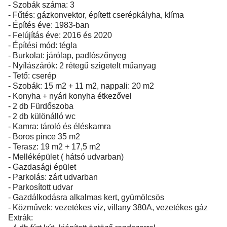
- Szobák száma: 3
- Fűtés: gázkonvektor, épített cserépkályha, klíma
- Építés éve: 1983-ban
- Felújítás éve: 2016 és 2020
- Építési mód: tégla
- Burkolat: járólap, padlószőnyeg
- Nyílászárók: 2 rétegű szigetelt műanyag
- Tető: cserép
- Szobák: 15 m2 + 11 m2, nappali: 20 m2
- Konyha + nyári konyha étkezővel
- 2 db Fürdőszoba
- 2 db különálló wc
- Kamra: tároló és éléskamra
- Boros pince 35 m2
- Terasz: 19 m2 + 17,5 m2
- Melléképület ( hátsó udvarban)
- Gazdasági épület
- Parkolás: zárt udvarban
- Parkosított udvar
- Gazdálkodásra alkalmas kert, gyümölcsös
- Közművek: vezetékes víz, villany 380A, vezetékes gáz
Extrák: