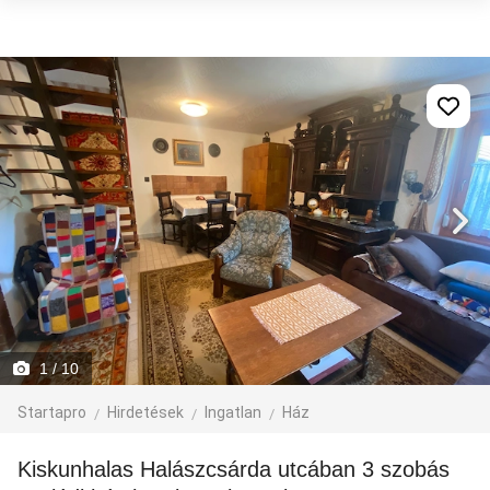
1
/ 10
Startapro
Hirdetések
Ingatlan
Ház
Kiskunhalas Halászcsárda utcában 3 szobás