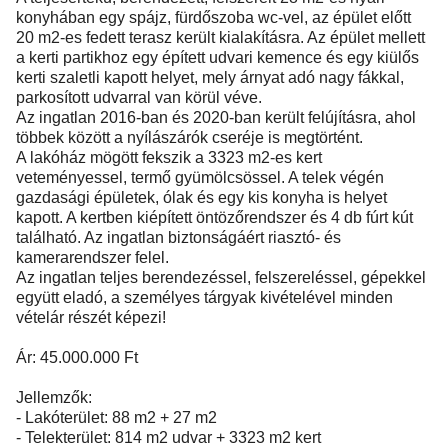
konyhában egy spájz, fürdőszoba wc-vel, az épület előtt
20 m2-es fedett terasz került kialakításra. Az épület mellett
a kerti partikhoz egy épített udvari kemence és egy kiülős
kerti szaletli kapott helyet, mely árnyat adó nagy fákkal,
parkosított udvarral van körül véve.
Az ingatlan 2016-ban és 2020-ban került felújításra, ahol
többek között a nyílászárók cseréje is megtörtént.
A lakóház mögött fekszik a 3323 m2-es kert
veteményessel, termő gyümölcsössel. A telek végén
gazdasági épületek, ólak és egy kis konyha is helyet
kapott. A kertben kiépített öntözőrendszer és 4 db fúrt kút
található. Az ingatlan biztonságáért riasztó- és
kamerarendszer felel.
Az ingatlan teljes berendezéssel, felszereléssel, gépekkel
együtt eladó, a személyes tárgyak kivételével minden
vételár részét képezi!
Ár: 45.000.000 Ft
Jellemzők:
- Lakóterület: 88 m2 + 27 m2
- Telekterület: 814 m2 udvar + 3323 m2 kert