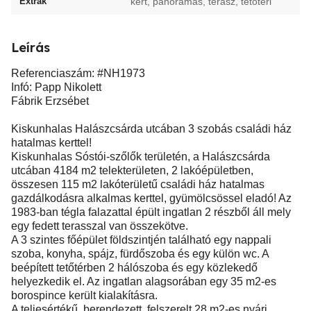
Extrák
kert, panorámás, terasz, tetotéri
Leírás
Referenciaszám: #NH1973
Infó: Papp Nikolett
Fábrik Erzsébet
Kiskunhalas Halászcsárda utcában 3 szobás családi ház
hatalmas kerttel!
Kiskunhalas Sóstói-szőlők területén, a Halászcsárda
utcában 4184 m2 telekterületen, 2 lakóépületben,
összesen 115 m2 lakóterületű családi ház hatalmas
gazdálkodásra alkalmas kerttel, gyümölcsössel eladó! Az
1983-ban tégla falazattal épült ingatlan 2 részből áll mely
egy fedett terasszal van összekötve.
A 3 szintes főépület földszintjén található egy nappali
szoba, konyha, spájz, fürdőszoba és egy külön wc. A
beépített tetőtérben 2 hálószoba és egy közlekedő
helyezkedik el. Az ingatlan alagsorában egy 35 m2-es
borospince került kialakításra.
A teljesértékű, berendezett, felszerelt 28 m2-es nyári