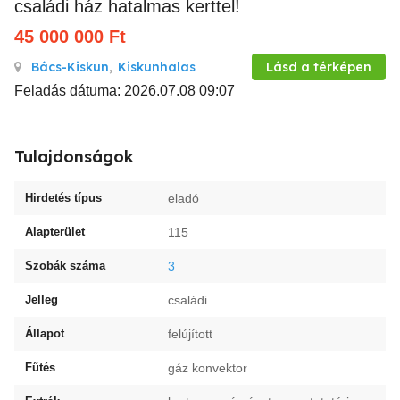
családi ház hatalmas kerttel!
45 000 000
Ft
Bács-Kiskun
,
Kiskunhalas
Lásd a térképen
Feladás dátuma: 2026.07.08 09:07
Tulajdonságok
Hirdetés típus
eladó
Alapterület
115
Szobák száma
3
Jelleg
családi
Állapot
felújított
Fűtés
gáz konvektor