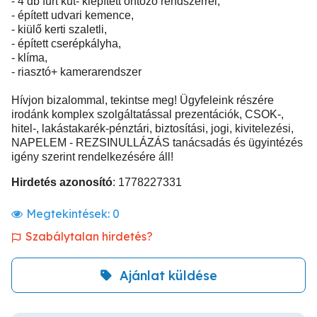
- 4 db fúrt kút- kiépített öntöző rendszerrel,
- épített udvari kemence,
- kiülő kerti szaletli,
- épített cserépkályha,
- klíma,
- riasztó+ kamerarendszer
Hívjon bizalommal, tekintse meg! Ügyfeleink részére
irodánk komplex szolgáltatással prezentációk, CSOK-,
hitel-, lakástakarék-pénztári, biztosítási, jogi, kivitelezési,
NAPELEM - REZSINULLÁZÁS tanácsadás és ügyintézés
igény szerint rendelkezésére áll!
Hirdetés azonosító
: 1778227331
Megtekintések:
0
Szabálytalan hirdetés?
Ajánlat küldése