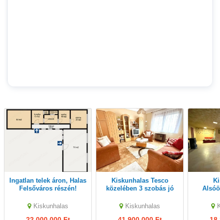
Ingatlan telek áron, Halas
Kiskunhalas Tesco
Kiskunhalas
Felsőváros részén!
közelében 3 szobás jó
Alsóö
állapotú ikerház eladó!
újjáép
nappal
Kiskunhalas
Kiskunhalas
22,000,000 Ft
41,900,000 Ft
18,