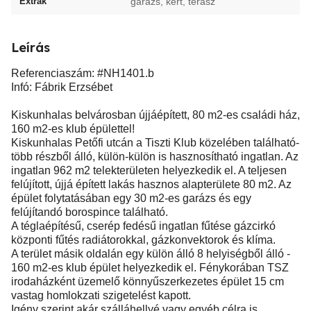
Extrák
garázs, kert, terasz
Leírás
Referenciaszám: #NH1401.b
Infó: Fábrik Erzsébet
Kiskunhalas belvárosban újjáépített, 80 m2-es családi ház,
160 m2-es klub épülettel!
Kiskunhalas Petőfi utcán a Tiszti Klub közelében található-
több részből álló, külön-külön is hasznosítható ingatlan. Az
ingatlan 962 m2 telekterületen helyezkedik el. A teljesen
felújított, újjá épített lakás hasznos alapterülete 80 m2. Az
épület folytatásában egy 30 m2-es garázs és egy
felújítandó borospince található.
A téglaépítésű, cserép fedésű ingatlan fűtése gázcirkó
központi fűtés radiátorokkal, gázkonvektorok és klíma.
A terület másik oldalán egy külön álló 8 helyiségből álló -
160 m2-es klub épület helyezkedik el. Fénykorában TSZ
irodaházként üzemelő könnyűszerkezetes épület 15 cm
vastag homlokzati szigetelést kapott.
Igény szerint akár szálláhellyé vagy egyéb célra is