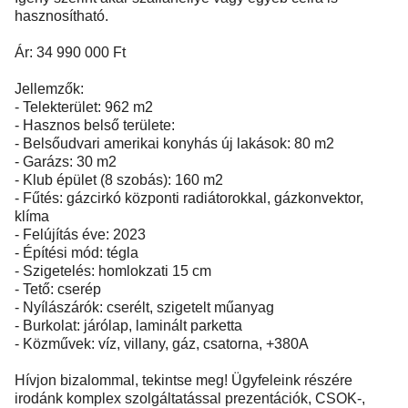
hasznosítható.
Ár: 34 990 000 Ft
Jellemzők:
- Telekterület: 962 m2
- Hasznos belső területe:
- Belsőudvari amerikai konyhás új lakások: 80 m2
- Garázs: 30 m2
- Klub épület (8 szobás): 160 m2
- Fűtés: gázcirkó központi radiátorokkal, gázkonvektor,
klíma
- Felújítás éve: 2023
- Építési mód: tégla
- Szigetelés: homlokzati 15 cm
- Tető: cserép
- Nyílászárók: cserélt, szigetelt műanyag
- Burkolat: járólap, laminált parketta
- Közművek: víz, villany, gáz, csatorna, +380A
Hívjon bizalommal, tekintse meg! Ügyfeleink részére
irodánk komplex szolgáltatással prezentációk, CSOK-,