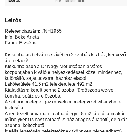
Extrák
kert, kocsibeálló
Leírás
Referenciaszám: #NH1955
Infó: Beke Arleta
Fábrik Erzsébet
Kiskunhalas belváros szívében 2 szobás kis ház, kedvező
áron eladó!
Kiskunhalason a Dr Nagy Mór utcában a város
központjában kiváló elhelyezkedéssel közel mindenhez,
különálló, saját udvarral házrész eladó!
Lakóterülete 41,5 m2 telekterülete 492 m2.
Kialakításra került benne 2 szoba, fürdőszoba wc-vel,
konyha, spájz és előszoba.
Az otthon melegét gázkonvektor, melegvizet villanybojler
biztosítja.
A rendezett udvarban található egy 18 m2 tároló, ami akár
műhelyként is használható. A ház átlagos állapotú, de akár
azonnal költözhető
Ideális lehetőség befektetőknek (könnyen bérbe adható)