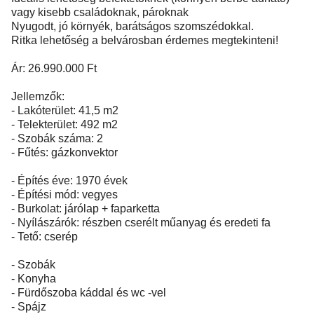
vagy kisebb családoknak, pároknak
Nyugodt, jó környék, barátságos szomszédokkal.
Ritka lehetőség a belvárosban érdemes megtekinteni!
Ár: 26.990.000 Ft
Jellemzők:
- Lakóterület: 41,5 m2
- Telekterület: 492 m2
- Szobák száma: 2
- Fűtés: gázkonvektor
- Építés éve: 1970 évek
- Építési mód: vegyes
- Burkolat: járólap + faparketta
- Nyílászárók: részben cserélt műanyag és eredeti fa
- Tető: cserép
- Szobák
- Konyha
- Fürdőszoba káddal és wc -vel
- Spájz