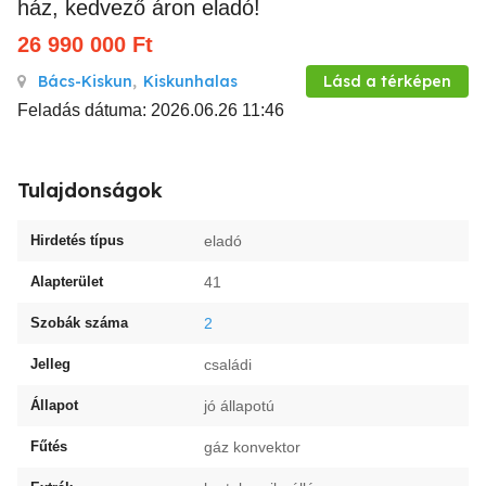
ház, kedvező áron eladó!
26 990 000
Ft
Bács-Kiskun
,
Kiskunhalas
Lásd a térképen
Feladás dátuma: 2026.06.26 11:46
Tulajdonságok
Hirdetés típus
eladó
Alapterület
41
Szobák száma
2
Jelleg
családi
Állapot
jó állapotú
Fűtés
gáz konvektor