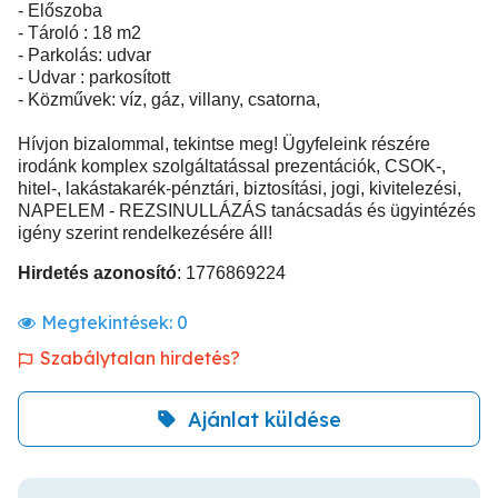
- Előszoba
- Tároló : 18 m2
- Parkolás: udvar
- Udvar : parkosított
- Közművek: víz, gáz, villany, csatorna,
Hívjon bizalommal, tekintse meg! Ügyfeleink részére
irodánk komplex szolgáltatással prezentációk, CSOK-,
hitel-, lakástakarék-pénztári, biztosítási, jogi, kivitelezési,
NAPELEM - REZSINULLÁZÁS tanácsadás és ügyintézés
igény szerint rendelkezésére áll!
Hirdetés azonosító
: 1776869224
Megtekintések:
0
Szabálytalan hirdetés?
Ajánlat küldése