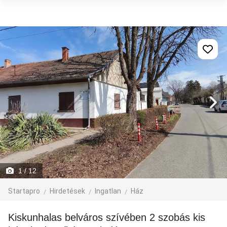
1
/ 12
Startapro
Hirdetések
Ingatlan
Ház
Kiskunhalas belváros szívében 2 szobás kis