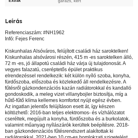
Extrák
garázs, kert
Leírás
Referenciaszám: #NH1962
Infó: Fejes Ferenc
Kiskunhalas Alsóváros, felújított családi ház saroktelken!
Kiskunhalas alsóvárosi részén, 415 m -es saroktelken álló,
72 m -es, jó állapotú családi ház várja új tulajdonosát. A
vegyes falazatú, cseréptetős épület praktikus
elrendezéssel rendelkezik: két külön nyíló szoba, konyha,
fürdőszoba, előszoba és közlekedő áll rendelkezésre. A
fűtésről gázkondenzációs kazán radiátorokkal és kandalló
gondoskodik, a meleg vizet villanybojler biztosítja, míg a
hűtő-fűtő klíma kellemes komfortot nyújt egész évben.
Az ingatlan jelentős felújításon esett át, így készen
költözhető: 2016-ban teljes elektromos- és vízhálózatot
cseréltek, megújult a konyha, fürdőszoba és a burkolatok,
valamint műanyag nyílászárók kerültek beépítésre. 2018-
ban gázkondenzációs fűtésrendszert alakítottak ki
radiátorokkal. 2021-ben 10 cm-es homlokzati szigetelést