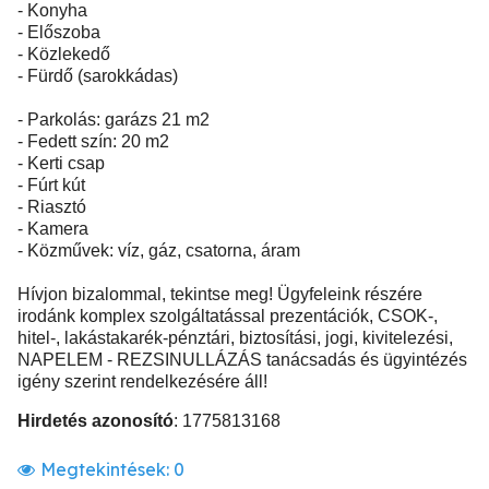
- Konyha
- Előszoba
- Közlekedő
- Fürdő (sarokkádas)
- Parkolás: garázs 21 m2
- Fedett szín: 20 m2
- Kerti csap
- Fúrt kút
- Riasztó
- Kamera
- Közművek: víz, gáz, csatorna, áram
Hívjon bizalommal, tekintse meg! Ügyfeleink részére
irodánk komplex szolgáltatással prezentációk, CSOK-,
hitel-, lakástakarék-pénztári, biztosítási, jogi, kivitelezési,
NAPELEM - REZSINULLÁZÁS tanácsadás és ügyintézés
igény szerint rendelkezésére áll!
Hirdetés azonosító
: 1775813168
Megtekintések:
0