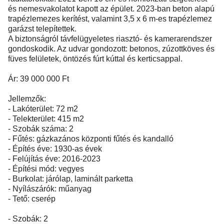
és nemesvakolatot kapott az épület. 2023-ban beton alapú
trapézlemezes kerítést, valamint 3,5 x 6 m-es trapézlemez
garázst telepítettek.
A biztonságról távfelügyeletes riasztó- és kamerarendszer
gondoskodik. Az udvar gondozott: betonos, zúzottköves és
füves felületek, öntözés fúrt kúttal és kerticsappal.
Ár: 39 000 000 Ft
Jellemzők:
- Lakóterület: 72 m2
- Telekterület: 415 m2
- Szobák száma: 2
- Fűtés: gázkazános központi fűtés és kandalló
- Építés éve: 1930-as évek
- Felújítás éve: 2016-2023
- Építési mód: vegyes
- Burkolat: járólap, laminált parketta
- Nyílászárók: műanyag
- Tető: cserép
- Szobák: 2