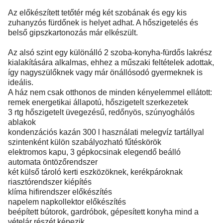
Az előkészített tetőtér még két szobának és egy kis
zuhanyzós fürdőnek is helyet adhat. A hőszigetelés és
belső gipszkartonozás már elkészült.
Az alsó szint egy különálló 2 szoba-konyha-fürdős lakrész
kialakítására alkalmas, ehhez a műszaki feltételek adottak,
így nagyszülőknek vagy már önállósodó gyermeknek is
ideális.
A ház nem csak otthonos de minden kényelemmel ellátott:
remek energetikai állapotú, hőszigetelt szerkezetek
3 rtg hőszigetelt üvegezésű, redőnyös, szúnyoghálós
ablakok
kondenzációs kazán 300 l használati melegvíz tartállyal
szintenként külön szabályozható fűtéskörök
elektromos kapu, 3 gépkocsinak elegendő beálló
automata öntözőrendszer
két külső tároló kerti eszközöknek, kerékpároknak
riasztórendszer kiépítés
klíma hifirendszer előkészítés
napelem napkollektor előkészítés
beépített bútorok, gardróbok, gépesített konyha mind a
vételár részét képezik