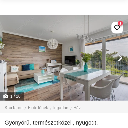
1
1
/ 10
Startapro
Hirdetések
Ingatlan
Ház
Gyönyörű, természetközeli, nyugodt,