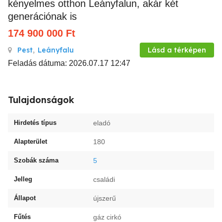
kényelmes otthon Leányfalun, akár két
generációnak is
174 900 000
Ft
Pest
,
Leányfalu
Lásd a térképen
Feladás dátuma: 2026.07.17 12:47
Tulajdonságok
Hirdetés típus
eladó
Alapterület
180
Szobák száma
5
Jelleg
családi
Állapot
újszerű
Fűtés
gáz cirkó