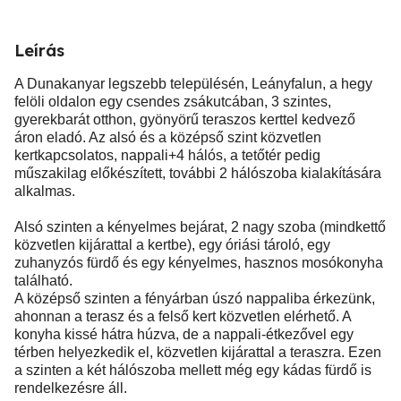
Leírás
A Dunakanyar legszebb településén, Leányfalun, a hegy
felöli oldalon egy csendes zsákutcában, 3 szintes,
gyerekbarát otthon, gyönyörű teraszos kerttel kedvező
áron eladó. Az alsó és a középső szint közvetlen
kertkapcsolatos, nappali+4 hálós, a tetőtér pedig
műszakilag előkészített, további 2 hálószoba kialakítására
alkalmas.
Alsó szinten a kényelmes bejárat, 2 nagy szoba (mindkettő
közvetlen kijárattal a kertbe), egy óriási tároló, egy
zuhanyzós fürdő és egy kényelmes, hasznos mosókonyha
található.
A középső szinten a fényárban úszó nappaliba érkezünk,
ahonnan a terasz és a felső kert közvetlen elérhető. A
konyha kissé hátra húzva, de a nappali-étkezővel egy
térben helyezkedik el, közvetlen kijárattal a teraszra. Ezen
a szinten a két hálószoba mellett még egy kádas fürdő is
rendelkezésre áll.