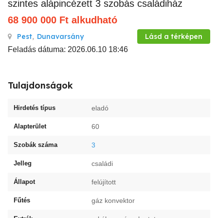
szintes alápincézett 3 szobás családiház
68 900 000
Ft
alkudható
Pest
,
Dunavarsány
Lásd a térképen
Feladás dátuma: 2026.06.10 18:46
Tulajdonságok
Hirdetés típus
eladó
Alapterület
60
Szobák száma
3
Jelleg
családi
Állapot
felújított
Fűtés
gáz konvektor