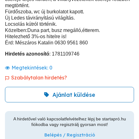
megtörtént.
Fürdőszoba, wc új burkolatot kapott.
Új Ledes távirányítású világítás.
Locsolás kútról történik.
Közelben:Duna part, busz megálló,étterem.
Hitelezhető 3%-os hitelre is!
Érd: Mészáros Katalin 0630 9561 860
Hirdetés azonosító
: 1781109746
Megtekintések:
0
Szabálytalan hirdetés?
Ajánlat küldése
A hirdetővel való kapcsolatfelvételhez lépj be startapró.hu
fiókodba vagy regisztrálj gyorsan most!
Belépés / Regisztráció