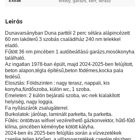
Extrák
erkély, garázs, kert, terasz
Leírás
Dunavarsányban Duna parttól 2 perc sétára alápincézett
60 nm lakóterű 3 szobás családiház 240 nm telekkel
eladó.
Fűtött 36 nm pincében 1 autóbeállású garázs,mosókonyha
található.
Az ingatlan 1978-ban épült, majd 2024-2025-ben felújított,
beton alapon,tégla építésű,beton födémes,kocka pala
fedésű.
Elosztás: Földszinten : nagy terasz, nappali, kis
konyha,fürdőszoba, külön wc, 1 szoba.
Emeleten: 2 külön bejáratú szoba, wc-nek kialakított
helyiség, nagy loggia.
Fa nyílászárók zsalugáterrel.
Burkolatok: járólap, laminált parketta, fa parketta.
Fűtés: öntöttvas wifivel vezérelhető gázkonvektor, hűtő-fűtő
klíma, pincében kéménybe kötött kályha.
2024-ben és 2025-ben felújítás során a vízvezetékek
cseréje teljes körűen, a villanyvezetékek cseréje részben