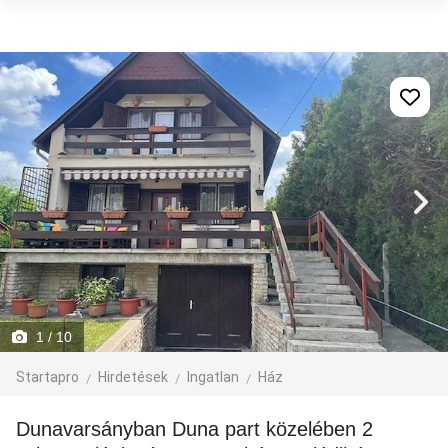
1
/ 10
Startapro
Hirdetések
Ingatlan
Ház
Dunavarsányban Duna part közelében 2