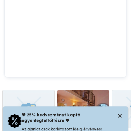
💖 25% kedvezményt kaptál
egyenlegfeltöltésre 💖
Az ajánlat csak korlátozott ideig érvényes!