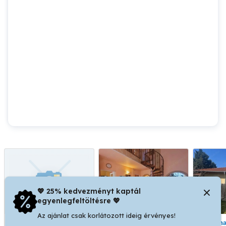
💖 25% kedvezményt kaptál
egyenlegfeltöltésre 💖
Az ajánlat csak korlátozott ideig érvényes!
Cegléden, jómódú
Eladásra kínálom
Dunaharaszti Bezerédi