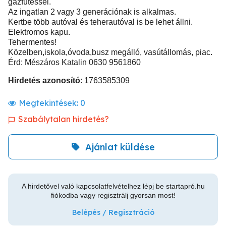
gázfűtéssel.
Az ingatlan 2 vagy 3 generációnak is alkalmas.
Kertbe több autóval és teherautóval is be lehet állni.
Elektromos kapu.
Tehermentes!
Közelben,iskola,óvoda,busz megálló, vasútállomás, piac.
Érd: Mészáros Katalin 0630 9561860
Hirdetés azonosító
: 1763585309
Megtekintések:
0
Szabálytalan hirdetés?
Ajánlat küldése
A hirdetővel való kapcsolatfelvételhez lépj be startapró.hu
fiókodba vagy regisztrálj gyorsan most!
Belépés / Regisztráció