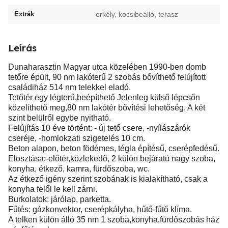
Extrák
erkély, kocsibeálló, terasz
Leírás
Dunaharasztin Magyar utca közelében 1990-ben domb
tetőre épült, 90 nm lakóterű 2 szobás bővíthető felújított
családiház 514 nm telekkel eladó.
Tetőtér egy légterű,beépíthető Jelenleg külső lépcsőn
közelíthető meg,80 nm lakótér bővítési lehetőség. A két
szint belülről egybe nyitható.
Felújítás 10 éve történt: - új tető csere, -nyílászárók
cseréje, -homlokzati szigetelés 10 cm.
Beton alapon, beton födémes, tégla építésű, cserépfedésű.
Elosztása:-előtér,közlekedő, 2 külön bejáratú nagy szoba,
konyha, étkező, kamra, fürdőszoba, wc.
Az étkező igény szerint szobának is kialakítható, csak a
konyha felől le kell zárni.
Burkolatok: járólap, parketta.
Fűtés: gázkonvektor, cserépkályha, hűtő-fűtő klíma.
A telken külön álló 35 nm 1 szoba,konyha,fürdőszobás ház