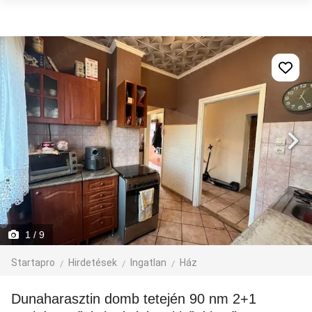
1
/ 9
Startapro
Hirdetések
Ingatlan
Ház
Dunaharasztin domb tetején 90 nm 2+1