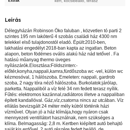
Extrák
kert, kocsibeálló, terasz
Leírás
Délegyházán Robinson Öko faluban , közvetlen tó parti 2
szintes 195 nm lakóterű 4 szobás családi ház 4300 nm
telekkel első tulajdonostól eladó. Épült:2010-ben,
lakhatási engedélyt 2018-ban kapta az ingatlan. Beton
alapon, beton födémes ovális alakú ház nád tetővel . Fa
hatású műanyag thermo üveges
nyílászárók.Elosztása:Földszinten:-
előtér,konyha,nappali,kamra,fürdőszoba wc -vel, külön wc
kézmosóval, 1 hálószoba. Emeleten: nappali, gardrob
szoba, 2 nagy tóra néző hálószoba. Burkolatok:járólap,
parketta. Nappaliból a víz felé 34 nm fedett terasz nyílik.
Fűtés: elektromos kazánnal,radiátoros illetve a nappaliban
épített kandallóval. Gáz,víz,csatorna nincs az utcában. Víz
ellátás bevizsgált 24 méter mély kútról történik házi
vízművel. Olyan jó a ház klímája,hogy nyáron csak
mennyezeti ventillátort használnak, nem szükséges a
klíma. Belmagasság: 2,8 m. Kertben kiépített autó behajtó
saját kis erdővel, 2 autó részére fedett beálló, de