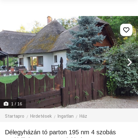
1
/ 16
Startapro
Hirdetések
Ingatlan
Ház
Délegyházán tó parton 195 nm 4 szobás