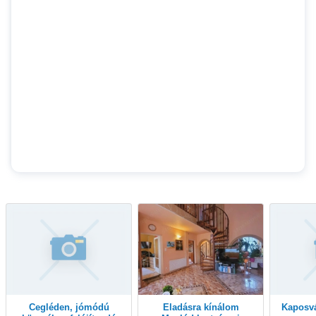
Cegléden, jómódú
Eladásra kínálom
Kaposvár,közeli családi