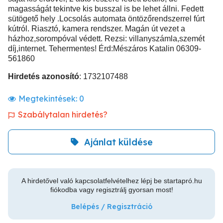
magasságát tekintve kis busszal is be lehet állni. Fedett
sütögető hely .Locsolás automata öntözőrendszerrel fúrt
kútról. Riasztó, kamera rendszer. Magán út vezet a
házhoz,sorompóval védett. Rezsi: villanyszámla,szemét
díj,internet. Tehermentes! Érd:Mészáros Katalin 06309-
561860
Hirdetés azonosító
: 1732107488
Megtekintések:
0
Szabálytalan hirdetés?
Ajánlat küldése
A hirdetővel való kapcsolatfelvételhez lépj be startapró.hu
fiókodba vagy regisztrálj gyorsan most!
Belépés / Regisztráció