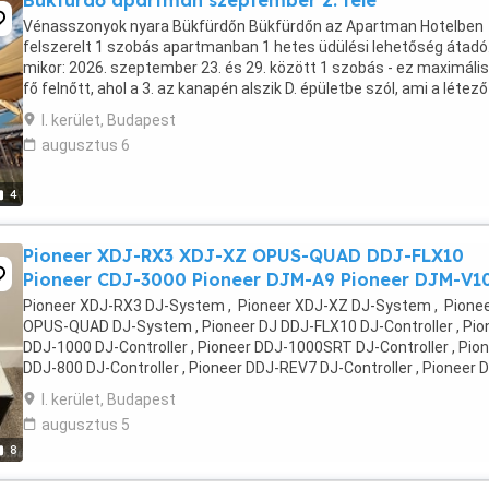
Bükfürdő apartman szeptember 2. fele
Vénasszonyok nyara Bükfürdőn Bükfürdőn az Apartman Hotelben
felszerelt 1 szobás apartmanban 1 hetes üdülési lehetőség átadó
mikor: 2026. szeptember 23. és 29. között 1 szobás - ez maximáli
fő felnőtt, ahol a 3. az kanapén alszik D. épületbe szól, ami a létező
legcsendesebb pihenést teszi lehetővé ...
I. kerület, Budapest
augusztus 6
4
Pioneer XDJ-RX3 XDJ-XZ OPUS-QUAD DDJ-FLX10
Pioneer CDJ-3000 Pioneer DJM-A9 Pioneer DJM-V1
Pioneer XDJ-RX3 DJ-System , Pioneer XDJ-XZ DJ-System , Pione
OPUS-QUAD DJ-System , Pioneer DJ DDJ-FLX10 DJ-Controller , Pio
DDJ-1000 DJ-Controller , Pioneer DDJ-1000SRT DJ-Controller , Pio
DDJ-800 DJ-Controller , Pioneer DDJ-REV7 DJ-Controller , Pioneer 
RZX DJ-Controller, Pioneer CDJ-3000 ...
I. kerület, Budapest
augusztus 5
8