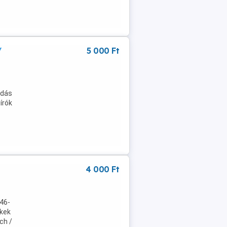
/
5 000 Ft
adás
írók
4 000 Ft
46-
ékek
ch /