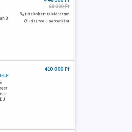
48 500 Ft
88 000 Ft
.
Hitelesített telefonszám
san 3
Frissítve 5 percenként
410 000 Ft
0-LF
er
neer
neer
DDJ