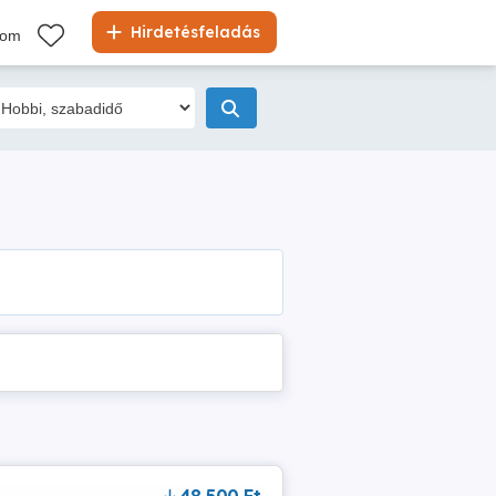
Hirdetésfeladás
kom