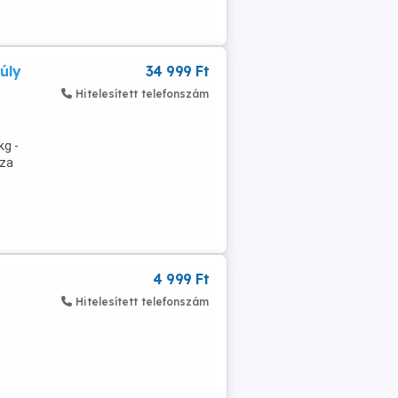
úly
34 999 Ft
Hitelesített telefonszám
kg -
sza
4 999 Ft
Hitelesített telefonszám