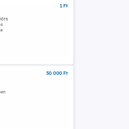
1 Ft
lőtti
es
ka
50 000 Ft
sen