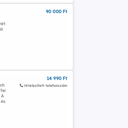
90 000 Ft
hét
ió:
14 990 Ft
sch
Hitelesített telefonszám
fer.
 A
 és