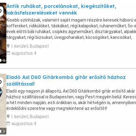
Antik ruhákat, porcelánokat, kiegészítőket,
lakásfelszereléseket vennék
Kisebb színházak, valamint saját magam részére keresek háború e
koffereket, ridikülöket, táskákat, régi kalapokat, ruhaneműket, 5o-
évek előtti báli ruhákat, csipkés ágyneműket, dísztárgyakat, alpak
tárgyakat, régi bizsukat, üvegpoharakat, köcsögöket, kancsókat,
háztartási tárgyakat, kiegészítőket ...
I. kerület, Budapest
augusztus 4
1
Eladó Axl D60 Gitárkombó gitár erősítő házhoz
szállítással!
Eladó egy nagyon jó állapotú, Axl D60 Gitárkombó gitár erősítő akár
házhoz szállítással is Budapesten, vagy Pest megyén belül. Keres
a hét minden napján, esti órákban is, akár hétvégén is, amennyiben
érdeklődni szeretne vagy megtekintené az erősítőt!
I. kerület, Budapest
augusztus 4
1