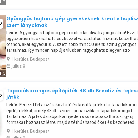
2
Gyöngyös hajfonó gép gyerekeknek kreatív hajdísz
szett lányoknak
Leírás A gyöngyös hajfonó gép minden kis divatrajongó álma! Ezzel
egyszerűen használható eszközzel varázslatos frizurák készíthe
otthon, akár egyedül is. A szett több mint 50 élénk színű gyöngyöt
tartalmaz, így minden nap új stílusban ragyoghatsz legyen szó
ruhához, bulira vagy csak játékhoz ...
I. kerület, Budapest
július 8
1
Tapadókorongos építőjáték 48 db Kreatív és fejles
játék
Leírás Fedezd fel a szórakoztató és kreatív játékot a tapadókoron
építőjátékkal, amely 48 db színes, puha szilikon tapadókorongot
tartalmaz. A játék darabjai könnyedén összetapaszthatók, így új
formákat hozhatsz létre, majd széthúzhatod őket és kezdheted
elölről. A lágy tapadókorongok tartósak és ...
I. kerület, Budapest