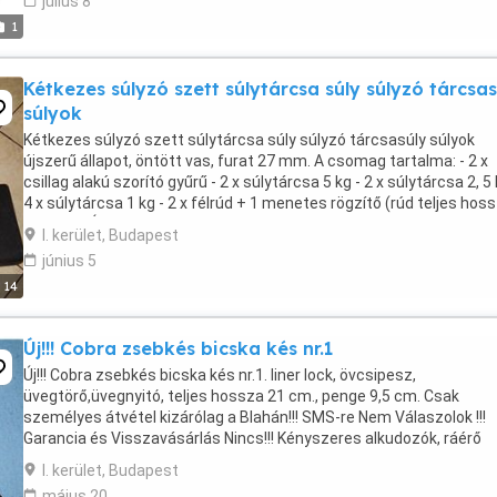
július 8
1
Kétkezes súlyzó szett súlytárcsa súly súlyzó tárcsas
súlyok
Kétkezes súlyzó szett súlytárcsa súly súlyzó tárcsasúly súlyok
újszerű állapot, öntött vas, furat 27 mm. A csomag tartalma: - 2 x
csillag alakú szorító gyűrű - 2 x súlytárcsa 5 kg - 2 x súlytárcsa 2, 5 
4 x súlytárcsa 1 kg - 2 x félrúd + 1 menetes rögzítő (rúd teljes hos
150 cm.) Ára 34999 Ft. Csak ...
I. kerület, Budapest
június 5
14
Új!!! Cobra zsebkés bicska kés nr.1
Új!!! Cobra zsebkés bicska kés nr.1. liner lock, övcsipesz,
üvegtörő,üvegnyitó, teljes hossza 21 cm., penge 9,5 cm. Csak
személyes átvétel kizárólag a Blahán!!! SMS-re Nem Válaszolok !!!
Garancia és Visszavásárlás Nincs!!! Kényszeres alkudozók, ráérő
tudósok, klinikai esetek és link alakok kíméljenek!!! ...
I. kerület, Budapest
május 20