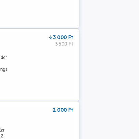
3 000 Ft
3 500 Ft
ndor
ings
2 000 Ft
dás
82