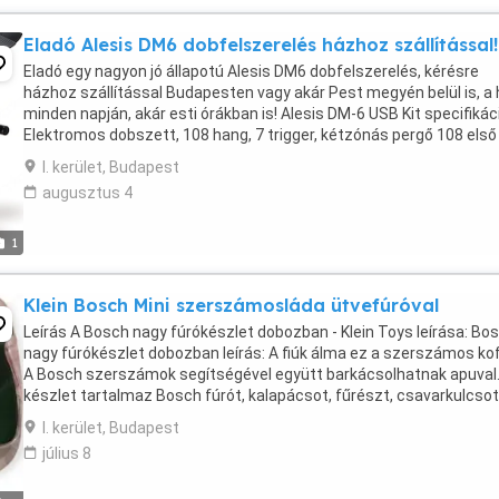
Eladó Alesis DM6 dobfelszerelés házhoz szállítással!
Eladó egy nagyon jó állapotú Alesis DM6 dobfelszerelés, kérésre
házhoz szállítással Budapesten vagy akár Pest megyén belül is, a 
minden napján, akár esti órákban is! Alesis DM-6 USB Kit specifikác
Elektromos dobszett, 108 hang, 7 trigger, kétzónás pergő 108 első
osztályú dob, cintányér és percussion ...
I. kerület, Budapest
augusztus 4
1
Klein Bosch Mini szerszámosláda ütvefúróval
Leírás A Bosch nagy fúrókészlet dobozban - Klein Toys leírása: Bo
nagy fúrókészlet dobozban leírás: A fiúk álma ez a szerszámos kof
A Bosch szerszámok segítségével együtt barkácsolhatnak apuval.
készlet tartalmaz Bosch fúrót, kalapácsot, fűrészt, csavarkulcsot
kiegészítőket. A játék fejleszti ...
I. kerület, Budapest
július 8