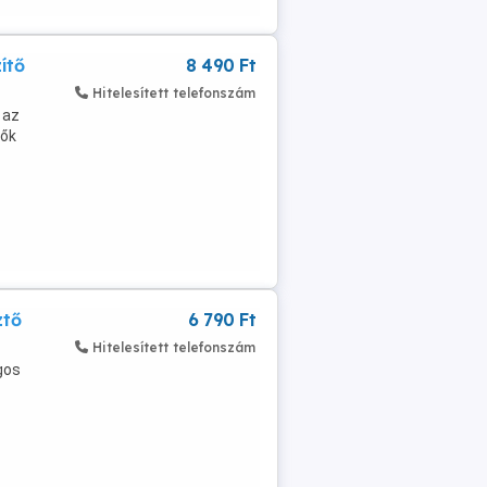
ítő
8 490 Ft
Hitelesített telefonszám
 az
tők
ztő
6 790 Ft
Hitelesített telefonszám
gos