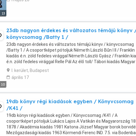
13
23db nagyon érdekes és változatos témájú könyv 
könyvcsomag /Batty 1 /
23db nagyon érdekes és változatos témájú könyv / könyvcsomag
/Batty 1 / A csoportképet pótoljuk Németh László Bűn I II / Franklin
kiadás é.n. zöld fedeles virággal Németh László Gyász / Franklin ki
é.n. zöld fedeles virággal Relle Pál Az élő toll/ Tábori kiadás Magyar 
korszerű írásai é.n. Mary ...
I. kerület, Budapest
április 17
10
19db könyv régi kiadások egyben / Könyvcsomag
/K41 /
19db könyv régi kiadások egyben / Könyvcsomag /K41 / A
csoportképet pótoljuk Lukács Lajos A Vatikán és Magyarország 18
1878 / Akadémia kiadás 1981 Katona József Magyar borok borvid
Mezőgazdasági kiadás 1963 Körmendi Ferenc IND. 7.5. via Bodenba