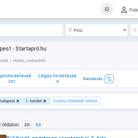
nhirdetések
Céges hirdetések
Rendezés
Fió
237
4
pest - Startapró.hu
erület
Hobbi, szabadidő
ánhirdetések
Céges hirdetések
Rendezés
237
4
Budapest
I. kerület
Szűrési feltételek törlése
 oldalon:
20
50