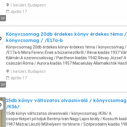
Akadémia kiadása 1932 Kosztolányi Dezső Zsivajgó ...
I. kerület, Budapest
április 17
10
Könyvcsomag 20db érdekes könyv érdekes téma /
könyvcsomag / /E17a-b
Könyvcsomag 20db érdekes könyv érdekes téma / könyvcsomag /
/E17a-b Móra Ferenc Ének a búzamezőkről / Révai kiadás 1937 Vá
Kálmán A szerencselovag / Pantheon kiadás 1942 Révay József A
császári Róma / Aurora kiadás 1957 Macaéulay Államalkotók Hast
Nagy Frigyes /Révai kiadás é.n. Oliver Cromwell ...
I. kerület, Budapest
április 17
10
15db könyv változatos olvasnivaló / könyvcsomag
/K36/
15db könyv változatos olvasnivaló / könyvcsomag /K36/ A
csoportképet pótoljuk Berényi Iván Nagy Lajos király / Kossuth kia
1987 Mátrai László Műhelyeim története / Szépirodalmi kiadás 19