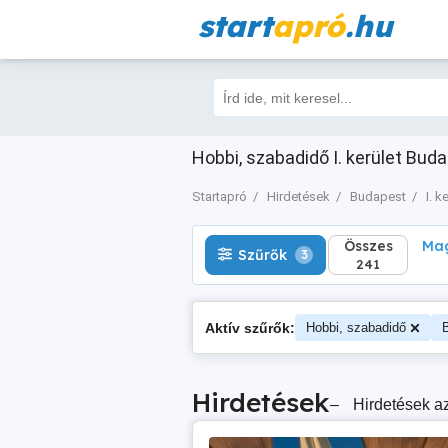
start
apró
.hu
Összes
Magá
Szűrők
3
241
Hobbi, szabadidő I. kerület Buda
Startapró
Hirdetések
Budapest
I. k
Összes
Mag
Szűrők
3
241
Aktív szűrők:
Hobbi, szabadidő
Hirdetések
–
Hirdetések az