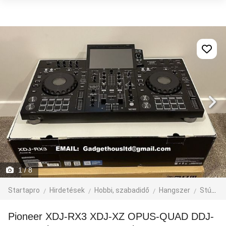
1
/ 8
Startapro
Hirdetések
Hobbi, szabadidő
Hangszer
Stúdiofelszerelés
Pioneer XDJ-RX3 XDJ-XZ OPUS-QUAD DDJ-