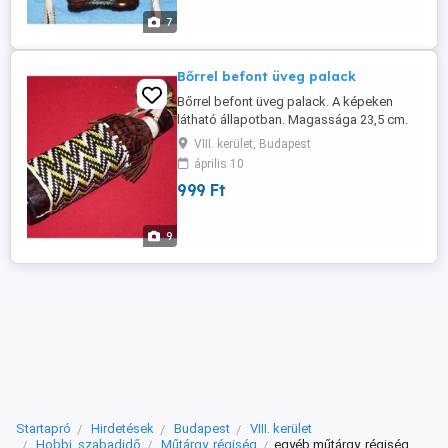
7
Bőrrel befont üveg palack
Bőrrel befont üveg palack. A képeken
látható állapotban. Magassága 23,5 cm.
VIII. kerület, Budapest
április 10
999 Ft
9
Startapró
Hirdetések
Budapest
VIII. kerület
Hobbi, szabadidő
Műtárgy, régiség
egyéb műtárgy, régiség