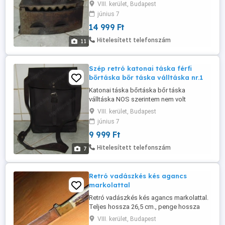
hossza 22 cm., legszélesebb részen 10,5
VIII. kerület, Budapest
cm., súlyos szép darab 3,3 kg. Valószínű
június 7
a gyalázatos trianoni diktátum után
14 999 Ft
készült, "Cluj" felirat (utolsó képen).
Olvasd végig figyelmesen a leírást, nézd a
Hitelesített telefonszám
11
méreteket és a képeket is ...
Szép retró katonai táska férfi
bőrtáska bőr táska válltáska nr.1
Katonai táska bőrtáska bőr táska
válltáska NOS szerintem nem volt
használva kb. 34 x 24 x 6 cm., vállpánt 130
VIII. kerület, Budapest
- 150 cm., valódi bőr. Belül 2 rekesz, kívül 1
június 7
zseb. Akinek nem inge, ne vegye magára
9 999 Ft
de "imádom" azokat akik: - "Nem látják" a
leírást, a méreteket és a képeket sem... ?! -
Hitelesített telefonszám
7
Saját maguk által ...
Retró vadászkés kés agancs
markolattal
Retró vadászkés kés agancs markolattal.
Teljes hossza 26,5 cm., penge hossza
14,5 cm., penge vastagsága 3,5 mm. Nem
VIII. kerület, Budapest
tudom milyen acélból van. Csak