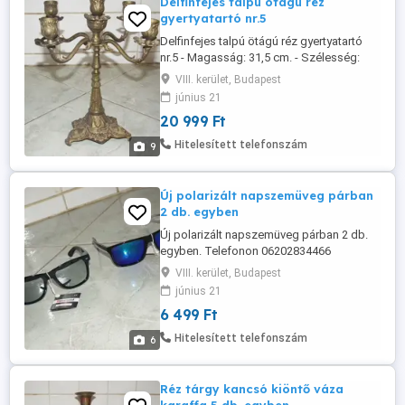
Delfinfejes talpú ötágú réz
gyertyatartó nr.5
Delfinfejes talpú ötágú réz gyertyatartó
nr.5 - Magasság: 31,5 cm. - Szélesség:
29,5 cm. - Talp: 3 x 15,5 cm., a talpán 3
VIII. kerület, Budapest
delfinfej. - Súlya: 1,4 kg. Olvasd végig
június 21
figyelmesen a leírást, nézd a méreteket és
20 999 Ft
a képeket is hogy feleslegesen ne rabold
az időmet... Akinek nem inge, ne vegye
Hitelesített telefonszám
9
magára de "imádom" ...
Új polarizált napszemüveg párban
2 db. egyben
Új polarizált napszemüveg párban 2 db.
egyben. Telefonon 06202834466
elérhetőbb vagyok Csak személyes
VIII. kerület, Budapest
átvétel kizárólag a Blahán!!! SMS-re Nem
június 21
Válaszolok !!! Garancia és Visszavásárlás
6 499 Ft
Nincs!!!
Hitelesített telefonszám
6
Réz tárgy kancsó kiöntő váza