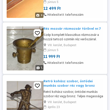
június 5
személyes átvétel kizárólag a Blahán!!!
12 499 Ft
SMS-re Nem Válaszolok !!! Garancia és
Visszavásárlás Nincs!!! Kényszeres
Hitelesített telefonszám
9
alkudozók, ráérő tudósok, klinikai esetek,
...
Réz mozsár rézmozsár törővel nr.7
Szép komplett klasszikus rézmozsár a
hozzá tartozó szintén réz verőszárral.
Több mozsarat is találsz a hirdetéseim
VIII. kerület, Budapest
között. Mérete: magassága 11, 5 cm.,
június 5
szája átmérője 12 cm., alja átmérője 7, 5
11 999 Ft
cm., törő magassága 22, 5 cm., közel 2
kg. Akinek nem inge, ne vegye magára de
Hitelesített telefonszám
"imádom" azokat akik: - "Nem ...
3
Retró kohász szobor, öntödei
munkás szobor réz vagy bronz
Retró kohász szobor, öntödei munkás
szobor réz vagy bronz. Teljes magassága
18 cm, talp nélküli magassága 15,5 cm,
VIII. kerület, Budapest
talp átmérője 13 cm. Csak személyes
április 23
átvétel kizárólag a Blahán!!! SMS-re Nem