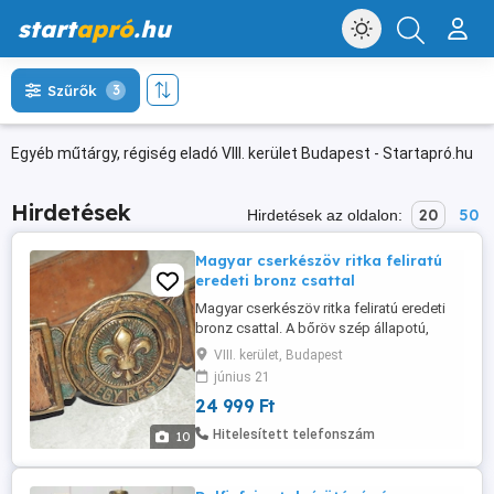
start
apró
.hu
Szűrők
3
Egyéb műtárgy, régiség eladó VIII. kerület Budapest - Startapró.hu
Hirdetések
20
50
Hirdetések az oldalon:
Magyar cserkészöv ritka feliratú
eredeti bronz csattal
Magyar cserkészöv ritka feliratú eredeti
bronz csattal. A bőröv szép állapotú,
biztos nem eredeti 130 cm. hosszú és 33
VIII. kerület, Budapest
mm. széles. Akinek nem inge, ne vegye
június 21
magára de "imádom" azokat akik: - "Nem
24 999 Ft
látják" a leírást, a méreteket és a képeket
sem... ?! - Saját maguk által megadott
Hitelesített telefonszám
10
időpontot sem tartják ...