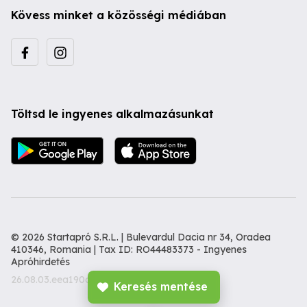
Kövess minket a közösségi médiában
Töltsd le ingyenes alkalmazásunkat
© 2026 Startapró S.R.L. | Bulevardul Dacia nr 34, Oradea
410346, Romania | Tax ID: RO44483373 -
Ingyenes
Apróhirdetés
26.08.03.eea190d
Keresés mentése