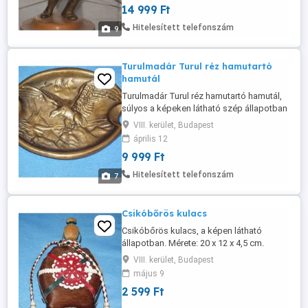
14 999 Ft
Válaszolok !!! Garancia és Visszavásárlás
Nincs!!! Kényszeres alkudozók, ráérő
Hitelesített telefonszám
9
tudósok, klinikai esetek, funkcionális ...
Turulmadár Turul réz hamutartó
hamutál
Turulmadár Turul réz hamutartó hamutál,
súlyos a képeken látható szép állapotban
14 x 11 cm. Csak személyes átvétel
VIII. kerület, Budapest
kizárólag a Blahán!!! SMS-re Nem
április 12
Válaszolok !!! Garancia és Visszavásárlás
9 999 Ft
Nincs!!! Kényszeres alkudozók, ráérő
tudósok, klinikai esetek, funkcionális
Hitelesített telefonszám
7
analfabéták és link alakok kíméljenek!!! ...
Csikóbőrös kulacs
Csikóbőrös kulacs, a képen látható
állapotban. Mérete: 20 x 12 x 4,5 cm.
VIII. kerület, Budapest
május 9
2 599 Ft